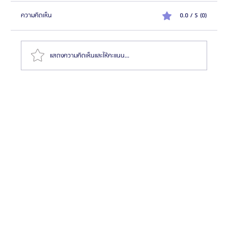
ความคิดเห็น
0.0 / 5 (0)
แสดงความคิดเห็นและให้คะแนน...
รีวิว ศัลยกรรมหน้าอกเพื่ออาชีพนางแบบ โรงพยาบาล
ศัลยกรรมบราวน์ ( Braun Plastic Surgery )