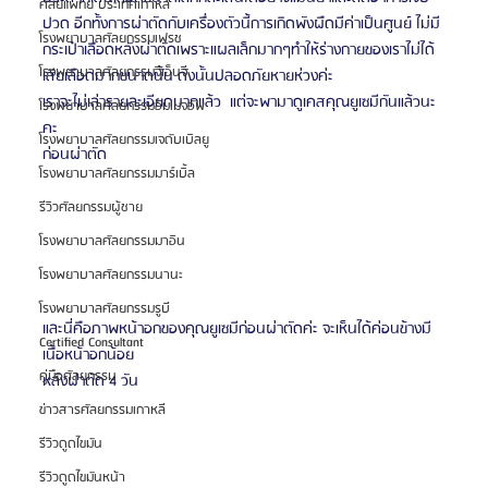
ศัลยแพทย์ ประเทศเกาหลี
ปวด อีกทั้งการผ่าตัดกับเครื่องตัวนี้การเกิดพังผืดมีค่าเป็นศูนย์ ไม่มี
โรงพยาบาลศัลยกรรมเฟรช
กระเป๋าเลือดหลังผ่าตัดเพราะแผลเล็กมากๆทำให้ร่างกายของเราไม่ได้
โรงพยาบาลศัลยกรรมจีเอ็นจี
เสียเลือดมากขนาดนั้น ดังนั้นปลอดภัยหายห่วงค่ะ
เราจะไม่เล่ารายละเอียดมากแล้ว  แต่จะพามาดูเคสคุณยูเซมีกันแล้วนะ
โรงพยาบาลศัลยกรรมอิมเมจอัพ
คะ 
โรงพยาบาลศัลยกรรมเจดับเบิลยู
ก่อนผ่าตัด
โรงพยาบาลศัลยกรรมมาร์เบิ้ล
รีวิวศัลยกรรมผู้ชาย
โรงพยาบาลศัลยกรรมมาอิน
โรงพยาบาลศัลยกรรมนานะ
โรงพยาบาลศัลยกรรมรูบี
และนี่คือภาพหน้าอกของคุณยูเซมีก่อนผ่าตัดค่ะ จะเห็นได้ค่อนข้างมี
Certified Consultant
เนื้อหน้าอกน้อย 
คู่มือศัลยกรรม
หลังผ่าตัด 4 วัน
ข่าวสารศัลยกรรมเกาหลี
รีวิวดูดไขมัน
รีวิวดูดไขมันหน้า