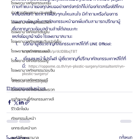
โรงพยาบาลศัลยกรรมเจจุน
ตามคำแนะนำของคุณหมออย่างเคร่งครัดก็ไม่ต้องกังวลเรื่องซิลิโคน
ข่าวสารศัลยกรรม ประเทศไทย
เคลื่อนเลยค่ะ และหากเพื่อนๆคนไหนสนใจ มีคำถามหรือต้องการ
สอบถามข้อมูลในการศัลยกรรมหน้าอกเพิ่มเติมสามารถปรึกษาผู้
โรงพยาบาลศัลยกรรมอีพิก
เชี่ยวชาญตามข้อมูลด้านล่างได้เลยนะคะ
โรงพยาบาลศัลยกรรมยูโน
แหล่งข้อมูลอ้างอิง โรงพยาบาลนานะ 
โรงพยาบาลศัลยกรรมวันเปอร์เซ็น
 ปรึกษาผู้เชี่ยวชาญศัลยกรรมเกาหลีได้ที่ LINE Official: 
https://line.me/ti/p/dcIDBbqT8T 
โรงพยาบาลศัลยกรรมเอบี
 เยี่ยมชมหน้าโปรไฟล์ ผู้เชี่ยวชาญที่ปรึกษาศัลยกรรมเกาหลีได้ที่
โรงพยาบาลศัลยกรรมอียู
นี่: 
 https://oppame.co.th/ryn-plastic-surgery/consultant/ryn-
โรงพยาบาลศัลยกรรมวอนจิน
plastic-surgery/ 
โรงพยาบาลศัลยกรรมอูรี
#NanaPlasticSurgery
รีวิวศัลยกรรมเสริมหน้าอก
โรงพยาบาลศัลยกรรมไพรเวท
ธุรกิจเอเจนซี่ศัลยกรรมเกาหลี
รีวิวฉีดไขมัน
ศัลยกรรมใบหน้า
ยกกระชับหน้าอก
โพสต์ล่าสุด
ดูทั้งหมด
แนะนำโรงพยาบาล