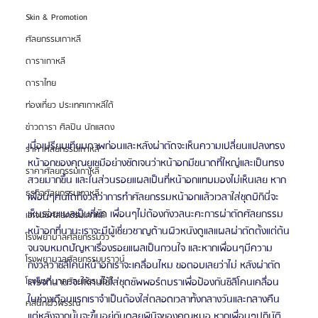
Skin & Promotion
ศัลยกรรมเกาหลี
ดาราเกาหลี
ดาราไทย
ท่องเที่ยว ประเทศเกาหลีใต้
ข่าวดารา ศิลปิน นักแสดง
เมื่อเปรียบเทียบภาพก่อนและหลังผ่าตัดจะเห็นความเปลี่ยนแปลงทรง
ราคาศัลยกรรมเกาหลี
หน้าอกของคุณยูเซมีอย่างชัดเจนว่าหน้าอกมีขนาดที่ใหญ่และเป็นทรง
ราคาศัลยกรรมเกาหลี
สวยมากขึ้น และในส่วนรอยแผลเป็นที่หน้าอกแทบมองไม่เห็นเลย หาก
ธุรกิจศัลยกรรมเกาหลี
เพื่อนๆคนใดกังวลว่าการทำศัลยกรรมหน้าอกแล้วเวลาใส่ชุดบิกินี่จะ
เห็นรอยแผลเป็นที่ชัด เพื่อนๆไม่ต้องกังวลนะคะการผ่าตัดศัลยกรรม
เอเจนซี่ศัลยกรรมเกาหลี
หน้าอกที่นานะเราจะมีผู้เชี่ยวชาญด้านผิวหนังดูแลแผลผ่าตัดตั้งแต่ต้น
โรงพยาบาลศัลยกรรมวิว
จนจบหมดปัญหาเรื่องรอยแผลเป็นกวนใจ และหากเพื่อนๆมีความ
โรงพยาบาลศัลยกรรมบราวน์
กังวลว่าซิลิโคนหน้าอกเราจะเคลื่อนไหม ขอตอบเลยว่าไม่ หลังผ่าตัด
เสร็จที่นานะจะให้คนไข้ใส่ชุดซัพพอร์ตบราเพื่อป้องกันซิลิโคนเคลื่อน 
โรงพยาบาลศัลยกรรมไอดี
ในช่วงเดือนแรกเราจำเป็นต้องใส่ตลอดเวลาทั้งกลางวันและกลางคืน 
คลินิกผิวพรรณ
แต่หลังจากนั้นจะขึ้นอยู่กับดุลยพินิจของคุณหมอ หากเพื่อนๆปฏิบัติ