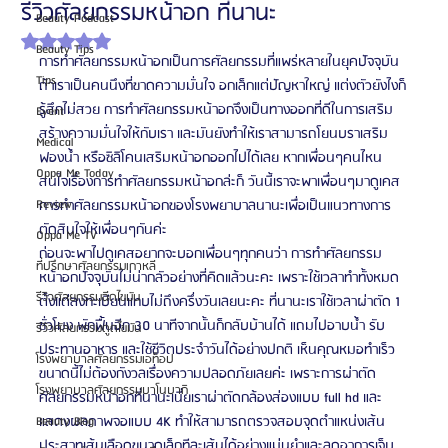
รีวิวศัลยกรรมหน้าอก ที่นานะ
Beauty Podcast
ได้รับ NaN เต็ม 5 ดาว
Beauty Tips
การทำศัลยกรรมหน้าอกเป็นการศัลยกรรมที่แพร่หลายในยุคปัจจุบัน 
Tips
ถ้าเราเป็นคนนึงที่ขาดความมั่นใจ อกเล็กแต่ปัญหาใหญ่ แต่งตัวยังไงก็
รู้สึกไม่สวย การทำศัลยกรรมหน้าอกจึงเป็นทางออกที่ดีในการเสริม
Event
สร้างความมั่นใจให้กับเรา และมันยังทำให้เราสามารถโยนบราเสริม
Medical
ฟองน้ำ หรือซิลิโคนเสริมหน้าอกออกไปได้เลย หากเพื่อนๆคนไหน
Oppa Me Today
สนใจเรื่องการทำศัลยกรรมหน้าอกล่ะก็ วันนี้เราจะพาเพื่อนๆมาดูเคส
Review
การทำศัลยกรรมหน้าอกของโรงพยาบาลนานะเพื่อเป็นแนวทางการ
ตัดสินใจให้เพื่อนๆกันค่ะ
Oppa Me TV
ก่อนจะพาไปดูเคสอยากจะบอกเพื่อนๆทุกคนว่า การทำศัลยกรรม
ที่ปรึกษาศัลยกรรมเกาหลี
หน้าอกปัจจุบันไม่น่ากลัวอย่างที่คิดแล้วนะคะ เพราะใช้เวลาทำทั้งหมด
รีวิวศัลยกรรมฉีดไขมัน
ตั้งแต่ลงทะเบียนแทบไม่ถึงครึ่งวันเลยนะคะ ที่นานะเราใช้เวลาผ่าตัด 1 
ชั่วโมง พักฟื้นอีก 30 นาทีจากนั้นก็กลับบ้านได้ แถมไปอาบน้ำ รับ
รีวิวศัลยกรรมดูดไขมัน
ประทานอาหาร และใช้ชีวิตประจำวันได้อย่างปกติ เห็นคุณหมอทำเร็ว
โรงพยาบาลศัลยกรรมเอท็อป
ขนาดนี้ไม่ต้องกังวลเรื่องความปลอดภัยเลยค่ะ เพราะการผ่าตัด
โรงพยาบาลศัลยกรรมบาโนบากิ
ศัลยกรรมหน้าอกที่นานะเนี่ยเราผ่าตัดกล้องส่องแบบ full hd และ
แสดงผลภาพจอแบบ 4K ทำให้สามารถตรวจสอบจุดตำแหน่งเส้น
Beauty Blog
ประสาทเส้นเลือดขนาดเล็กทีละเส้นได้อย่างแม่นยำและลดอาการเจ็บ