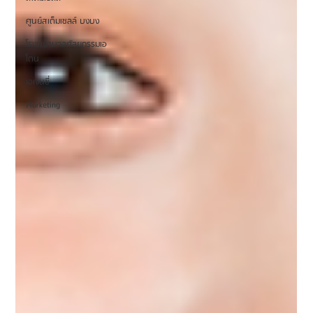
ศูนย์สเต็มเซลล์ บงบง
โรงพยาบาลศัลยกรรมเอ
โตน
เอเจนซี่
Marketing