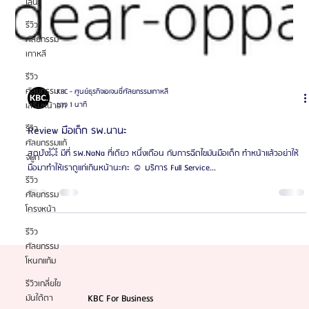
ไลน์
รีวิว
ศัลยกรรม
เกาหลี
รีวิว
ศัลยกรรม
เสริมหน้าอก
รีวิว
ศัลยกรรมแก้
KBC - ศูนย์ธุรกิจเอเจนซี่ศัลยกรรมเกาหลี
จมูก
ยาว 1 นาที
รีวิว
Review มือเด็ก รพ.นานะ
ศัลยกรรม
สุดปัง💥 มีที่ รพ.NaNa ที่เดียว หนึ่งเดือน กับการฉีดไขมันมือเด็ก ทำหน้าแล้วอย่าให้
โครงหน้า
มือมาทำให้เราดูแก่เกินหน้านะคะ ☺️ บริการ Full Service...
รีวิว
ศัลยกรรม
โหนกแก้ม
รีวิวเกลี่ยไข
มันใต้ตา