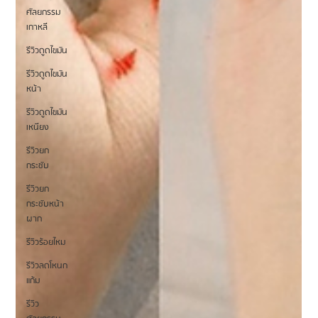
ศัลยกรรม
เกาหลี
รีวิวดูดไขมัน
รีวิวดูดไขมัน
หน้า
รีวิวดูดไขมัน
เหนียง
รีวิวยก
กระชับ
รีวิวยก
กระชับหน้า
ผาก
รีวิวร้อยไหม
รีวิวลดโหนก
แก้ม
รีวิว