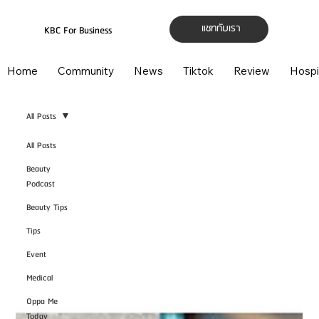
แชทกับเรา
KBC For Business
Home
Community
News
Tiktok
Review
Hospi
All Posts
All Posts
Beauty
Podcast
Beauty Tips
Tips
Event
Medical
Oppa Me
Today