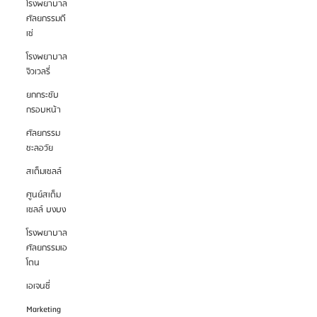
โรงพยาบาล
ศัลยกรรมดี
เซ่
โรงพยาบาล
จิวเวลรี่
ยกกระชับ
กรอบหน้า
ศัลยกรรม
ชะลอวัย
สเต็มเซลล์
ศูนย์สเต็ม
เซลล์ บงบง
โรงพยาบาล
ศัลยกรรมเอ
โตน
เอเจนซี่
Marketing