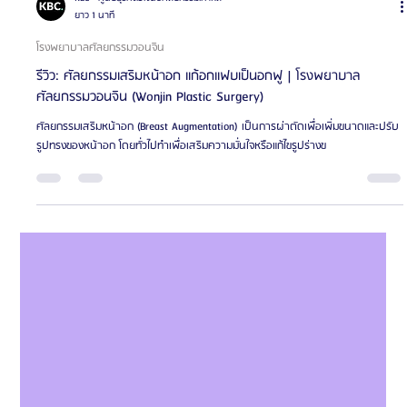
KBC - ศูนย์ธุรกิจเอเจนซี่ศัลยกรรมเกาหลี
ยาว 1 นาที
โรงพยาบาลศัลยกรรมวอนจิน
รีวิว: ศัลยกรรมเสริมหน้าอก แก้อกแฟบเป็นอกฟู | โรงพยาบาล
ศัลยกรรมวอนจิน (Wonjin Plastic Surgery)
ศัลยกรรมเสริมหน้าอก (Breast Augmentation) เป็นการผ่าตัดเพื่อเพิ่มขนาดและปรับ
รูปทรงของหน้าอก โดยทั่วไปทำเพื่อเสริมความมั่นใจหรือแก้ไขรูปร่างข