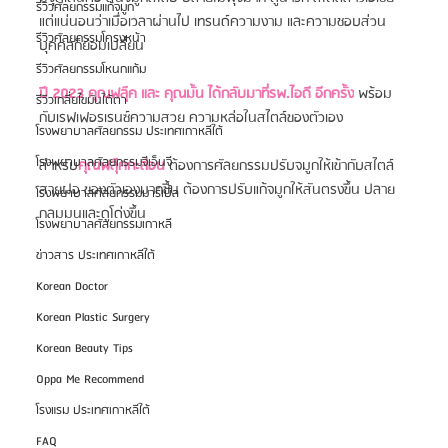
รีวิวศัลยกรรมแก้จมูก
แต่แน่นอนว่าเมื่อเวลาผ่านไป เทรนด์ความงาม และความชอบส่วน
รีวิวศัลยกรรมโครงหน้า
บุคคลก็ย่อมเปลี่ยน
รีวิวศัลยกรรมโหนกแก้ม
ปี 2023 คุณฟลุ๊ค และ คุณมั้น ได้กลับมาที่รพ.ไอดี อีกครั้ง
 พร้อม
รีวิวเกลี่ยไขมันใต้ตา
กับเรฟเฟอรเรนซ์ความสวย ความหล่อในสไตล์ของตัวเอง
โรงพยาบาลศัลยกรรม ประเทศเกาหลีใต้
โรงพยาบาลศัลยกรรมจีเอ็นจี
สำหรับ
คุณฟลุ๊คกะล่อน
 ต้องการศัลยกรรมปรับจมูกให้เข้ากับสไตล์ 
สายฝอ ของตัวเองมากขึ้น ต้องการปรับแก้จมูกให้สันตรงขึ้น ปลาย
โรงพยาบาลศัลยกรรมมาร์เบิ้ล
กลมมนและดูโด่งขึ้น
โรงพยาบาลศัลยกรรมเกาหลี
ข่าวสาร ประเทศเกาหลีใต้
Korean Doctor
Korean Plastic Surgery
Korean Beauty Tips
Oppa Me Recommend
โรงแรม ประเทศเกาหลีใต้
FAQ