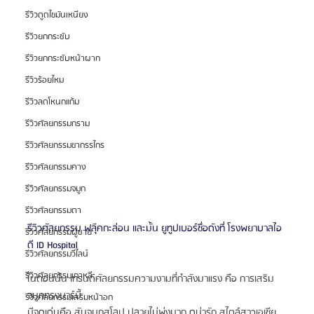
รีวิวดูดไขมันเหนียง
รีวิวยกกระชับ
รีวิวยกกระชับหน้าผาก
รีวิวร้อยไหม
รีวิวลดโหนกแก้ม
รีวิวศัลยกรรมกราม
รีวิวศัลยกรรมขากรรไกร
รีวิวศัลยกรรมคาง
รีวิวศัลยกรรมจมูก
รีวิวศัลยกรรมตา
รีวิวศัลยกรรม ฟลุ๊คกะล่อน และมั้น ยูทูปเบอร์ชื่อดังที่ โรงพยาบาลไอ
รีวิวศัลยกรรมผู้ชาย
ดี ID Hospital
รีวิวศัลยกรรมวีไลน์
รีวิวศัลยกรรมเกาหลี
ในตอนนั้น เทรนด์ศัลยกรรมความงามที่กำลังมาแรง คือ การเสริม
จมูกทรงบาร์บี้
รีวิวศัลยกรรมเสริมหน้าอก
มีจุดเด่นคือ สันจมูกสโลป ปลายไม่พุ่งมาก ดูน่ารัก สไตล์สาวเอเชีย