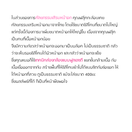
ในส่วนของการ
ศัลยกรรมเสิรมหน้าอก
 คุณฟลุ๊คกะล่อนเคย
ศัลยกรรมเสริมหน้าอกมาจากไทย โดยใช้ขนาดซิลิโคนที่ขนาดไม่ใหญ่  
แต่ครั้งนี้ต้องการมาเพิ่มขนาดหน้าอกให้ใหญ่ขึ้น เนื่องจากคุณฟลุ๊ค
เป็นคนที่เนื้อหน้าอกน้อย
จึงมีความกังวลว่าหน้าอกจะออกมาเป็นบล๊อค ไม่เป็นธรรมชาติ กลัว
ว่าจะเห็นรอยซิลิโคนใต้ผิวหน้าอก และกลัวว่าหน้าอกจะแข็ง
ซึ่งคุณหมอก็ใช้
เทคนิคส่องกล้องแบบฟูลเฮชดี
 แยกชั้นกล้ามเนื้อ กับ
เนื้อเยื่อออกจากกัน สร้างพื้นที่ให้ซิลิโคนเข้าไปได้แนบชิดกับช่องอก ให้
ได้หน้าอกที่สวย ดูเป็นธรรมชาติ แม้จะใส่ขนาด 400cc
ซึ่งผลลัพธ์ที่ได้ ก็เป็นที่หน้าพึงพอใจ