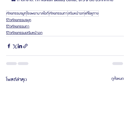
🏢 สำนักงาน: ตึก Korean Beauty Center, BTS อารีย์ ประเทศไทย
ศัลยกรรมจมูก
โรงพยาบาลไอดี
ศัลยกรรมตา
สริมหน้าอก
แก้ไขหูกาง
รีวิวศัลยกรรมจมูก
รีวิวศัลยกรรมตา
รีวิวศัลยกรรมเสริมหน้าอก
โพสต์ล่าสุด
ดูทั้งหมด