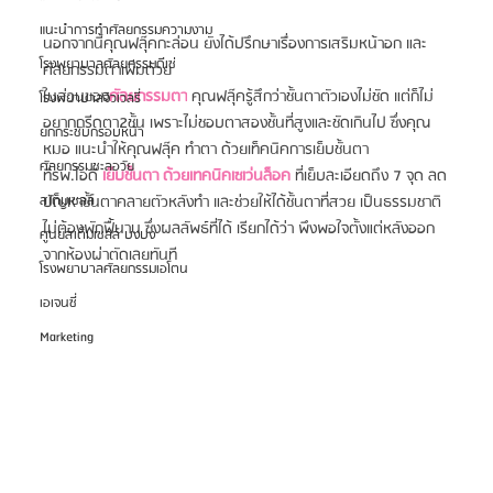
แนะนำการทำศัลยกรรมความงาม
นอกจากนี้คุณฟลุ๊คกะล่อน ยังได้ปรึกษาเรื่องการเสริมหน้าอก และ 
โรงพยาบาลศัลยกรรมดีเซ่
ศัลยกรรมตาเพิ่มด้วย
ในส่วนของ
ศัลยกรรมตา
 คุณฟลุ๊ครู้สึกว่าชั้นตาตัวเองไม่ชัด แต่ก็ไม่
โรงพยาบาลจิวเวลรี่
อยากกรีดตา2ชั้น เพราะไม่ชอบตาสองชั้นที่สูงและชัดเกินไป ซึ่งคุณ
ยกกระชับกรอบหน้า
หมอ แนะนำให้คุณฟลุ๊ค ทำตา ด้วยเท็คนิคการเย็บชั้นตา
ศัลยกรรมชะลอวัย
ที่รพ.ไอดี 
เย็บชั้นตา ด้วยเทคนิคเซเว่นล็อค
 ที่เย็บละเอียดถึง 7 จุด ลด
ปัญหาชั้นตาคลายตัวหลังทำ และช่วยให้ได้ชั้นตาที่สวย เป็นธรรมชาติ 
สเต็มเซลล์
ไม่ต้องพักฟื้นาน ซึ่งผลลัพธ์ที่ได้ เรียกได้ว่า พึงพอใจตั้งแต่หลังออก
ศูนย์สเต็มเซลล์ บงบง
จากห้องผ่าตัดเลยทันที
โรงพยาบาลศัลยกรรมเอโตน
เอเจนซี่
Marketing