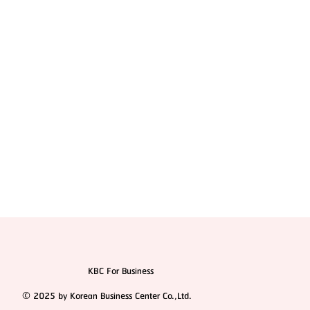
รีวิว: ศัลยกรรมลดขนาดสันและปีกจมูก | โรงพยาบาล
ศัลยกรรมเอโตน (Etonne Plastic Surgery)
KBC For Business
© 2025 by Korean Business Center Co.,Ltd.