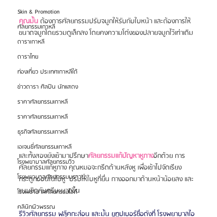
Skin & Promotion
คุณมั้น
 ต้องการศัลยกรรมปรับจมูกให้รับกับใบหน้า และต้องการให้
ศัลยกรรมเกาหลี
ขนาดจมูกโดยรวมดูเล็กลง โดยคงความโด่งของปลายจมูกไว้เท่าเดิม
ดาราเกาหลี
ดาราไทย
ท่องเที่ยว ประเทศเกาหลีใต้
ข่าวดารา ศิลปิน นักแสดง
ราคาศัลยกรรมเกาหลี
ราคาศัลยกรรมเกาหลี
ธุรกิจศัลยกรรมเกาหลี
เอเจนซี่ศัลยกรรมเกาหลี
และทั้งสองยังเข้ามาปรึกษา
ศัลยกรรมแก้ปัญหาหูกาง
อีกด้วย การ
โรงพยาบาลศัลยกรรมวิว
ศัลยกรรมแก้หูกาง คุณหมอจะกรีดด้านหลังหู เพื่อเข้าไปจัดเรียง
โรงพยาบาลศัลยกรรมบราวน์
กระดูกอ่อนในใบหู  ปรับให้ใบหูที่ยื่น กางออกมาด้านหน้าน้อยลง และ
แนบชิดกับศรีษะมากขึ้น
โรงพยาบาลศัลยกรรมไอดี
คลินิกผิวพรรณ
รีวิวศัลยกรรม ฟลุ๊คกะล่อน และมั้น ยูทูปเบอร์ชื่อดังที่ โรงพยาบาลไอ