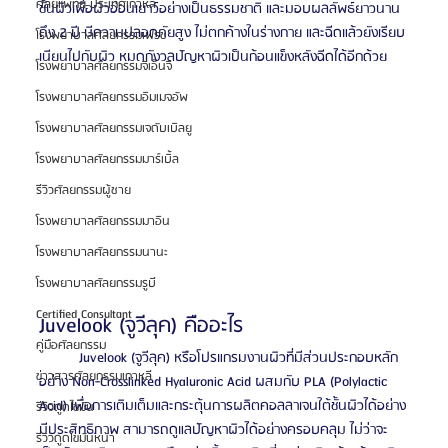
ศัลยแพทย์ ประเทศเกาหลี
ชั้นผิวเพื่อผิวอ่อนเยาว์อย่างเป็นธรรมชาติ และมอบผลลัพธ์ยาวนาน
ถึง 2 ปี มีความปลอดภัยสูง ไม่ตกค้างในร่างกาย และฉีดแล้วยังเรียบ
โรงพยาบาลศัลยกรรมเฟรช
เนียนไปกับผิว หมดกังวลปัญหาผิวเป็นก้อนแข็งหลังฉีดได้อีกด้วย
โรงพยาบาลศัลยกรรมจีเอ็นจี
โรงพยาบาลศัลยกรรมอิมเมจอัพ
โรงพยาบาลศัลยกรรมเจดับเบิลยู
โรงพยาบาลศัลยกรรมมาร์เบิ้ล
รีวิวศัลยกรรมผู้ชาย
โรงพยาบาลศัลยกรรมมาอิน
โรงพยาบาลศัลยกรรมนานะ
โรงพยาบาลศัลยกรรมรูบี
Certified Consultant
Juvelook (จูวีลุค) คืออะไร
คู่มือศัลยกรรม
	Juvelook (จูวีลุค) หรือโปรแกรมงานผิวที่มีส่วนประกอบหลัก
ข่าวสารศัลยกรรมเกาหลี
อย่าง Non-Crosslinked Hyaluronic Acid ผสมกับ PLA (Polylactic 
Acid) เพื่อการเติมเต็มและกระตุ้นการผลิตคอลลาเจนใต้ชั้นผิวได้อย่าง
รีวิวดูดไขมัน
มีประสิทธิภาพ สามารถดูแลปัญหาผิวได้อย่างครอบคลุม ไม่ว่าจะ
รีวิวดูดไขมันหน้า