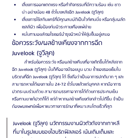
เลี่ยงการออกแดดแรง หรือทำกิจกรรมที่มีความร้อน เช่น ซาว
น่า อย่างน้อย 48 ชั่วโมงหลังฉีด Juvelook (จูวีลุค)
เลี่ยงการใช้สกินแคร์ที่มีคุณสมบัติเป็นไวท์เทนนิ่ง หรือกลุ่มผลัด
เซลล์ผิว เพื่อป้องกันผิวระคายเคืองแพ้ง่าย
หมั่นทามอยส์เจอไรเซอร์บำรุงผิวหน้าให้ชุ่มชื้นอยู่เสมอ
ข้อควรระวัง/ผลข้างเคียงจากการฉีด 
Juvelook (จูวีลุค)
	สำหรับข้อควรระวัง หรือผลข้างเคีนงที่อาจเกิดขึ้นได้หลังจาก
ฉีด Juvelook (จูวีลุค) นั้นก็คืออาจมีรอยนูน บวม ช้ำของรอยเข็มใน
บริเวณที่ฉีด Juvelook (จูวีลุค) ได้ ซึ่งถือว่าเป็นอาการปกติมาก ๆ และ
สามารถหายได้เองภายใน 24-72 ชั่วโมงแล้วแต่บุคคล หากมีอาการ
ปวดระบมร่วมด้วย สามารถบรรเทาอาการได้ด้วยการประคบเย็น 
หรือทานยาแก้ปวดก็ได้ แต่ถ้าหากผลข้างเคียงดังกล่าวไม่ดีขึ้น จำเป็น
ต้องพบแพทย์เพื่อหาแนวทางการรักษาที่เหมาะสมโดยเร็วที่สุด
Juvelook (จูวีลุค) นวัตกรรมงานผิวตัวดังจากเกาหลี
ที่มาในรูปแบบของไฮบริดฟิลลเอร์ เน้นเติมเต็มและ