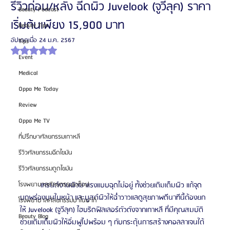
รีวิวก่อน/หลัง ฉีดผิว Juvelook (จูวีลุค) ราคา
Beauty Podcast
เริ่มต้นเพียง 15,900 บาท
Beauty Tips
อัปเดตเมื่อ
24 ม.ค. 2567
Tips
ได้รับ NaN เต็ม 5 ดาว
Event
Medical
Oppa Me Today
Review
Oppa Me TV
ที่ปรึกษาศัลยกรรมเกาหลี
รีวิวศัลยกรรมฉีดไขมัน
รีวิวศัลยกรรมดูดไขมัน
	เทรนด์งานผิวมาแรงแบบฉุดไม่อยู่ ทั้งช่วยเติมเต็มผิว แก้จุด
โรงพยาบาลศัลยกรรมเอท็อป
บกพร่องบนใบหน้า และบูสต์ผิวให้ฉ่ำวาวแลดูสุขภาพดีนาทีนี้ต้องยก
โรงพยาบาลศัลยกรรมบาโนบากิ
ให้ Juvelook (จูวีลุค) ไฮบริดฟิลเลอร์ตัวดังจากเกาหลี ที่มีคุณสมบัติ
Beauty Blog
ช่วยเติมเต็มผิวให้อิ่มฟูไปพร้อม ๆ กับกระตุ้นการสร้างคอลลาเจนใต้