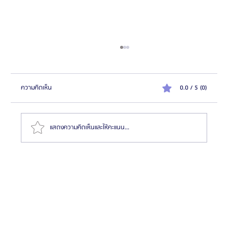
ความคิดเห็น
0.0 / 5 (0)
แสดงความคิดเห็นและให้คะแนน...
สมัครตัวแทน "เอเจนซี่ศัลยกรรมจีน" เทรนด์โอกาสสร้าง
รายได้สูงในตลาด