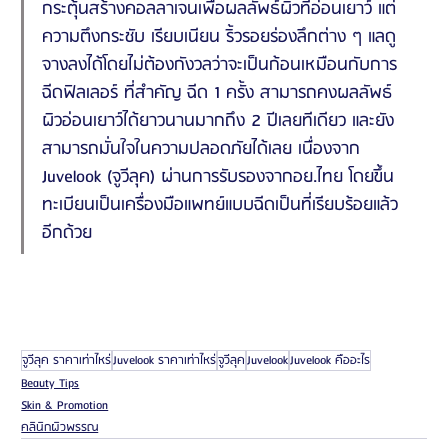
กระตุ้นสร้างคอลลาเจนเพื่อผลลัพธ์ผิวที่อ่อนเยาว์ แต่
ความตึงกระชับ เรียบเนียน ริ้วรอยร่องลึกต่าง ๆ แลดู
จางลงได้โดยไม่ต้องกังวลว่าจะเป็นก้อนเหมือนกับการ
ฉีดฟิลเลอร์ ที่สำคัญ ฉีด 1 ครั้ง สามารถคงผลลัพธ์
ผิวอ่อนเยาว์ได้ยาวนานมากถึง 2 ปีเลยทีเดียว และยัง
สามารถมั่นใจในความปลอดภัยได้เลย เนื่องจาก 
Juvelook (จูวีลุค) ผ่านการรับรองจากอย.ไทย โดยขึ้น
ทะเบียนเป็นเครื่องมือแพทย์แบบฉีดเป็นที่เรียบร้อยแล้ว
อีกด้วย
จูวีลุค ราคาเท่าไหร่
Juvelook ราคาเท่าไหร่
จูวีลุค
Juvelook
Juvelook คืออะไร
Beauty Tips
Skin & Promotion
คลินิกผิวพรรณ