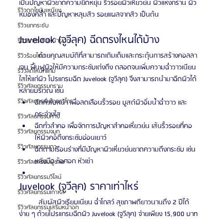
เป็นปัญหาผิวขาดความยืดหยุ่น ริ้วรอยผิวเหี่ยวย่น ผิวแห้งกร้าน ผิว
รีวิวดูดไขมันเหนียง
หมองคล้ำ และปัญหาหลุมสิว รอยแผลจากสิว เป็นต้น 
รีวิวยกกระชับ
Juvelook (จูวีลุค) ฉีดตรงไหนได้บ้าง
รีวิวยกกระชับหน้าผาก
	ด้วยคุณสมบัติที่สามารถเติมเต็มและกระตุ้นการสร้างคอลลา
รีวิวร้อยไหม
เจน ฟื้นฟูผิวให้มีความกระชับเต่งตึง ตลอดจนเพิ่มความฉ่ำวาวเนียน
รีวิวลดโหนกแก้ม
ใสให้แก่ผิว โปรแกรมฉีด Juvelook (จูวีลุค) จึงสามารถนำมาฉีดผิวได้
รีวิวศัลยกรรมกราม
หลายบริเวณ เช่น
รีวิวศัลยกรรมขากรรไกร
ฉีดทั่วใบหน้า เพื่อลดเลือนริ้วรอย บูสต์ผิวอิ่มน้ำฉ่ำวาว และ
กระจ่างใส
รีวิวศัลยกรรมคาง
ฉีดทั่วลำคอ เพื่อจัดการปัญหาลำคอเหี่ยวย่น เส้นริ้วรอยที่คอ 
รีวิวศัลยกรรมจมูก
ให้ผิวคอตึงกระชับอ่อนเยาว์
รีวิวศัลยกรรมตา
ฉีดตามเรือนร่างที่มีปัญหาผิวเหี่ยวย่นขาดความตึงกระชับ เช่น 
หลังมือ ข้อศอก หัวเข่า
รีวิวศัลยกรรมผู้ชาย
รีวิวศัลยกรรมวีไลน์
Juvelook (จูวีลุค) ราคาเท่าไหร่
รีวิวศัลยกรรมเกาหลี
	สัมผัสผิวเรียบเนียน ฉ่ำโกลว์ สุขภาพดียาวนานถึง 2 ปีได้
รีวิวศัลยกรรมเสริมหน้าอก
ง่าย ๆ ด้วยโปรแกรมฉีดผิว Juvelook (จูวีลุค) จ่ายเพียง 15,900 บาท 