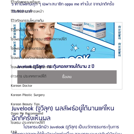
รีวิวศัลยกรรมแก้จมูก
ราคานี้พิเศษสุด ๆ เฉพาะสมาชิก oppa me เท่านั้น! จากปกติครั้ง 
18,900 บาท
รีวิวศัลยกรรมโครงหน้า
รีวิวศัลยกรรมโหนกแก้ม
รีวิวเกลี่ยไขมันใต้ตา
โรงพยาบาลศัลยกรรม ประเทศเกาหลีใต้
โรงพยาบาลศัลยกรรมจีเอ็นจี
โรงพยาบาลศัลยกรรมมาร์เบิ้ล
Juvelook (จูวีลุค)  กระตุ้นคอลลาเจนได้นาน 2 ปี
โรงพยาบาลศัลยกรรมเกาหลี
ข่าวสาร ประเทศเกาหลีใต้
ซื้อเลย
Korean Doctor
Korean Plastic Surgery
Korean Beauty Tips
Juvelook (จูวีลุค) ผลลัพธ์อยู่ได้นานแค่ไหน 
Oppa Me Recommend
ฉีดกี่ครั้งเห็นผล
โรงแรม ประเทศเกาหลีใต้
	โปรแกรมฉีดผิว Juvelook (จูวีลุค) เป็นนวัตกรรมกระตุ้นการ
FAQ