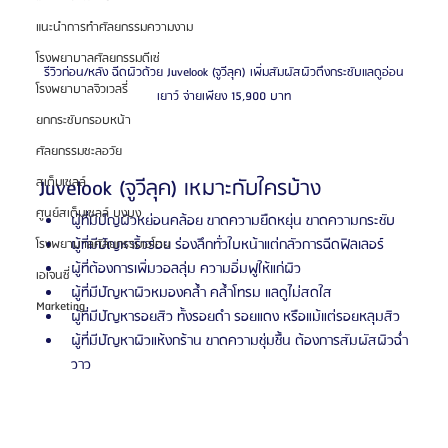
แนะนำการทำศัลยกรรมความงาม
โรงพยาบาลศัลยกรรมดีเซ่
รีวิวก่อน/หลัง ฉีดผิวด้วย Juvelook (จูวีลุค) เพิ่มสัมผัสผิวตึงกระชับแลดูอ่อน
โรงพยาบาลจิวเวลรี่
เยาว์ จ่ายเพียง 15,900 บาท
ยกกระชับกรอบหน้า
ศัลยกรรมชะลอวัย
สเต็มเซลล์
Juvelook (จูวีลุค) เหมาะกับใครบ้าง
ศูนย์สเต็มเซลล์ บงบง
ผู้ที่มีปัญผิวหย่อนคล้อย ขาดความยืดหยุ่น ขาดความกระชับ
ผู้ที่มีปัญหาริ้วรอย ร่องลึกทั่วใบหน้าแต่กลัวการฉีดฟิลเลอร์
โรงพยาบาลศัลยกรรมเอโตน
ผู้ที่ต้องการเพิ่มวอลลุ่ม ความอิ่มฟูให้แก่ผิว
เอเจนซี่
ผู้ที่มีปัญหาผิวหมองคล้ำ คล้ำโทรม แลดูไม่สดใส
Marketing
ผู้ที่มีปัญหารอยสิว ทั้งรอยดำ รอยแดง หรือแม้แต่รอยหลุมสิว
ผู้ที่มีปัญหาผิวแห้งกร้าน ขาดความชุ่มชื้น ต้องการสัมผัสผิวฉ่ำ
วาว