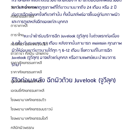
สร้างคอลลาเจนใต้ชั้นผิวอย่างต่อเนื่อง สามารถมอบผลลัพธ์ผิวอ่อน
เยาว์และฉ่ำวาวแลดูสุขภาพดีได้ยาวนานมากถึง 24 เดือน หรือ 2 ปี 
Skin & Promotion
ต่อการฉีดเพียงครั้งเดียวเท่านั้น ทั้งนี้ผลลัพธ์อาจขึ้นอยู่กับสภาพผิว
ศัลยกรรมเกาหลี
และการดูแลหลังฉีดของแต่ละบุคคล
ดาราเกาหลี
ดาราไทย
	แนะนำเข้ารับบริการฉีด Juvelook (จูวีลุค) ในช่วงแรกต่อเนื่อง 
3 ครั้ง เว้นระยะทุก ๆ 1 เดือน หลังจากนั้นสามารถ maintain คุณภาพ
ท่องเที่ยว ประเทศเกาหลีใต้
ผิวให้อ่อนเยาว์ยาวนานได้ทุก ๆ 6-12 เดือน ซึ่งความถี่ในการฉีด 
ข่าวดารา ศิลปิน นักแสดง
Juvelook (จูวีลุค) อาจแล้วแต่บุคคล หรือตามแพทย์แนะนำแนวการ
ราคาศัลยกรรมเกาหลี
รักษา
ราคาศัลยกรรมเกาหลี
รีวิวก่อน/หลัง ฉีดผิวด้วย Juvelook (จูวีลุค)
ธุรกิจศัลยกรรมเกาหลี
เอเจนซี่ศัลยกรรมเกาหลี
โรงพยาบาลศัลยกรรมวิว
โรงพยาบาลศัลยกรรมบราวน์
โรงพยาบาลศัลยกรรมไอดี
คลินิกผิวพรรณ