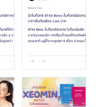
Beauty Tips
อกซ์เกาหลี)
ฉีดโบท็อกซ์ BTXA Botox (โบท็อกซ์ฮ่องกง)
ราคาเริ่มต้นเพียง x,xxx บาท
็อกซ์ที่มีความ
BTXA Botox (โบท็อกซ์ฮ่องกง) โบท็อกซ์เอเชีย
วภายใน 2-3 วัน
มาตรฐานอเมริกา ลดเลือนริ้วรอยได้ผลลัพธ์เป็น
รับรูปหน้า
ธรรมชาติ อยู่ได้นานสูงสุด 6 เดือน ผ่านอย.ไทย
แล้ว