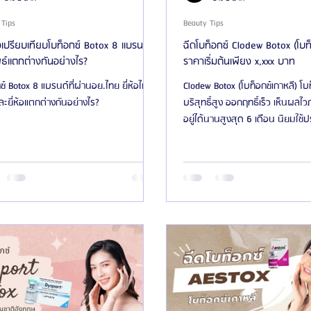
 Tips
Beauty Tips
รียบเทียบโบท็อกซ์ Botox 8 แบรนด์
ฉีดโบท็อกซ์ Clodew Botox (โบท็
ธ์แตกต่างกันอย่างไร?
ราคาเริ่มต้นเพียง x,xxx บาท
ซ์ Botox 8 แบรนด์ที่ผ่านอย.ไทย ยี่ห้อไหน
Clodew Botox (โบท็อกซ์เกาหลี) โบท
่ละยี่ห้อแตกต่างกันอย่างไร?
บริสุทธิ์สูง ออกฤทธิ์เร็ว เห็นผลไ
อยู่ได้นานสูงสุด 6 เดือน นิยมใช้ป