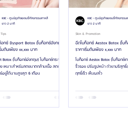
KBC - ศูนย์ธุรกิจเอเจนซี่ศัลยกรรมเกาหลี
KBC - ศูนย์ธุรกิจเอเจนซี่ศัลยกรรมเ
ยาว 2 นาที
ยาว 2 นาที
 Tips
Skin & Promotion
ท็อกซ์ Dysport Botox (โบท็อกซ์อังกฤษ)
ฉีดโบท็อกซ์ Aestox Botox (โบท็
ิ่มต้นเพียง xx,xxx บาท
ราคาเริ่มต้นเพียง x,xxx บาท
t Botox (โบท็อกซ์อังกฤษ) โบท็อกซ์กระจาย
โบท็อกซ์ Aestox Botox (โบท็อกซ์เ
าง เหมาะสำหรับลดขนาดกล้ามเนื้อ ลดเหงื่อ
ริ้วรอย ปรับรูปหน้า ตัวยาบริสุทธ
์อยู่ได้นานสูงสุด 6 เดือน
ฤทธิ์เร็ว เห็นผลไว