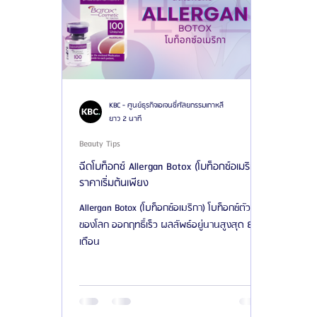
KBC - ศูนย์ธุรกิจเอเจนซี่ศัลยกรรมเกาหลี
ยาว 2 นาที
Beauty Tips
ฉีดโบท็อกซ์ Allergan Botox (โบท็อกซ์อเมริกา)
ราคาเริ่มต้นเพียง
Allergan Botox (โบท็อกซ์อเมริกา) โบท็อกซ์ตัวแรก
ของโลก ออกฤทธิ์เร็ว ผลลัพธ์อยู่นานสูงสุด 8
เดือน