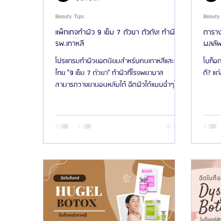
Beauty Tips
Beauty
แพ็กเกจทำผิว 9 เข็ม 7 ตัวยา ตัวดัง! ทำผิวใน
ตารางเป
รพ.เกาหลี
ผลลัพ
โปรแกรมทำผิวยอดนิยมสำหรับคนเกาหลีและคน
โบท็อก
ไทย "9 เข็ม 7 ตัวยา" ทำผิวที่โรงพยาบาล
ดี? แต
สามารถวางยานอนหลับได้ ฉีดผิวได้แบบฉ่ำๆไม่
ต้องกลัวเจ็บ...