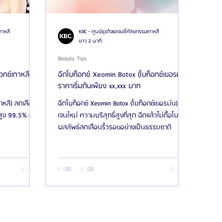
กาหลี
KBC - ศูนย์ธุรกิจเอเจนซี่ศัลยกรรมเกาหลี
ยาว 2 นาที
Beauty Tips
อกซ์เกาหลี)
ฉีดโบท็อกซ์ Xeomin Botox (โบท็อกซ์เยอรมัน)
ราคาเริ่มต้นเพียง xx,xxx บาท
กาหลี) ลดเลือน
ฉีดโบท็อกซ์ Xeomin Botox (โบท็อกซ์เยอรมัน) โบ
ิ์สูง 99.5% ออก
เจนใหม่ ความบริสุทธิ์สูงที่สุด ฉีดแล้วไม่ดื้อโบ ได้
ผลลัพธ์ลดเลือนริ้วรอยอย่างเป็นธรรมชาติ