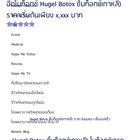
ฉีดโบท็อกซ์ Hugel Botox (โบท็อกซ์เกาหลี)
Beauty Podcast
ราคาเริ่มต้นเพียง x,xxx บาท
Beauty Tips
ได้รับ NaN เต็ม 5 ดาว
Tips
Event
Medical
Oppa Me Today
Review
Oppa Me TV
ที่ปรึกษาศัลยกรรมเกาหลี
รีวิวศัลยกรรมฉีดไขมัน
รีวิวศัลยกรรมดูดไขมัน
โรงพยาบาลศัลยกรรมเอท็อป
Hugel Botox (โบท็อกซ์เกาหลี) ราคาย่อมเยา เห็นผลเร็ว
โรงพยาบาลศัลยกรรมบาโนบากิ
Beauty Blog