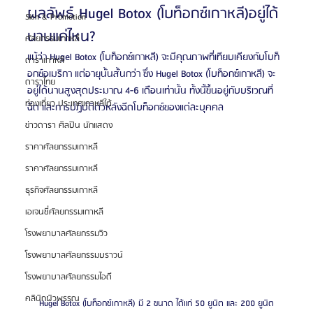
ผลลัพธ์ Hugel Botox (โบท็อกซ์เกาหลี)อยู่ได้
Skin & Promotion
นานแค่ไหน?
ศัลยกรรมเกาหลี
แม้ว่า Hugel Botox (โบท็อกซ์เกาหลี) จะมีคุณภาพที่เทียบเคียงกับโบท็
ดาราเกาหลี
อกซ์อเมริกา แต่อายุนั้นสั้นกว่า ซึ่ง Hugel Botox (โบท็อกซ์เกาหลี) จะ
ดาราไทย
อยู่ได้นานสูงสุดประมาณ 4-6 เดือนเท่านั้น ทั้งนี้ขึ้นอยู่กับบริเวณที่
ท่องเที่ยว ประเทศเกาหลีใต้
ฉีด และการปฏิบัติตัวหลังฉีดโบท็อกซ์ของแต่ละบุคคล
ข่าวดารา ศิลปิน นักแสดง
ราคาศัลยกรรมเกาหลี
ราคาศัลยกรรมเกาหลี
ธุรกิจศัลยกรรมเกาหลี
เอเจนซี่ศัลยกรรมเกาหลี
โรงพยาบาลศัลยกรรมวิว
โรงพยาบาลศัลยกรรมบราวน์
โรงพยาบาลศัลยกรรมไอดี
คลินิกผิวพรรณ
Hugel Botox (โบท็อกซ์เกาหลี) มี 2 ขนาด ได้แก่ 50 ยูนิต และ 200 ยูนิต