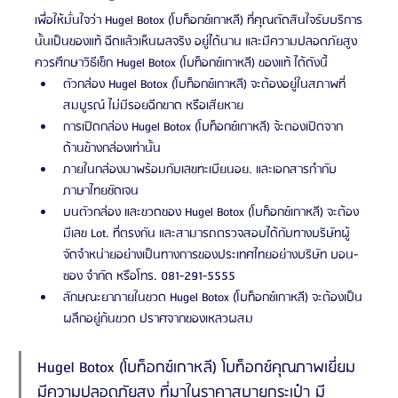
เพื่อให้มั่นใจว่า Hugel Botox (โบท็อกซ์เกาหลี) ที่คุณตัดสินใจรับบริการ
นั้นเป็นของแท้ ฉีดแล้วเห็นผลจริง อยู่ได้นาน และมีความปลอดภัยสูง 
ควรศึกษาวิธีเช็ก Hugel Botox (โบท็อกซ์เกาหลี) ของแท้ ได้ดังนี้
ตัวกล่อง Hugel Botox (โบท็อกซ์เกาหลี) จะต้องอยู่ในสภาพที่
สมบูรณ์ ไม่มีรอยฉีกขาด หรือเสียหาย
การเปิดกล่อง Hugel Botox (โบท็อกซ์เกาหลี) จ้ะตองเปิดจาก
ด้านข้างกล่องเท่านั้น
ภายในกล่องมาพร้อมกับเลขทะเบียนอย. และเอกสารกำกับ
ภาษาไทยชัดเจน
บนตัวกล่อง และขวดของ Hugel Botox (โบท็อกซ์เกาหลี) จะต้อง
มีเลข Lot. ที่ตรงกัน และสามารถตรวจสอบได้กับทางบริษัทผู้
จัดจำหน่ายอย่างเป็นทางการของประเทศไทยอย่างบริษัท บอน-
ซอง จำกัด หรือโทร. 081-291-5555
ลักษณะยาภายในขวด Hugel Botox (โบท็อกซ์เกาหลี) จะต้องเป็น
ผลึกอยู่ก้นขวด ปราศจากของเหลวผสม
Hugel Botox (โบท็อกซ์เกาหลี) โบท็อกซ์คุณภาพเยี่ยม 
มีความปลอดภัยสูง ที่มาในราคาสบายกระเป๋า มี