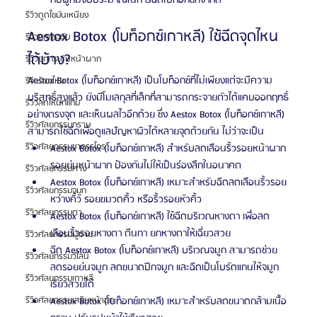
กับผู้ที่มีงบประมาณในการฉีดโบท็อกซ์ที่จำกัด
รีวิวดูดไขมันเหนียง
Aestox Botox (โบท็อกซ์เกาหลี) ใช้ฉีดจุดไหน
รีวิวยกกระชับ
ได้บ้าง?
รีวิวยกกระชับหน้าผาก
Aestox Botox (โบท็อกซ์เกาหลี) เป็นโบท็อกซ์ที่ไม่เพียงแต่จะมีความ
รีวิวร้อยไหม
บริสุทธิ์สูงแล้ว ยังมีโมเลกุลที่เล็กที่สามารถกระจายตัวได้แคบออกฤทธิ์
รีวิวลดโหนกแก้ม
อย่างตรงจุด และเห็นผลไวอีกด้วย ซึ่ง Aestox Botox (โบท็อกซ์เกาหลี) 
รีวิวศัลยกรรมกราม
สามารถใช้ฉีดเพื่อดูแลปัญหาผิวได้หลายจุดด้วยกัน ไม่ว่าจะเป็น
รีวิวศัลยกรรมขากรรไกร
Aestox Botox (โบท็อกซ์เกาหลี) สำหรับลดเลือนริ้วรอยหน้าผาก 
รอยย่นหน้าผาก ป้องกันไม่ให้เป็นร่องลึกในอนาคต
รีวิวศัลยกรรมคาง
Aestox Botox (โบท็อกซ์เกาหลี) เหมาะสำหรับฉีดลดเลือนริ้วรอย
รีวิวศัลยกรรมจมูก
หว่างคิ้ว รอยขมวดคิ้ว หรือริ้วรอยหัวคิ้ว
รีวิวศัลยกรรมตา
Aestox Botox (โบท็อกซ์เกาหลี) ใช้ฉีดบริเวณหางตา เพื่อลด
เลือนริ้วรอยหางตา ตีนกา ยกหางตาให้เฉี่ยวสวย
รีวิวศัลยกรรมผู้ชาย
ฉีด Aestox Botox (โบท็อกซ์เกาหลี) บริเวณจมูก สามารถช่วย
รีวิวศัลยกรรมวีไลน์
ลดรอยย่นจมูก ลดขนาดปีกจมูก และฉีดเป็นโบรัดแกนให้จมูก
รีวิวศัลยกรรมเกาหลี
เรียวสวยได้
Aestox Botox (โบท็อกซ์เกาหลี) เหมาะสำหรับลดขนาดกล้ามเนื้อ
รีวิวศัลยกรรมเสริมหน้าอก