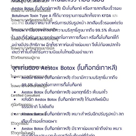
ศัลยแพทย์ ประเทศเกาหลี
Aestox Botox (โบท็อกซ์เกาหลี) เป็นโบท็อกซ์ หรือสารลดเลือนริ้วรอย 
โรงพยาบาลศัลยกรรมเฟรช
Botulinum Toxin Type A ที่ได้มาตรฐานการผลิตทั้งจาก KFDA 
และ
โรงพยาบาลศัลยกรรมจีเอ็นจี
อย.ไทย
 ขึ้นชื่อว่าเหมาะสำหรับการปรับรูปหน้า ลดเลือนริ้วรอยแห่งวัย
โรงพยาบาลศัลยกรรมอิมเมจอัพ
โดยเฉพาะ เนื่องจากตัวยามีความบริสุทธิ์สูงมากถึง 99.5% เห็นผล
ไว และที่สำคัญสามารถช่วยลดโอกาสการดื้อยา หรือดื้อโบท็อกซ์ได้
โรงพยาบาลศัลยกรรมเจดับเบิลยู
อย่างมีประสิทธิภาพ อีกทั้งราคาค่อนข้างย่อมเยา จึงไม่ต้องแปลกใจ
โรงพยาบาลศัลยกรรมมาร์เบิ้ล
เลยว่าทำไมถึงได้รับความนิยมในไทยเป็นอย่างมาก
รีวิวศัลยกรรมผู้ชาย
จุดเด่นของ Aestox Botox (โบท็อกซ์เกาหลี)
โรงพยาบาลศัลยกรรมมาอิน
โรงพยาบาลศัลยกรรมนานะ
Aestox Botox (โบท็อกซ์เกาหลี) ตัวยามีความบริสุทธิ์มากถึง 
99.5% ช่วยลดโอกาสการดื้อโบท็อกซ์
โรงพยาบาลศัลยกรรมรูบี
Aestox Botox (โบท็อกซ์เกาหลี) ออกฤทธิ์เร็ว เห็นผลไว
Certified Consultant
หลังฉีด Aestox Botox (โบท็อกซ์เกาหลี) ได้ผลลัพธ์เป็น
คู่มือศัลยกรรม
ธรรมชาติ ไม่แข็งตึง
Aestox Botox (โบท็อกซ์เกาหลี) เหมาะสำหรับฉีดปรับรูปหน้า ลด
ข่าวสารศัลยกรรมเกาหลี
เลือนริ้วรอยโดยเฉพาะ
รีวิวดูดไขมัน
Aestox Botox (โบท็อกซ์เกาหลี) มีราคาย่อมเยาเข้าถึงง่าย เหมาะ
รีวิวดูดไขมันหน้า