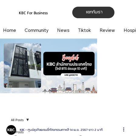
แชทกับเรา
KBC For Business
Home
Community
News
Tiktok
Review
Hospi
All Posts
KBC - ศูนย์ธุรกิจเอเจนซี่ศัลยกรรมเกาหลี
14 เม.ย. 2567
ยาว 2 นาที
All Posts