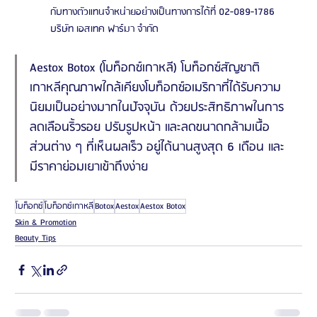
กับทางตัวแทนจำหน่ายอย่างเป็นทางการได้ที่ 02-089-1786 
บริษัท เอสเทค ฟาร์มา จำกัด
Aestox Botox (โบท็อกซ์เกาหลี) โบท็อกซ์สัญชาติ
เกาหลีคุณภาพใกล้เคียงโบท็อกซ์อเมริกาที่ได้รับความ
นิยมเป็นอย่างมากในปัจจุบัน ด้วยประสิทธิภาพในการ
ลดเลือนริ้วรอย ปรับรูปหน้า และลดขนาดกล้ามเนื้อ
ส่วนต่าง ๆ ที่เห็นผลเร็ว อยู่ได้นานสูงสุด 6 เดือน และ
มีราคาย่อมเยาเข้าถึงง่าย 
โบท็อกซ์
โบท็อกซ์เกาหลี
Botox
Aestox
Aestox Botox
Skin & Promotion
Beauty Tips