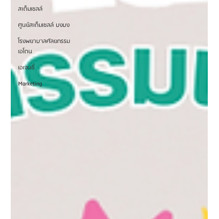
สเต็มเซลล์
ศูนย์สเต็มเซลล์ บงบง
โรงพยาบาลศัลยกรรม
เอโตน
เอเจนซี่
Marketing