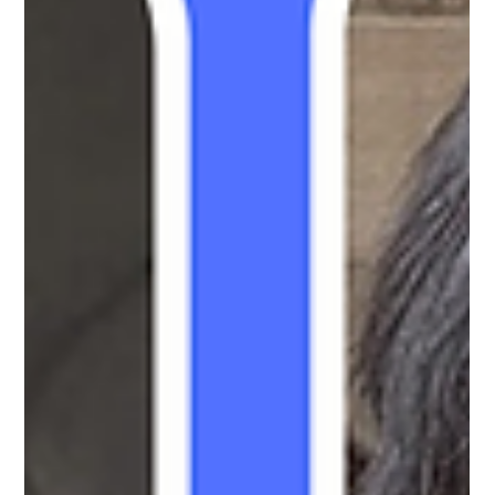
KBC - ศูนย์ธุรกิจเอเจนซี่ศัลยกรรมเกาหลี
ยาว 1 นาที
Oppa Me Today
รวมรีวิวศัลยกรรมผู้ชายโรงพยาบาลศัลยกรรมอาร์ค (Arc Plastic
Surgery)
ใครว่าหนุ่มๆ จะทำศัลยกรรมไม่ได้! ยุคนี้การดูแลตัวเองเพื่อเพิ่มความมั่นใจเป็นเรื่อง
ปกติไปแล้ว หนึ่งในโรงพยาบาลศัลยกรรมที่ได้รับความนิยม