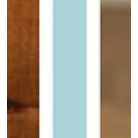
KBC - ศูนย์ธุรกิจเอเจนซี่ศัลยกรรมเกาหลี
ยาว 2 นาที
รีวิวศัลยกรรมผู้ชาย
รีวิวศัลยกรรมขากรรไกรผู้ชาย โรงพยาบาลศัลยกรรมอียู (EU Oral &
Maxillofacial Surgery)
เข้ารับการผ่าตัดที่ EU เพราะพวกเขามีความเชี่ยวชาญด้านศัลยกรรมใบหน้าและขา
กรรไกร และเพราะว่าคุณหมอดูใจเย็นและมีเหตุผล