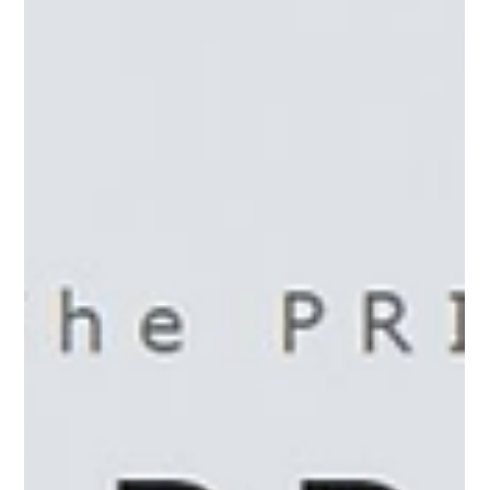
KBC - ศูนย์ธุรกิจเอเจนซี่ศัลยกรรมเกาหลี
ยาว 1 นาที
รีวิวศัลยกรรมผู้ชาย
ศัลยกรรมขากรรไกรผู้ชาย โรงพยาบาลศัลยกรรมอียู (EU Oral &
Maxillofacial Surgery)
ตอนมัธยมปลาย ฉันไปหาหมอฟันเพื่อจัดฟัน และเมื่อปรึกษากับทางโรงพยาบาลแล้ว
ฉันก็ตัดสินใจว่าต้องผ่าตัดขากรรไกรทั้งสองข้างเพื่อให้ฟันแข็งแรงขึ้น