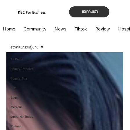
แชทกับเรา
KBC For Business
Home
Community
News
Tiktok
Review
Hospi
รีวิวศัลยกรรมผู้ชาย
All Posts
Beauty Podcast
Beauty Tips
Tips
Event
Medical
Oppa Me Today
Review