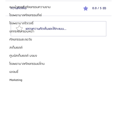
แนะนำการทำศัลยกรรมความงาม
ความคิดเห็น
0.0 / 5 (0)
โรงพยาบาลศัลยกรรมดีเซ่
โรงพยาบาลจิวเวลรี่
แสดงความคิดเห็นและให้คะแนน...
ยกกระชับกรอบหน้า
ศัลยกรรมชะลอวัย
สเต็มเซลล์
เทคโนโลยีใหม่ในการผ่าตัดเพิ่มส่วนสูง "ปลอดภัยและมี
ประสิทธิภาพมากขึ้น"
ศูนย์สเต็มเซลล์ บงบง
โรงพยาบาลศัลยกรรมเอโตน
เอเจนซี่
Marketing