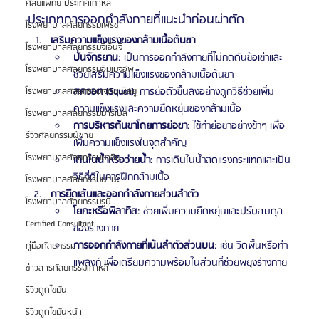
ศัลยแพทย์ ประเทศเกาหลี
ประเภทการออกกำลังกายที่แนะนำก่อนผ่าตัด
โรงพยาบาลศัลยกรรมเฟรช
เสริมความแข็งแรงของกล้ามเนื้อต้นขา
โรงพยาบาลศัลยกรรมจีเอ็นจี
ปั่นจักรยาน
: เป็นการออกกำลังกายที่ไม่กดดันข้อเข่าและ
โรงพยาบาลศัลยกรรมอิมเมจอัพ
ช่วยเสริมความแข็งแรงของกล้ามเนื้อต้นขา
สควอท (Squat)
: การย่อตัวขึ้นลงอย่างถูกวิธีช่วยเพิ่ม
โรงพยาบาลศัลยกรรมเจดับเบิลยู
ความแข็งแรงและความยืดหยุ่นของกล้ามเนื้อ
โรงพยาบาลศัลยกรรมมาร์เบิ้ล
การบริหารต้นขาโดยการย่อขา
: ใช้ท่าย่อขาอย่างช้าๆ เพื่อ
รีวิวศัลยกรรมผู้ชาย
เพิ่มความแข็งแรงในจุดสำคัญ
โรงพยาบาลศัลยกรรมมาอิน
เดินในน้ำหรือว่ายน้ำ
: การเดินในน้ำลดแรงกระแทกและเป็น
วิธีที่ดีในการฝึกกล้ามเนื้อ
โรงพยาบาลศัลยกรรมนานะ
การยืดเส้นและออกกำลังกายส่วนลำตัว
โรงพยาบาลศัลยกรรมรูบี
โยคะหรือพิลาทิส
: ช่วยเพิ่มความยืดหยุ่นและปรับสมดุล
Certified Consultant
ของร่างกาย
การออกกำลังกายที่เน้นลำตัวส่วนบน
: เช่น วิดพื้นหรือท่า
คู่มือศัลยกรรม
แพลงก์ เพื่อเตรียมความพร้อมในส่วนที่ช่วยพยุงร่างกาย
ข่าวสารศัลยกรรมเกาหลี
รีวิวดูดไขมัน
รีวิวดูดไขมันหน้า