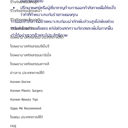
ต่อการบาดเจ็บ
รีวิวศัลยกรรมแก้จมูก
ปรึกษาแพทย์หรือผู้เชี่ยวชาญด้านการออกกำลังกายเพื่อให้แน่ใจ
รีวิวศัลยกรรมโครงหน้า
ว่าท่าที่ทำเหมาะสมกับร่างกายของคุณ
รีวิวศัลยกรรมโหนกแก้ม
การออกกำลังกายอย่างเหมาะสมก่อนผ่าตัดเพิ่มส่วนสูงไม่เพียงช่วย
เสริมสร้างความแข็งแรง แต่ยังช่วยลดความกังวลและเพิ่มโอกาสฟื้น
รีวิวเกลี่ยไขมันใต้ตา
ตัวได้อย่างรวดเร็วและมีประสิทธิภาพ
โรงพยาบาลศัลยกรรม ประเทศเกาหลีใต้
โรงพยาบาลศัลยกรรมจีเอ็นจี
โรงพยาบาลศัลยกรรมมาร์เบิ้ล
โรงพยาบาลศัลยกรรมเกาหลี
ข่าวสาร ประเทศเกาหลีใต้
Korean Doctor
Korean Plastic Surgery
Korean Beauty Tips
Oppa Me Recommend
โรงแรม ประเทศเกาหลีใต้
FAQ