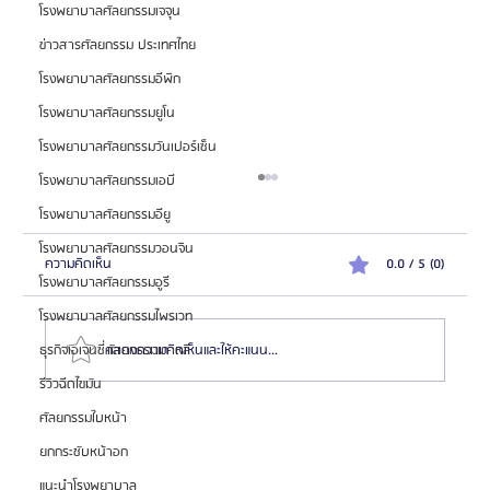
โรงพยาบาลศัลยกรรมเจจุน
ข่าวสารศัลยกรรม ประเทศไทย
โรงพยาบาลศัลยกรรมอีพิก
โรงพยาบาลศัลยกรรมยูโน
โรงพยาบาลศัลยกรรมวันเปอร์เซ็น
โรงพยาบาลศัลยกรรมเอบี
โรงพยาบาลศัลยกรรมอียู
โรงพยาบาลศัลยกรรมวอนจิน
ความคิดเห็น
0.0 / 5 (0)
โรงพยาบาลศัลยกรรมอูรี
โรงพยาบาลศัลยกรรมไพรเวท
แสดงความคิดเห็นและให้คะแนน...
ธุรกิจเอเจนซี่ศัลยกรรมเกาหลี
รีวิวฉีดไขมัน
ศัลยกรรมใบหน้า
Kleam Clinic คลินิกผิวเกาหลี สัมผัสประสบการณ์ความ
ยกกระชับหน้าอก
งามพรีเมียมบนราคาที่ดีกว่า ล่ามภาษาไทยฟรี
แนะนำโรงพยาบาล