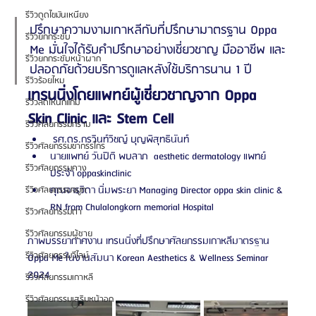
รีวิวดูดไขมันเหนียง
ปรึกษาความงามเกาหลีกับที่ปรึกษามาตรฐาน Oppa 
รีวิวยกกระชับ
Me มั่นใจได้รับคำปรึกษาอย่างเชี่ยวชาญ มืออาชีพ และ
รีวิวยกกระชับหน้าผาก
ปลอดภัยด้วยบริการดูแลหลังใช้บริการนาน 1 ปี
รีวิวร้อยไหม
เทรนนิ่งโดยแพทย์ผู้เชี่ยวชาญจาก Oppa 
รีวิวลดโหนกแก้ม
Skin Clinic และ Stem Cell
รีวิวศัลยกรรมกราม
 รศ.ดร.กรวินท์วิชญ์ บุญพิสุทธินันท์ 
รีวิวศัลยกรรมขากรรไกร
นายแพทย์ วันปิติ พบลาภ  aesthetic dermatology แพทย์
รีวิวศัลยกรรมคาง
ประจำ oppaskinclinic 
คุณจารวิดา นิ่มพระยา Managing Director oppa skin clinic & 
รีวิวศัลยกรรมจมูก
RN from Chulalongkorn memorial Hospital
รีวิวศัลยกรรมตา
รีวิวศัลยกรรมผู้ชาย
ภาพบรรยากาศงาน เทรนนิ่งที่ปรึกษาศัลยกรรมเกาหลีมาตรฐาน 
รีวิวศัลยกรรมวีไลน์
Oppa Me ในงานสัมนา Korean Aesthetics & Wellness Seminar 
2024
รีวิวศัลยกรรมเกาหลี
รีวิวศัลยกรรมเสริมหน้าอก