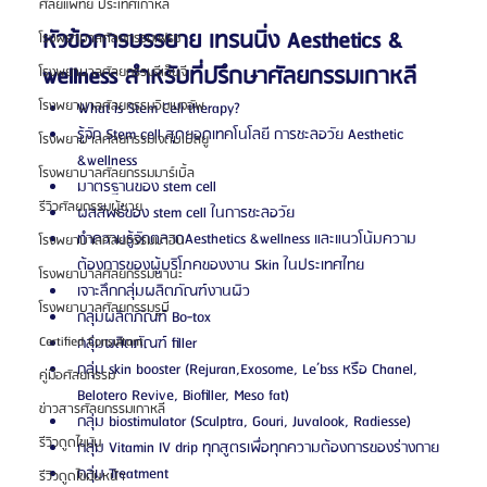
ศัลยแพทย์ ประเทศเกาหลี
หัวข้อการบรรยาย เทรนนิ่ง Aesthetics & 
โรงพยาบาลศัลยกรรมเฟรช
wellness สำหรับที่ปรึกษาศัลยกรรมเกาหลี
โรงพยาบาลศัลยกรรมจีเอ็นจี
โรงพยาบาลศัลยกรรมอิมเมจอัพ
What is Stem Cell therapy? 
รู้จัก Stem cell สุดยอดเทคโนโลยี การชะลอวัย Aesthetic 
โรงพยาบาลศัลยกรรมเจดับเบิลยู
&wellness 
โรงพยาบาลศัลยกรรมมาร์เบิ้ล
มาตรฐานของ stem cell
รีวิวศัลยกรรมผู้ชาย
ผลลัพธ์ของ stem cell ในการชะลอวัย 
ทำความรู้จักตลาดAesthetics &wellness และแนวโน้มความ
โรงพยาบาลศัลยกรรมมาอิน
ต้องการของผู้บริโภคของงาน Skin ในประเทศไทย 
โรงพยาบาลศัลยกรรมนานะ
เจาะลึกกลุ่มผลิตภัณฑ์งานผิว 
โรงพยาบาลศัลยกรรมรูบี
กลุ่มผลิตภัณฑ์ Bo-tox
กลุ่มผลิตภัณฑ์ filler 
Certified Consultant
กลุ่ม skin booster (Rejuran,Exosome, Le’bss หรือ Chanel, 
คู่มือศัลยกรรม
Belotero Revive, Biofiller, Meso fat)
ข่าวสารศัลยกรรมเกาหลี
กลุ่ม biostimulator (Sculptra, Gouri, Juvalook, Radiesse)
รีวิวดูดไขมัน
กลุ่ม Vitamin IV drip ทุกสูตรเพื่อทุกความต้องการของร่างกาย 
กลุ่ม Treatment
รีวิวดูดไขมันหน้า