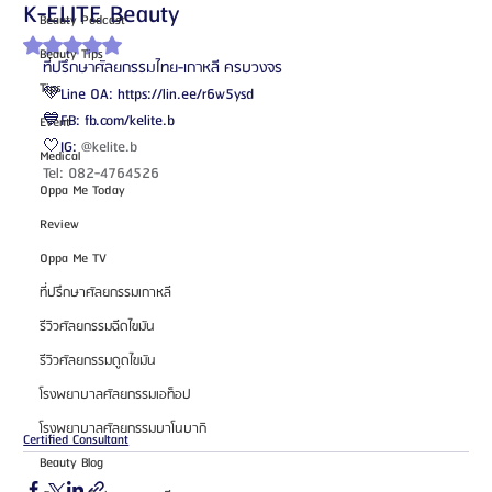
K-ELITE Beauty
Beauty Podcast
ได้รับ NaN เต็ม 5 ดาว
Beauty Tips
ที่ปรึกษาศัลยกรรมไทย-เกาหลี ครบวงจร 
Tips
💚Line OA: https://lin.ee/r6w5ysd
💙FB: fb.com/kelite.b
Event
🤍IG: 
@kelite.b
Medical
Tel: 082-4764526
Oppa Me Today
Review
Oppa Me TV
ที่ปรึกษาศัลยกรรมเกาหลี
รีวิวศัลยกรรมฉีดไขมัน
รีวิวศัลยกรรมดูดไขมัน
โรงพยาบาลศัลยกรรมเอท็อป
โรงพยาบาลศัลยกรรมบาโนบากิ
Certified Consultant
Beauty Blog