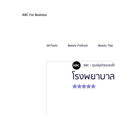
KBC For Business
All Posts
Beauty Podcast
Beauty Tips
KBC - ศูนย์ธุรกิจเอเจนซี
รีวิวศัลยกรรมฉีดไขมัน
รีวิวศัลยกรรมดูด
โรงพยาบาลศั
ได้รับ NaN เต็ม 5 ดาว
โรงพยาบาลศัลยกรรมเฟรช
โรงพยาบาลศ
รีวิวศัลยกรรมผู้ชาย
โรงพยาบาลศัลยก