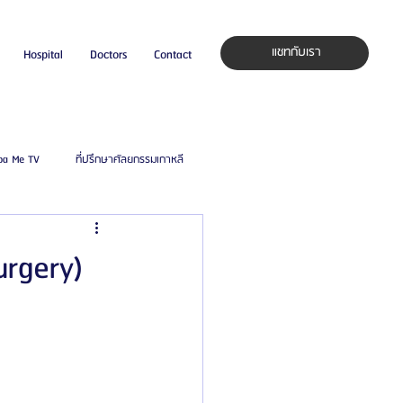
แชทกับเรา
Hospital
Doctors
Contact
pa Me TV
ที่ปรึกษาศัลยกรรมเกาหลี
auty Blog
ศัลยแพทย์ ประเทศเกาหลี
urgery)
ิลยู
โรงพยาบาลศัลยกรรมมาร์เบิ้ล
ied Consultant
คู่มือศัลยกรรม