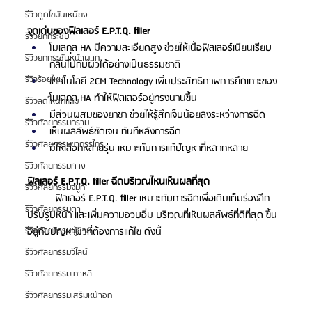
รีวิวดูดไขมันเหนียง
จุดเด่นของฟิลเลอร์ E.P.T.Q. filler 
รีวิวยกกระชับ
โมเลกุล HA มีความละเอียดสูง ช่วยให้เนื้อฟิลเลอร์เนียนเรียบ 
รีวิวยกกระชับหน้าผาก
กลืนไปกับผิวได้อย่างเป็นธรรมชาติ
รีวิวร้อยไหม
เทคโนโลยี 2CM Technology เพิ่มประสิทธิภาพการยึดเกาะของ
โมเลกุล HA ทำให้ฟิลเลอร์อยู่ทรงนานขึ้น
รีวิวลดโหนกแก้ม
มีส่วนผสมของยาชา ช่วยให้รู้สึกเจ็บน้อยลงระหว่างการฉีด
รีวิวศัลยกรรมกราม
เห็นผลลัพธ์ชัดเจน ทันทีหลังการฉีด
รีวิวศัลยกรรมขากรรไกร
มีให้เลือกหลายรุ่น เหมาะกับการแก้ปัญหาที่หลากหลาย
รีวิวศัลยกรรมคาง
ฟิลเลอร์ E.P.T.Q. filler ฉีดบริเวณไหนเห็นผลที่สุด
รีวิวศัลยกรรมจมูก
ฟิลเลอร์ E.P.T.Q. filler เหมาะกับการฉีดเพื่อเติมเต็มร่องลึก 
รีวิวศัลยกรรมตา
ปรับรูปหน้า และเพิ่มความอวบอิ่ม บริเวณที่เห็นผลลัพธ์ที่ดีที่สุด ขึ้น
อยู่กับปัญหาผิวที่ต้องการแก้ไข ดังนี้
รีวิวศัลยกรรมผู้ชาย
รีวิวศัลยกรรมวีไลน์
รีวิวศัลยกรรมเกาหลี
รีวิวศัลยกรรมเสริมหน้าอก