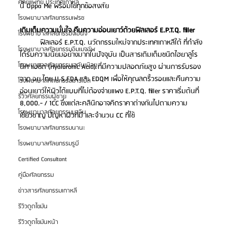
ศัลยแพทย์ ประเทศเกาหลี
นี้ Oppa Me พร้อมไขทุกข้อสงสัย
โรงพยาบาลศัลยกรรมเฟรช
เติมเต็มความมั่นใจ คืนความอ่อนเยาว์ด้วยฟิลเลอร์ E.P.T.Q. filler
โรงพยาบาลศัลยกรรมจีเอ็นจี
ฟิลเลอร์ E.P.T.Q. นวัตกรรมใหม่จากประเทศเกาหลีใต้ ที่กำลัง
โรงพยาบาลศัลยกรรมอิมเมจอัพ
ได้รับความนิยมอย่างมากในปัจจุบัน เป็นสารเติมเต็มชนิดไฮยาลูโร
โรงพยาบาลศัลยกรรมเจดับเบิลยู
นิค แอซิด (Hyaluronic Acid) ที่มีความปลอดภัยสูง ผ่านการรับรอง
จาก 
อย.ไทย
 U.S.FDA และ EDQM เพื่อให้คุณลดริ้วรอยและคืนความ
โรงพยาบาลศัลยกรรมมาร์เบิ้ล
อ่อนเยาว์ให้ผิวได้แบบที่ไม่ต้องจ่ายแพง E.P.T.Q. filler ราคาเริ่มต้นที่ 
รีวิวศัลยกรรมผู้ชาย
8,000.- / 1CC ซึ่งแต่ละคลินิกอาจคิดราคาต่างกันไปตามความ
โรงพยาบาลศัลยกรรมมาอิน
เชี่ยวชาญ ปัญหาผิวที่มี และจำนวน CC ที่ใช้ 
โรงพยาบาลศัลยกรรมนานะ
โรงพยาบาลศัลยกรรมรูบี
Certified Consultant
คู่มือศัลยกรรม
ข่าวสารศัลยกรรมเกาหลี
รีวิวดูดไขมัน
รีวิวดูดไขมันหน้า