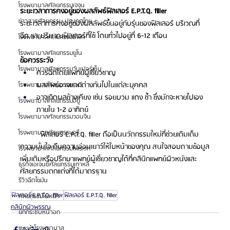
โรงพยาบาลศัลยกรรมเจจุน
ระยะเวลาการคงอยู่ของผลลัพธ์ฟิลเลอร์ E.P.T.Q. filler
ข่าวสารศัลยกรรม ประเทศไทย
ระยะเวลาการคงอยู่ของผลลัพธ์ขึ้นอยู่กับรุ่นของฟิลเลอร์ บริเวณที่
ฉีด และปริมาณฟิลเลอร์ที่ใช้ โดยทั่วไปอยู่ที่ 6-12 เดือน
โรงพยาบาลศัลยกรรมอีพิก
โรงพยาบาลศัลยกรรมยูโน
ข้อควรระวัง
โรงพยาบาลศัลยกรรมวันเปอร์เซ็น
ควรฉีดโดยแพทย์ผู้เชี่ยวชาญ
ผลลัพธ์อาจแตกต่างกันไปในแต่ละบุคคล
โรงพยาบาลศัลยกรรมเอบี
อาจเกิดผลข้างเคียง เช่น รอยบวม แดง ช้ำ ซึ่งมักจะหายไปเอง
โรงพยาบาลศัลยกรรมอียู
ภายใน 1-2 อาทิตย์
โรงพยาบาลศัลยกรรมวอนจิน
โรงพยาบาลศัลยกรรมอูรี
ฟิลเลอร์ E.P.T.Q. filler ถือเป็นนวัตกรรมใหม่ที่ช่วยเติมเต็ม
ความมั่นใจ คืนความอ่อนเยาว์ให้ใบหน้าของคุณ สนใจสอบถามข้อมูล
โรงพยาบาลศัลยกรรมไพรเวท
เพิ่มเติมหรือปรึกษาแพทย์ผู้เชี่ยวชาญได้ที่คลินิกแพทย์ผิวหนังและ
ธุรกิจเอเจนซี่ศัลยกรรมเกาหลี
ศัลยกรรมตกแต่งที่ได้มาตรฐาน
รีวิวฉีดไขมัน
ฟิลเลอร์
E.P.T.Q. filler
ฟิลเลอร์ E.P.T.Q. filler
ศัลยกรรมใบหน้า
คลินิกผิวพรรณ
ยกกระชับหน้าอก
แนะนำโรงพยาบาล