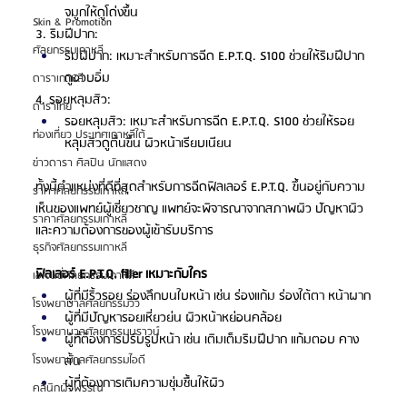
จมูกให้ดูโด่งขึ้น
Skin & Promotion
3. ริมฝีปาก:
ศัลยกรรมเกาหลี
ริมฝีปาก: เหมาะสำหรับการฉีด E.P.T.Q. S100 ช่วยให้ริมฝีปาก
ดูอวบอิ่ม
ดาราเกาหลี
4. รอยหลุมสิว:
ดาราไทย
รอยหลุมสิว: เหมาะสำหรับการฉีด E.P.T.Q. S100 ช่วยให้รอย
ท่องเที่ยว ประเทศเกาหลีใต้
หลุมสิวดูตื้นขึ้น ผิวหน้าเรียบเนียน
ข่าวดารา ศิลปิน นักแสดง
ทั้งนี้ตำแหน่งที่ดีที่สุดสำหรับการฉีดฟิลเลอร์ E.P.T.Q. ขึ้นอยู่กับความ
ราคาศัลยกรรมเกาหลี
เห็นของแพทย์ผู้เชี่ยวชาญ แพทย์จะพิจารณาจากสภาพผิว ปัญหาผิว 
ราคาศัลยกรรมเกาหลี
และความต้องการของผู้เข้ารับบริการ
ธุรกิจศัลยกรรมเกาหลี
ฟิลเลอร์ E.P.T.Q. filler เหมาะกับใคร
เอเจนซี่ศัลยกรรมเกาหลี
ผู้ที่มีริ้วรอย ร่องลึกบนใบหน้า เช่น ร่องแก้ม ร่องใต้ตา หน้าผาก
โรงพยาบาลศัลยกรรมวิว
ผู้ที่มีปัญหารอยเหี่ยวย่น ผิวหน้าหย่อนคล้อย
โรงพยาบาลศัลยกรรมบราวน์
ผู้ที่ต้องการปรับรูปหน้า เช่น เติมเต็มริมฝีปาก แก้มตอบ คาง
โรงพยาบาลศัลยกรรมไอดี
สั้น
ผู้ที่ต้องการเติมความชุ่มชื้นให้ผิว
คลินิกผิวพรรณ