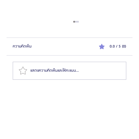
ความคิดเห็น
0.0 / 5 (0)
แสดงความคิดเห็นและให้คะแนน...
Kleam Clinic คลินิกผิวเกาหลี สัมผัสประสบการณ์ความ
งามพรีเมียมบนราคาที่ดีกว่า ล่ามภาษาไทยฟรี