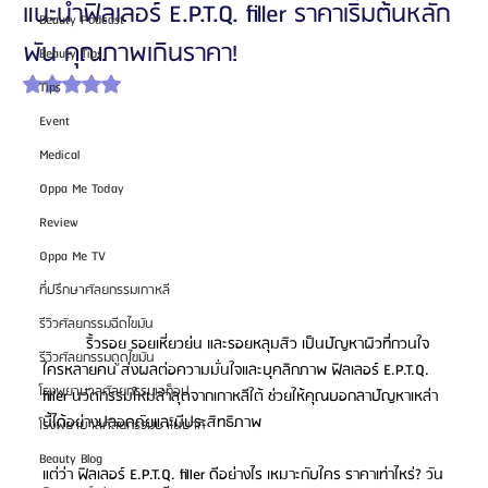
แนะนำฟิลเลอร์ E.P.T.Q. filler ราคาเริ่มต้นหลัก
Beauty Podcast
พัน คุณภาพเกินราคา!
Beauty Tips
ได้รับ NaN เต็ม 5 ดาว
Tips
Event
Medical
Oppa Me Today
Review
Oppa Me TV
ที่ปรึกษาศัลยกรรมเกาหลี
รีวิวศัลยกรรมฉีดไขมัน
ริ้วรอย รอยเหี่ยวย่น และรอยหลุมสิว เป็นปัญหาผิวที่กวนใจ
รีวิวศัลยกรรมดูดไขมัน
ใครหลายคน ส่งผลต่อความมั่นใจและบุคลิกภาพ ฟิลเลอร์ E.P.T.Q. 
โรงพยาบาลศัลยกรรมเอท็อป
filler นวัตกรรมใหม่ล่าสุดจากเกาหลีใต้ ช่วยให้คุณบอกลาปัญหาเหล่า
นี้ได้อย่างปลอดภัยและมีประสิทธิภาพ
โรงพยาบาลศัลยกรรมบาโนบากิ
Beauty Blog
แต่ว่า ฟิลเลอร์ E.P.T.Q. filler ดีอย่างไร เหมาะกับใคร ราคาเท่าไหร่? วัน