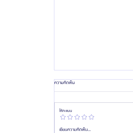
ความคิดเห็น
ให้คะแนน
รัฐบาลเกาหลียกให้ “ไทย” เป็นตลาด
เขียนความคิดเห็น…