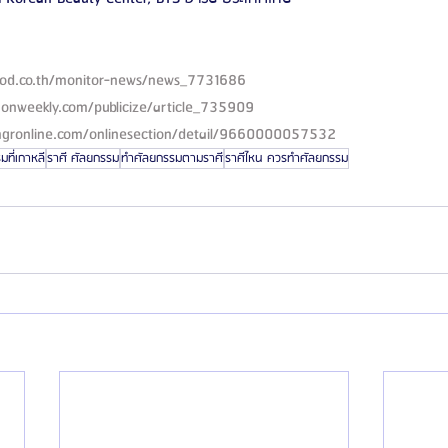
sod.co.th/monitor-news/news_7731686
honweekly.com/publicize/article_735909
mgronline.com/onlinesection/detail/9660000057532
ที่เกาหลี
ราศี ศัลยกรรม
ทำศัลยกรรมตามราศี
ราศีไหน ควรทำศัลยกรรม