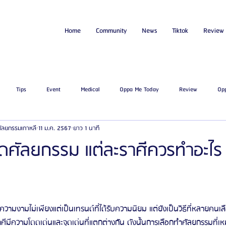
Home
Community
News
Tiktok
Review
Tips
Event
Medical
Oppa Me Today
Review
Op
่ศัลยกรรมเกาหลี
11 ม.ค. 2567
ยาว 1 นาที
ไขมัน
โรงพยาบาลศัลยกรรมเอท็อป
โรงพยาบาลศัลยกรรมบาโนบากิ
Be
ัดศัลยกรรม แต่ละราศีควรทำอะไร 
ัลยกรรมจีเอ็นจี
โรงพยาบาลศัลยกรรมอิมเมจอัพ
โรงพยาบาลศัลยกรรมเจดับเบ
ามงามไม่เพียงแต่เป็นเทรนด์ที่ได้รับความนิยม แต่ยังเป็นวิธีที่หลายคนเลือ
รรมมาอิน
โรงพยาบาลศัลยกรรมนานะ
โรงพยาบาลศัลยกรรมรูบี
Certif
าศีมีความโดดเด่นและจุดเด่นที่แตกต่างกัน ดังนั้นการเลือกทำศัลยกรรมที่