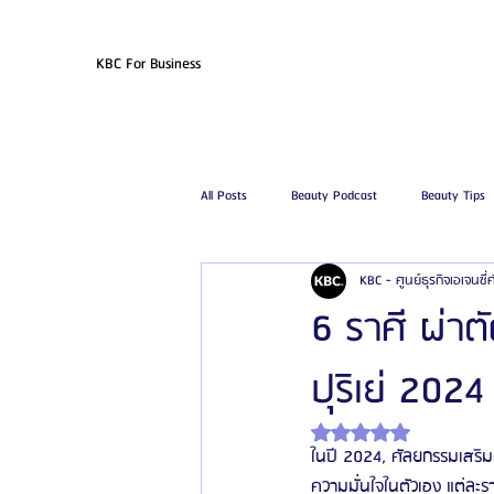
KBC For Business
All Posts
Beauty Podcast
Beauty Tips
KBC - ศูนย์ธุรกิจเอเจนซี
รีวิวศัลยกรรมฉีดไขมัน
รีวิวศัลยกรรมดูด
6 ราศี ผ่าต
ปุริเย่ 2024
โรงพยาบาลศัลยกรรมเฟรช
โรงพยาบาลศ
ได้รับ NaN เต็ม 5 ดาว
ในปี 2024, ศัลยกรรมเสริมคว
รีวิวศัลยกรรมผู้ชาย
โรงพยาบาลศัลยก
ความมั่นใจในตัวเอง แต่ละร