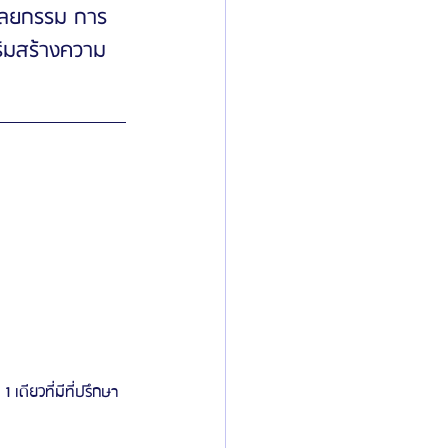
ศัลยกรรม การ
ริมสร้างความ
เดียวที่มีที่ปรึกษา