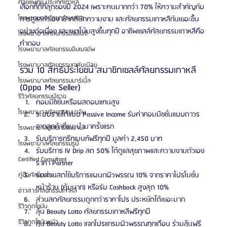
ศัลยแพทย์ ประเทศเกาหลี
เลือกที่ดีที่สุดของปี 2024 เพราะคนมากกว่า 70% ให้ความสำคัญกับ
โรงพยาบาลศัลยกรรมเฟรช
การดูแลตัวเอง เข้าคลินิกความงาม และศัลยกรรมเกาหลีกันเยอะขึ้น
อย่างต่อเนื่อง และแนวโน้มสูงขึ้นทุกปี อาชีพเซลล์ศัลยกรรมเกาหลีคือ
โรงพยาบาลศัลยกรรมจีเอ็นจี
คำตอบ
โรงพยาบาลศัลยกรรมอิมเมจอัพ
โรงพยาบาลศัลยกรรมเจดับเบิลยู
รวม 10 สิทธิประโยชน์ สมาชิกเซลล์ศัลยกรรมเกาหลี 
โรงพยาบาลศัลยกรรมมาร์เบิ้ล
(Oppa Me Seller)
รีวิวศัลยกรรมผู้ชาย
คอมมิชชั่นหรือผลตอบแทนสูง
โรงพยาบาลศัลยกรรมมาอิน
ระบบรายได้แบบ Passive Income รับค่าคอมมิชชั่นแบบถาวร
จากลูกค้าที่แนะนำมาครั้งแรก
โรงพยาบาลศัลยกรรมนานะ
รับบริการทรีทเมนท์ฟรีทุกปี มูลค่า 2,450 บาท
โรงพยาบาลศัลยกรรมรูบี
รับบริการ IV Drip ลด 50% ได้ดูแลสุขภาพและความงามตัวเอง
Certified Consultant
ราคา Partner
รับส่วนลดใช้บริการแผนกผิวพรรณ 10% จากราคาโปรโมชั่น
คู่มือศัลยกรรม
หน้าร้าน (คุ้มมาก) หรือรับ Cashback สูงสุด 10%
ข่าวสารศัลยกรรมเกาหลี
ส่วนลดศัลยกรรมถูกกว่าราคาโปร ประหยัดได้เยอะมาก
รีวิวดูดไขมัน
ลุ้น Beauty Lotto ศัลยกรรมเกาหลีฟรีทุกปี 
รีวิวดูดไขมันหน้า
ลุ้น Beauty Lotto แจกโปรแกรมผิวพรรณทุกเดือน ร่วมลุ้นฟรี