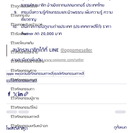
จากรหัสสมาชิก อ้างอิงจากผลลอตเตอรี่ ประเทศไทย
รีวิวดูดไขมันเหนียง
เทรนนิ่งความรู้ศัลยกรรมและผิวพรรณ เพิ่มความรู้ ความ
รีวิวยกกระชับ
เชี่ยวชาญ
รีวิวยกกระชับหน้าผาก
มีโอกาสการไปดูงานต่างประเทศ (ประเทศเกาหลีใต้) ราคา 
Partner ลด 20,000 บาท
รีวิวร้อยไหม
รีวิวลดโหนกแก้ม
สมัครสมาชิกได้ที่ LINE 
@oppameseller
รีวิวศัลยกรรมกราม
รายละเอียดเพิ่มเติม 
www.oppame.com/seller
รีวิวศัลยกรรมขากรรไกร
รีวิวศัลยกรรมคาง
oppa me
เอเจนซี่ศัลยกรรมเกาหลี
เซลล์ศัลยกรรมเกาหลี
รีวิวศัลยกรรมจมูก
ธุรกิจศัลยกรรมเกาหลี
รีวิวศัลยกรรมตา
รีวิวศัลยกรรมผู้ชาย
รีวิวศัลยกรรมวีไลน์
รีวิวศัลยกรรมเกาหลี
รีวิวศัลยกรรมเสริมหน้าอก
โพสต์ล่าสุด
ดูทั้งหมด