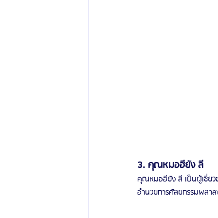
3. คุณหมอฮียัง ลี
คุณหมอฮียัง ลี เป็นผู้เช
อำนวยการศัลยกรรมพลาสติกท