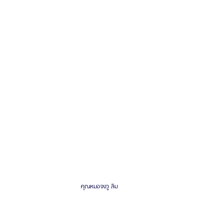
คุณหมอจงวู ลิม