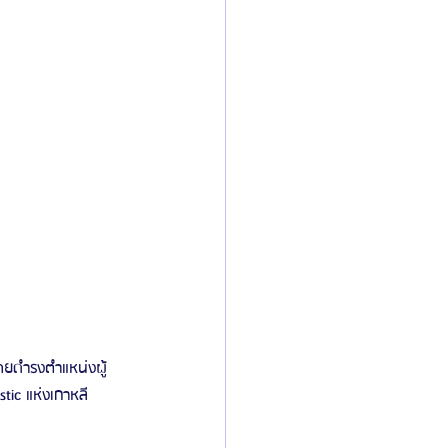
คยดำรงตำแหน่งผู้
ic แห่งเกาหลี