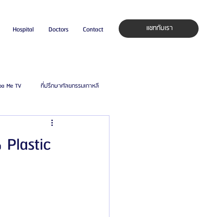
แชทกับเรา
Hospital
Doctors
Contact
pa Me TV
ที่ปรึกษาศัลยกรรมเกาหลี
auty Blog
ศัลยแพทย์ ประเทศเกาหลี
Plastic
ิลยู
โรงพยาบาลศัลยกรรมมาร์เบิ้ล
ied Consultant
คู่มือศัลยกรรม