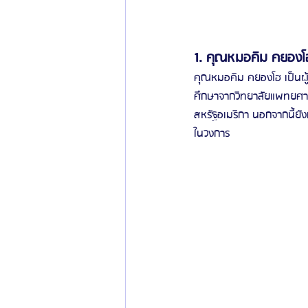
1. คุณหมอคิม คยองโ
คุณหมอคิม คยองโฮ เป็นผู้
ศึกษาจากวิทยาลัยแพทยศาส
สหรัฐอเมริกา นอกจากนี้ยั
ในวงการ