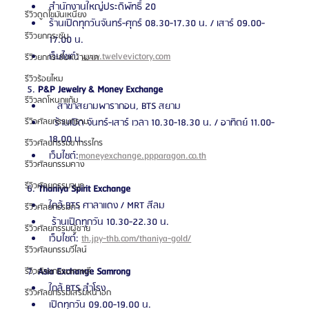
สำนักงานใหญ่ประดิพัทธิ์ 20
รีวิวดูดไขมันเหนียง
ร้านเปิดทุกวันจันทร์-ศุกร์ 08.30-17.30 น. / เสาร์ 09.00-
รีวิวยกกระชับ
17.00 น.
เว็บไซต์: 
www.twelvevictory.com
รีวิวยกกระชับหน้าผาก
รีวิวร้อยไหม
5. 
P&P Jewelry & Money Exchange
รีวิวลดโหนกแก้ม
   สาขาสยามพารากอน, BTS สยาม
รีวิวศัลยกรรมกราม
  ร้านเปิด จันทร์-เสาร์ เวลา 10.30-18.30 น. / อาทิตย์ 11.00-
18.00 น.
รีวิวศัลยกรรมขากรรไกร
เว็บไซต์:
moneyexchange.ppparagon.co.th
รีวิวศัลยกรรมคาง
รีวิวศัลยกรรมจมูก
6. 
Thaniya Spirit Exchange
ใกล้ BTS ศาลาแดง / MRT สีลม
รีวิวศัลยกรรมตา
 ร้านเปิดทุกวัน 10.30-22.30 น.
รีวิวศัลยกรรมผู้ชาย
เว็บไซต์: 
th.jpy-thb.com/thaniya-gold/
รีวิวศัลยกรรมวีไลน์
7. 
Asia Exchange Samrong
รีวิวศัลยกรรมเกาหลี
ใกล้ BTS สำโรง
รีวิวศัลยกรรมเสริมหน้าอก
เปิดทุกวัน 09.00-19.00 น.