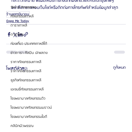
ที่สะดวกสบาย พร้อมให้บริการทั้งนักท่องเที่ยวและคนในกรุงเทพฯ 
Skin & Promotion
อย่าลืมตรวจสอบเว็บไซต์หรือติดต่อทางโทรศัพท์สำหรับข้อมูลล่าสุด 
ร้านแลกเงินวอน
ศัลยกรรมเกาหลี
Oppa Me Today
ดาราเกาหลี
ดาราไทย
ท่องเที่ยว ประเทศเกาหลีใต้
ข่าวดารา ศิลปิน นักแสดง
ราคาศัลยกรรมเกาหลี
โพสต์ล่าสุด
ดูทั้งหมด
ราคาศัลยกรรมเกาหลี
ธุรกิจศัลยกรรมเกาหลี
เอเจนซี่ศัลยกรรมเกาหลี
โรงพยาบาลศัลยกรรมวิว
โรงพยาบาลศัลยกรรมบราวน์
โรงพยาบาลศัลยกรรมไอดี
คลินิกผิวพรรณ