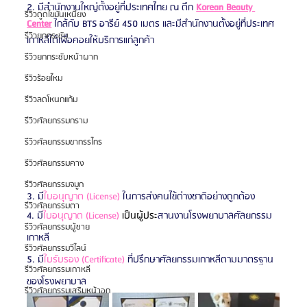
2. มีสำนักงานใหญ่ตั้งอยู่ที่ประเทศไทย ณ ตึก 
Korean Beauty 
รีวิวดูดไขมันเหนียง
Center
 ใกล้กับ BTS อารีย์ 450 เมตร และมีสำนักงานตั้งอยู่ที่ประเทศ
รีวิวยกกระชับ
เกาหลีใต้เพื่อคอยให้บริการแก่ลูกค้า
รีวิวยกกระชับหน้าผาก
รีวิวร้อยไหม
รีวิวลดโหนกแก้ม
รีวิวศัลยกรรมกราม
รีวิวศัลยกรรมขากรรไกร
รีวิวศัลยกรรมคาง
รีวิวศัลยกรรมจมูก
3. มี
ใบอนุญาต (License)
 ในการส่งคนไข้ต่างชาติอย่างถูกต้อง
รีวิวศัลยกรรมตา
4. มี
ใบอนุญาต (License) 
เป็นผู้ประ
สานงานโรงพยาบาลศัลยกรรม
รีวิวศัลยกรรมผู้ชาย
เกาหลี
รีวิวศัลยกรรมวีไลน์
5. มี
ใบรับรอง (Certificate)
 ที่ปรึกษาศัลยกรรมเกาหลีตามมาตรฐาน
รีวิวศัลยกรรมเกาหลี
ของโรงพยาบาล
รีวิวศัลยกรรมเสริมหน้าอก