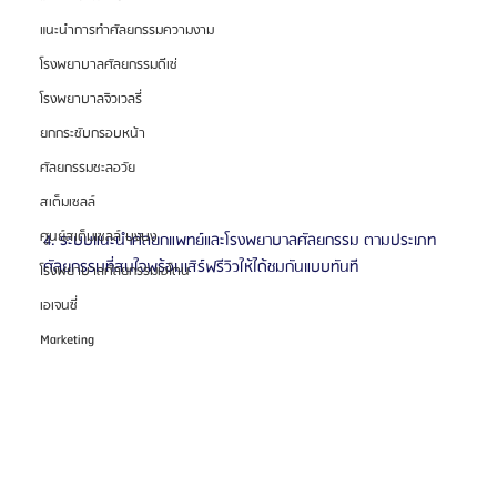
แนะนำการทำศัลยกรรมความงาม
โรงพยาบาลศัลยกรรมดีเซ่
โรงพยาบาลจิวเวลรี่
ยกกระชับกรอบหน้า
ศัลยกรรมชะลอวัย
สเต็มเซลล์
ศูนย์สเต็มเซลล์ บงบง
4. ระบบแนะนำศัลยกแพทย์และโรงพยาบาลศัลยกรรม ตามประเภท
ศัลยกรรมที่สนใจพร้อมเสิร์ฟรีวิวให้ได้ชมกันแบบทันที
โรงพยาบาลศัลยกรรมเอโตน
เอเจนซี่
Marketing