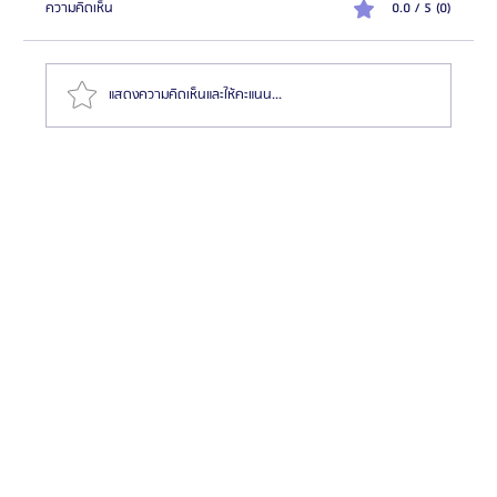
ความคิดเห็น
0.0 / 5 (0)
แสดงความคิดเห็นและให้คะแนน...
แนะนำเว็บไซต์ SCH ศูนย์รวมข้อมูลและรีวิวศัลยกรรม
ผ่าตัดเพิ่มส่วนสูงที่นิยมมากที่สุดในประเทศไทย