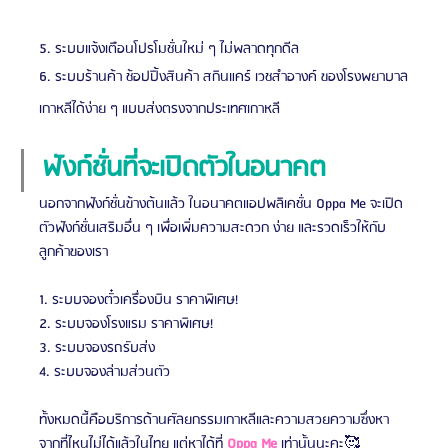
5. ระบบแจ้งเตือนโปรโมชั่นใหม่ ๆ ไม่พลาดทุกดีล
6. ระบบร้านค้า ช้อปปิ้งสินค้า สกินแคร์ เวชสำอางค์ ของโรงพยาบาล
เกาหลีได้ง่าย ๆ แบบส่งตรงจากประเทศเกาหลี
ฟังก์ชั่นที่จะเปิดตัวในอนาคต
นอกจากฟังก์ชั่นข้างต้นแล้ว ในอนาคตแอปพลิเคชั่น Oppa Me จะเปิด
ตัวฟังก์ชั่นเสริมอื่น ๆ เพื่อเพิ่มความสะดวก ง่าย และรวดเร็วให้กับ
ลูกค้าของเรา
1. ระบบจองตั๋วเครื่องบิน ราคาพิเศษ!
2. ระบบจองโรงแรม ราคาพิเศษ!
3. ระบบจองรถรับส่ง
4. ระบบจองล่ามส่วนตัว
ทั้งหมดนี้คือบริการด้านศัลยกรรมเกาหลีและความสวยความซึ่งหา
จากที่ไหนไม่ได้แล้วในไทย แต่หาได้ที่ 
Oppa Me
 เท่านั้นนะคะ🥰