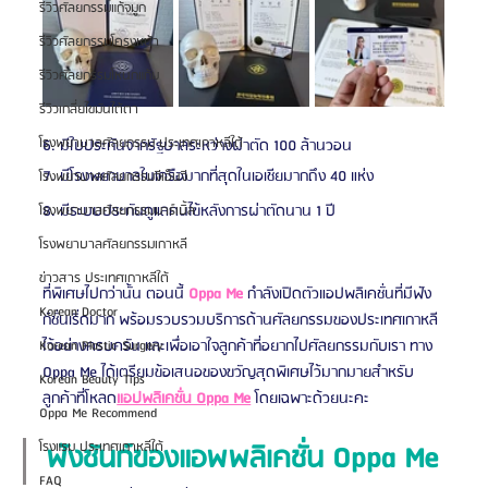
รีวิวศัลยกรรมแก้จมูก
รีวิวศัลยกรรมโครงหน้า
รีวิวศัลยกรรมโหนกแก้ม
รีวิวเกลี่ยไขมันใต้ตา
โรงพยาบาลศัลยกรรม ประเทศเกาหลีใต้
6. มีใบประกันจากรัฐบาลระหว่างผ่าตัด 100 ล้านวอน
7. มีโรงพยาบาลในเครือมากที่สุดในเอเชียมากถึง 40 แห่ง
โรงพยาบาลศัลยกรรมจีเอ็นจี
8. มีระบบประกันดูแลคนไข้หลังการผ่าตัดนาน 1 ปี
โรงพยาบาลศัลยกรรมมาร์เบิ้ล
โรงพยาบาลศัลยกรรมเกาหลี
ข่าวสาร ประเทศเกาหลีใต้
ที่พิเศษไปกว่านั้น ตอนนี้ 
Oppa Me
 กำลังเปิดตัวแอปพลิเคชั่นที่มีฟัง
Korean Doctor
ก์ชั่นเริ่ดมาก พร้อมรวบรวมบริการด้านศัลยกรรมของประเทศเกาหลี
ไว้อย่างครบครัน และเพื่อเอาใจลูกค้าที่อยากไปศัลยกรรมกับเรา ทาง 
Korean Plastic Surgery
Oppa Me ได้เตรียมข้อเสนอของขวัญสุดพิเศษไว้มากมายสำหรับ
Korean Beauty Tips
ลูกค้าที่โหลด
แอปพลิเคชั่น Oppa Me
 โดยเฉพาะด้วยนะคะ
Oppa Me Recommend
ฟังชันก์ของแอพพลิเคชั่น Oppa Me
โรงแรม ประเทศเกาหลีใต้
FAQ