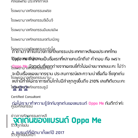
ศัลยแพทย์ ประเทศเกาหลี
โรงพยาบาลศัลยกรรมเฟรช
โรงพยาบาลศัลยกรรมจีเอ็นจี
โรงพยาบาลศัลยกรรมอิมเมจอัพ
โรงพยาบาลศัลยกรรมเจดับเบิลยู
โรงพยาบาลศัลยกรรมมาร์เบิ้ล
ถ้าถามว่าทำไมในวงการศัลยกรรมประเทศเกาหลีของประเทศไทย 
รีวิวศัลยกรรมผู้ชาย
Oppa Me ถึงกลายเป็นชื่อแรกที่หลายคนนึกถึง? คำตอบ คือ เพราะ 
Oppa Me
มีจุดเด่นที่แตกต่างจากเอเจนซี่ทั่วไปอย่างมากเลยนะคะ ไม่ว่า
โรงพยาบาลศัลยกรรมมาอิน
จะเป็นเรื่องของมาตรฐาน ประสบการณ์และความน่าเชื่อถือ ซึ่งจุดเด่น
โรงพยาบาลศัลยกรรมนานะ
เหล่านี้ทำให้อัตราการเติบโตในปีล่าสุดสูงขึ้นถึง 210% เลยทีเดียวนะคะ
โรงพยาบาลศัลยกรรมรูบี
🏆🏆🏆 
Certified Consultant
ต่อไปเรามาทำความรู้จักกับจุดเด่นของแบรนด์ 
Oppa Me 
กันดีกว่าค่ะ
คู่มือศัลยกรรม
ข่าวสารศัลยกรรมเกาหลี
จุดเด่นของแบรนด์ Oppa Me
รีวิวดูดไขมัน
1. แบรนด์ที่เปิดมาตั้งแต่ปี 2017
รีวิวดูดไขมันหน้า