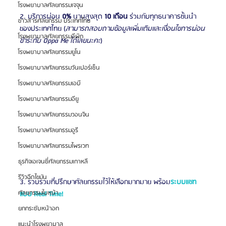
โรงพยาบาลศัลยกรรมเจจุน
2. บริการผ่อน 
0%
 นานสูงสุด 
10 เดือน
 ร่วมกับทุกธนาคารชั้นนำ
ข่าวสารศัลยกรรม ประเทศไทย
ของประเทศไทย (
สามารถสอบถามข้อมูลเพิ่มเติมและเงื่อนไขการผ่อน
โรงพยาบาลศัลยกรรมอีพิก
ชำระกับ Oppa Me ได้เลยนะคะ
)
โรงพยาบาลศัลยกรรมยูโน
โรงพยาบาลศัลยกรรมวันเปอร์เซ็น
โรงพยาบาลศัลยกรรมเอบี
โรงพยาบาลศัลยกรรมอียู
โรงพยาบาลศัลยกรรมวอนจิน
โรงพยาบาลศัลยกรรมอูรี
โรงพยาบาลศัลยกรรมไพรเวท
ธุรกิจเอเจนซี่ศัลยกรรมเกาหลี
รีวิวฉีดไขมัน
3. รวบรวมที่ปรึกษาศัลยกรรมไว้ให้เลือกมากมาย พร้อม
ระบบแชท
ศัลยกรรมใบหน้า
แบบ Real Time!
ยกกระชับหน้าอก
แนะนำโรงพยาบาล