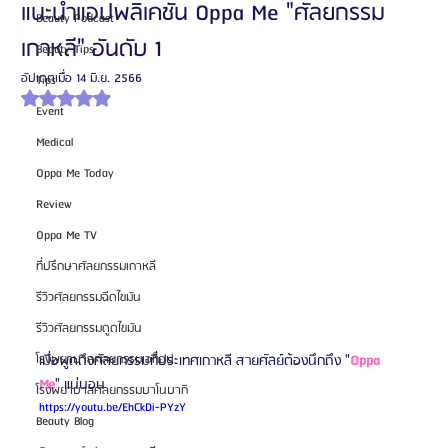
แนะนำแอปพลิเคชัน Oppa Me "ศัลยกรรม
Beauty Podcast
เกาหลี" อันดับ 1
Beauty Tips
อัปเดตเมื่อ
14 มิ.ย. 2566
Tips
ได้รับ NaN เต็ม 5 ดาว
Event
Medical
Oppa Me Today
Review
Oppa Me TV
ที่ปรึกษาศัลยกรรมเกาหลี
รีวิวศัลยกรรมฉีดไขมัน
รีวิวศัลยกรรมดูดไขมัน
เมื่อพูดถึงศัลยกรรมที่ประเทศเกาหลี สายศัลย์ต้องนึกถึง "
Oppa 
โรงพยาบาลศัลยกรรมเอท็อป
Me
" แน่นอน
โรงพยาบาลศัลยกรรมบาโนบากิ
https://youtu.be/EhCkDi-PYzY
Beauty Blog