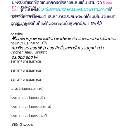
1. ฟังชันก์แรกที่โดดเด่นที่สุดเอาใจสายสะสมแต้ม เรามีแจก 
Oppa 
Skin & Promotion
Coin
 ทุกวัน! เพื่อใช้
แลกโปรแกรมศัลยกรรมและผิวพรรณเกาหลี
ได้
ฟรี!! ไม่มีเวลาใช้พอยต์ และสามารถสะสมพอยต์ได้แบบไม่มีวันหมด
ศัลยกรรมเกาหลี
อายุ!! แถมยิ่งเก็บก็ยิ่งได้พอยต์เพิ่มขึ้นสูงสุดปีละ 4.5% 🤑
ดาราเกาหลี
ดาราไทย
🎁ของขวัญเฉพาะช่วงเปิดตัวแอปพลิเคชั่น รับพอยต์ทันทีเมื่อสมัคร
ท่องเที่ยว ประเทศเกาหลีใต้
สมาชิก 25,000 ₩ (1,000 สิทธิ์แรกเท่านั้น) รวมมูลค่ากว่า 
ข่าวดารา ศิลปิน นักแสดง
25,000,000 ₩
ราคาศัลยกรรมเกาหลี
ราคาศัลยกรรมเกาหลี
ธุรกิจศัลยกรรมเกาหลี
เอเจนซี่ศัลยกรรมเกาหลี
โรงพยาบาลศัลยกรรมวิว
โรงพยาบาลศัลยกรรมบราวน์
โรงพยาบาลศัลยกรรมไอดี
คลินิกผิวพรรณ