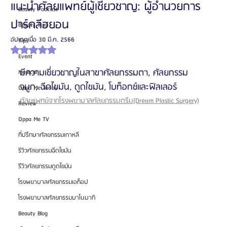
แนะนำศัลยแพทย์ผู้เชี่ยวชาญ: ผู้อำนวยการ
Beauty Podcast
ปาร์คลีฮยอน
Beauty Tips
อัปเดตเมื่อ
30 มี.ค. 2566
Tips
ได้รับ NaN เต็ม 5 ดาว
Event
มีความเชี่ยวชาญในสาขาศัลยกรรมตา, ศัลยกรรม
Medical
จมูก, ฉีดไขมัน, ดูดไขมัน, โบท็อกซ์และฟิลเลอร์
Oppa Me Today
ศัลยแพทย์จากโรงพยาบาลศัลยกรรมดรีม(Dream Plastic Surgery)
Review
Oppa Me TV
ที่ปรึกษาศัลยกรรมเกาหลี
รีวิวศัลยกรรมฉีดไขมัน
รีวิวศัลยกรรมดูดไขมัน
โรงพยาบาลศัลยกรรมเอท็อป
โรงพยาบาลศัลยกรรมบาโนบากิ
Beauty Blog