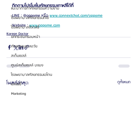
ติดตามโปรโมชั่นศัลยกรรมเกาหลีได้ที่
แนะนำการทำศัลยกรรมความงาม
LINE : @oppame หรือ 
www.connextchat.com/oppame
โรงพยาบาลศัลยกรรมดีเซ่
Website : 
www.oppame.com
โรงพยาบาลจิวเวลรี่
Korean Doctor
ยกกระชับกรอบหน้า
ศัลยกรรมชะลอวัย
สเต็มเซลล์
ศูนย์สเต็มเซลล์ บงบง
โรงพยาบาลศัลยกรรมเอโตน
โพสต์ล่าสุด
ดูทั้งหมด
เอเจนซี่
Marketing