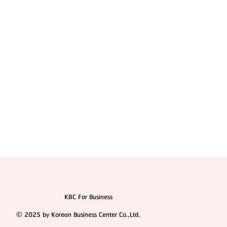
แนะนำศัลยแพทย์ : ดร. คิม ฮโยฮอน (Dr. Kim
Hyoheon)
KBC For Business
© 2025 by Korean Business Center Co.,Ltd.