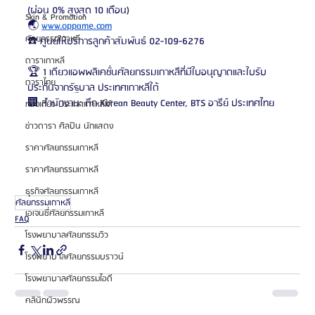
(ผ่อน 0% สูงสุด 10 เดือน)
Skin & Promotion
🌏 
www.oppame.com
ศัลยกรรมเกาหลี
☎️ ศูนย์ให้บริการลูกค้าสัมพันธ์ 02-109-6276
ดาราเกาหลี
🏆 1 เดียวแอพพลิเคชั่นศัลยกรรมเกาหลีที่มีใบอนุญาตและใบรับ
ดาราไทย
ประกันจากรัฐบาล ประเทศเกาหลีใต้
🏢 สำนักงาน: ตึก Korean Beauty Center, BTS อารีย์ ประเทศไทย
ท่องเที่ยว ประเทศเกาหลีใต้
ข่าวดารา ศิลปิน นักแสดง
ราคาศัลยกรรมเกาหลี
ราคาศัลยกรรมเกาหลี
ธุรกิจศัลยกรรมเกาหลี
ศัลยกรรมเกาหลี
เอเจนซี่ศัลยกรรมเกาหลี
FAQ
โรงพยาบาลศัลยกรรมวิว
โรงพยาบาลศัลยกรรมบราวน์
โรงพยาบาลศัลยกรรมไอดี
คลินิกผิวพรรณ