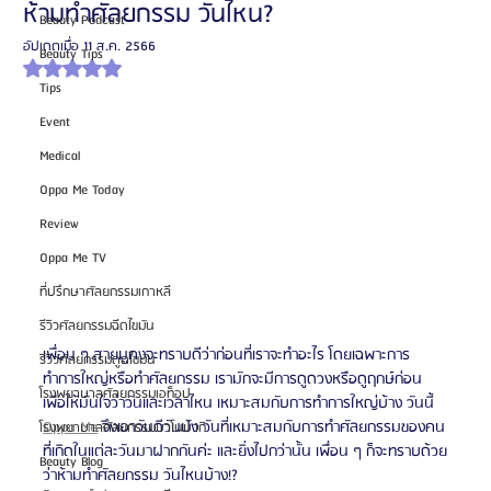
ห้ามทำศัลยกรรม วันไหน?
Beauty Podcast
อัปเดตเมื่อ
11 ส.ค. 2566
Beauty Tips
ได้รับ NaN เต็ม 5 ดาว
Tips
Event
Medical
Oppa Me Today
Review
Oppa Me TV
ที่ปรึกษาศัลยกรรมเกาหลี
รีวิวศัลยกรรมฉีดไขมัน
เพื่อน ๆ สายมูคงจะทราบดีว่าก่อนที่เราจะทำอะไร โดยเฉพาะการ
รีวิวศัลยกรรมดูดไขมัน
ทำการใหญ่หรือทำศัลยกรรม เรามักจะมีการดูดวงหรือดูฤกษ์ก่อน 
โรงพยาบาลศัลยกรรมเอท็อป
เพื่อให้มั่นใจว่าวันและเวลาไหน เหมาะสมกับการทำการใหญ่บ้าง วันนี้ 
Oppa Me
 จึงเอาวันดีวันปัง วันที่เหมาะสมกับการทำศัลยกรรมของคน
โรงพยาบาลศัลยกรรมบาโนบากิ
ที่เกิดในแต่ละวันมาฝากกันค่ะ และยิ่งไปกว่านั้น เพื่อน ๆ ก็จะทราบด้วย
Beauty Blog
ว่าห้ามทำศัลยกรรม วันไหนบ้าง!?