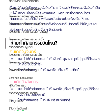
ศัลยแพทย์ ประเทศเกาหลี
เรื่อง 
“ห้ามทำศัลยกรรมวันไหน”
 และ 
“ควรทำศัลยกรรมวันไหน”
 เป็น
โรงพยาบาลศัลยกรรมเฟรช
หนึ่งในความเชื่อของใครหลายคนค่ะ เพราะเราเชื่อว่าหากมีการ
โรงพยาบาลศัลยกรรมจีเอ็นจี
ศัลยกรรมในวันที่ดีแล้ว พลังของวันนั้นจะช่วยส่งเสริมให้การ
ศัลยกรรมมีความราบรื่น ผลลัพธ์ออกมาดี ปลอดภัยไร้ปัญหา และ
โรงพยาบาลศัลยกรรมอิมเมจอัพ
ยังช่วยเสริมดวงในด้านอื่น ๆ อีกด้วยค่ะ
โรงพยาบาลศัลยกรรมเจดับเบิลยู
โรงพยาบาลศัลยกรรมมาร์เบิ้ล
ห้ามทำศัลยกรรมวันไหน?
รีวิวศัลยกรรมผู้ชาย
คนเกิดวันจันทร์
โรงพยาบาลศัลยกรรมมาอิน
แนะนำให้ทำศัลยกรรมในวันจันทร์ พุธ และศุกร์ (ฤกษ์ที่ดีรองลง
โรงพยาบาลศัลยกรรมนานะ
มา คือ วันอังคาร)
ห้ามทำศัลยกรรมในวันพฤหัสบดีและวันอาทิตย์
โรงพยาบาลศัลยกรรมรูบี
Certified Consultant
คนเกิดวันอังคาร
คู่มือศัลยกรรม
แนะนำให้ทำศัลยกรรมในวันพฤหัสบดีและวันศุกร์ (ฤกษ์ที่ดีรอง
ข่าวสารศัลยกรรมเกาหลี
ลงมา คือ วันอังคาร)
ห้ามทำศัลยกรรมในวันจันทร์และวันเสาร์
รีวิวดูดไขมัน
รีวิวดูดไขมันหน้า