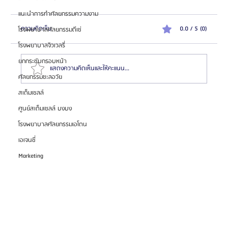
แนะนำการทำศัลยกรรมความงาม
ความคิดเห็น
0.0 / 5 (0)
โรงพยาบาลศัลยกรรมดีเซ่
โรงพยาบาลจิวเวลรี่
ยกกระชับกรอบหน้า
แสดงความคิดเห็นและให้คะแนน...
ศัลยกรรมชะลอวัย
สเต็มเซลล์
รีวิวต้องทำตาสองชั้นที่บาโนบากิ (Banobagi) สวยเป๊ะทุก
ศูนย์สเต็มเซลล์ บงบง
มุมแน่นอน!
โรงพยาบาลศัลยกรรมเอโตน
เอเจนซี่
Marketing