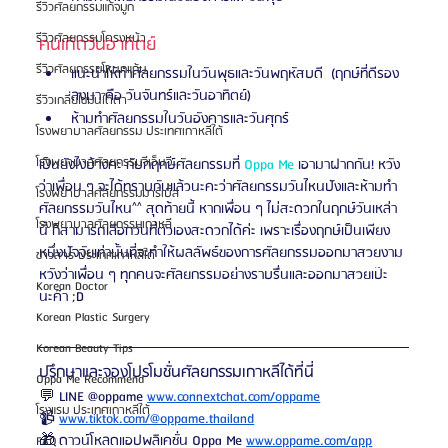
รีวิวศัลยกรรมแก้จมูก
รีวิวศัลยกรรมโครงหน้า
คนเกิดวันอาทิตย์
รีวิวศัลยกรรมโหนกแก้ม
แนะนำให้ทำศัลยกรรมในวันพุธและวันพฤหัสบดี  (ฤกษ์ที่ดีรอง
ลงมา คือ วันจันทร์และวันอาทิตย์)
รีวิวเกลี่ยไขมันใต้ตา
ห้ามทำศัลยกรรมในวันอังคารและวันศุกร์ 
โรงพยาบาลศัลยกรรม ประเทศเกาหลีใต้
โรงพยาบาลศัลยกรรมจีเอ็นจี
เป็นยังไงบ้างคะ กับกฤกษ์ศัลยกรรมที่ 
Oppa Me 
เอามาฝากกัน! หวัง
ว่าเพื่อน ๆ จะได้ทราบกันแล้วนะคะว่าศัลยกรรมวันไหนปังและห้ามทำ
โรงพยาบาลศัลยกรรมมาร์เบิ้ล
ศัลยกรรมวันไหน^^ สุดท้ายนี้ หากเพื่อน ๆ ไม่สะดวกในฤกษ์วันเหล่า
โรงพยาบาลศัลยกรรมเกาหลี
นี้ ก็สามารถเลือกวันที่ตัวเองสะดวกได้ค่ะ เพราะเรื่องฤกษ์เป็นเพียง
หนึ่งปัจจัยเท่านั้นที่จะทำให้ผลลัพธ์ของการศัลยกรรมออกมาสวยงาม 
ข่าวสาร ประเทศเกาหลีใต้
หวังว่าเพื่อน ๆ ทุกคนจะศัลยกรรมอย่างราบรื่นและออกมาสวยเป๊ะ
Korean Doctor
นะค๊า ;D
Korean Plastic Surgery
Korean Beauty Tips
ปรึกษาและจองโปรโมชั่นศัลยกรรมเกาหลีได้ที่นี่
Oppa Me Recommend
💬 LINE @oppame 
www.connextchat.com/oppame
โรงแรม ประเทศเกาหลีใต้
📹 
www.tiktok.com/@oppame.thailand
🎁 ดาวน์โหลดแอปพลิเคชั่น Oppa Me 
www.oppame.com/app
FAQ