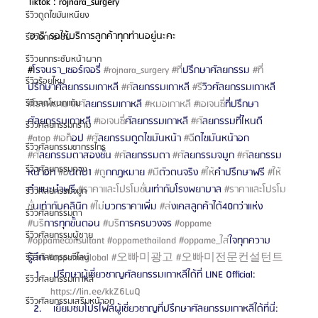
Tiktok : rojnara_surgery
รีวิวดูดไขมันเหนียง
‘ฮาริ’ รอให้บริการลูกค้าทุกท่านอยู่นะคะ
รีวิวยกกระชับ
รีวิวยกกระชับหน้าผาก
#
โรจนรา_เซอร์เจอรี่ 
#rojnara_surgery
#ท
ี่ปรึกษาศัลยกรรม 
#ท
รีวิวร้อยไหม
ปรึกษาศัลยกรรมเกาหลี 
#ศ
ัลยกรรมเกาหลี 
#ร
ีวิวศัลยกรรมเกาหลี 
รีวิวลดโหนกแก้ม
#โรงพยาบาลศ
ัลยกรรมเกาหลี 
#หมอเกาหล
ี 
#เอเจนซ
ี่ที่ปรึกษา
ศัลยกรรมเกาหลี 
#เอเจนซ
ี่ศัลยกรรมเกาหลี 
#ศ
ัลยกรรมที่ไหนดี 
รีวิวศัลยกรรมกราม
#atop
#เอท
็อป 
#ศ
ัลยกรรมดูดไขมันหน้า 
#ฉ
ีดไขมันหน้าอก 
รีวิวศัลยกรรมขากรรไกร
#ศ
ัลยกรรมตาสองชั้น 
#ศ
ัลยกรรมตา 
#ศ
ัลยกรรมจมูก 
#ศ
ัลยกรรม
รีวิวศัลยกรรมคาง
หน้าอก 
#อ
ันดับ1 
#ถ
ูกกฎหมาย 
#ม
ีตัวตนจริง 
#ให
้คำปรึกษาฟรี 
#ให
คำแนะนำฟรี 
#ราคาและโปรโมช
ั่นเท่ากับโรงพยาบาล 
#ราคาและโปรโม
รีวิวศัลยกรรมจมูก
ช
ั่นเท่ากับคลินิก 
#ไม
่บวกราคาเพิ่ม 
#ส
่งเคสลูกค้าได้40กว่าแห่ง 
รีวิวศัลยกรรมตา
#บร
ิการทุกขั้นตอน 
#บร
ิการครบวงจร 
#oppame
รีวิวศัลยกรรมผู้ชาย
#oppameconsultant
#oppamethailand
#oppame_ใส
่ใจทุกความ
รู้สึก 
#oppameglobal
#오빠미광고
#오빠미전문컨설턴트
รีวิวศัลยกรรมวีไลน์
 ปรึกษาผู้เชี่ยวชาญศัลยกรรมเกาหลีได้ที่ LINE Official: 
รีวิวศัลยกรรมเกาหลี
https://lin.ee/kkZ6LuQ 
รีวิวศัลยกรรมเสริมหน้าอก
 เยี่ยมชมโปรไฟล์ผู้เชี่ยวชาญที่ปรึกษาศัลยกรรมเกาหลีได้ที่นี่: 