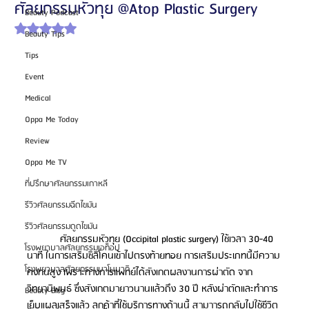
ศัลยกรรมหัวทุย @Atop Plastic Surgery
Beauty Podcast
ได้รับ NaN เต็ม 5 ดาว
Beauty Tips
Tips
Event
Medical
Oppa Me Today
Review
Oppa Me TV
ที่ปรึกษาศัลยกรรมเกาหลี
รีวิวศัลยกรรมฉีดไขมัน
รีวิวศัลยกรรมดูดไขมัน
            ศัลยกรรมหัวทุย (Occipital plastic surgery) ใช้เวลา 30-40 
โรงพยาบาลศัลยกรรมเอท็อป
นาที ในการเสริมซิลิโคนเข้าไปตรงท้ายทอย การเสริมประเภทนี้มีความ
โรงพยาบาลศัลยกรรมบาโนบากิ
คงทนสูง เพราะทางการแพทย์ได้สังเกตผลงานการผ่าตัด จาก
วิทยานิพนธ์ ซึ่งสังเกตมายาวนานแล้วถึง 30 ปี หลังผ่าตัดและทำการ
Beauty Blog
เย็บแผลเสร็จแล้ว ลูกค้าที่ใช้บริการทางด้านนี้ สามาารถกลับไปใช้ชีวิต