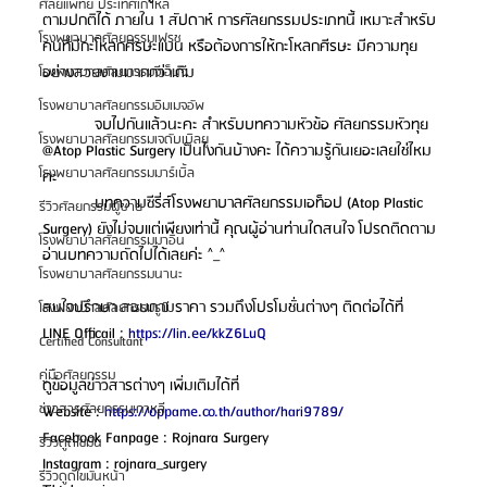
ศัลยแพทย์ ประเทศเกาหลี
ตามปกติได้ ภายใน 1 สัปดาห์ การศัลยกรรมประเภทนี้ เหมาะสำหรับ
โรงพยาบาลศัลยกรรมเฟรช
คนที่มีกะโหลกศีรษะแบน หรือต้องการให้กะโหลกศีรษะ มีความทุย
อย่างสวยงามมากกว่าเดิม
โรงพยาบาลศัลยกรรมจีเอ็นจี
โรงพยาบาลศัลยกรรมอิมเมจอัพ
            จบไปกันแล้วนะคะ สำหรับบทความหัวข้อ ศัลยกรรมหัวทุย 
โรงพยาบาลศัลยกรรมเจดับเบิลยู
@Atop Plastic Surgery เป็นไงกันบ้างคะ ได้ความรู้กันเยอะเลยใช่ไหม
โรงพยาบาลศัลยกรรมมาร์เบิ้ล
คะ
            บทความซีรี่ส์โรงพยาบาลศัลยกรรมเอท็อป (Atop Plastic 
รีวิวศัลยกรรมผู้ชาย
Surgery) ยังไม่จบแต่เพียงเท่านี้ คุณผู้อ่านท่านใดสนใจ โปรดติดตาม
โรงพยาบาลศัลยกรรมมาอิน
อ่านบทความถัดไปได้เลยค่ะ ^_^
โรงพยาบาลศัลยกรรมนานะ
สนใจปรึกษา สอบถามราคา รวมถึงโปรโมชั่นต่างๆ ติดต่อได้ที่
โรงพยาบาลศัลยกรรมรูบี
LINE Officail : 
https://lin.ee/kkZ6LuQ
Certified Consultant
คู่มือศัลยกรรม
ดูข้อมูลข่าวสารต่างๆ เพิ่มเติมได้ที่
ข่าวสารศัลยกรรมเกาหลี
Website : 
https://oppame.co.th/author/hari9789/
Facebook Fanpage : Rojnara Surgery
รีวิวดูดไขมัน
Instagram : rojnara_surgery
รีวิวดูดไขมันหน้า