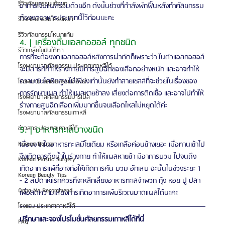
รีวิวศัลยกรรมแก้จมูก
อาการเจ็บแผลร่วมด้วยอีก ดังนั้นช่วงที่กำลังพักฟื้นหลังทำศัลยกรรม
ต้องงดอาหารประเภทนี้ไว้ก่อนนะคะ
รีวิวศัลยกรรมโครงหน้า
รีวิวศัลยกรรมโหนกแก้ม
4. | เครื่องดื่มแอลกอฮอล์ ทุกชนิด   
รีวิวเกลี่ยไขมันใต้ตา
การที่จะต้องงดแอลกอฮอล์หลังการผ่าตัดก็เพราะว่า ในตัวแอลกอฮอล์
โรงพยาบาลศัลยกรรม ประเทศเกาหลีใต้
จะมีสารที่ทำให้ร่างกายมีการสูบฉีดของเลือดอย่างหนัก และอาจทำให้
ความดันโลหิตสูง ไม่เพียงเท่านั้นยังทำลายเซลล์ที่จะช่วยในเรื่องของ
โรงพยาบาลศัลยกรรมจีเอ็นจี
การรักษาแผล ทำให้แผลหายช้าลง เสี่ยงต่อการติดเชื้อ และอาจไปทำให้
โรงพยาบาลศัลยกรรมมาร์เบิ้ล
ร่างกายสูบฉีดเลือดเพิ่มมากขึ้นจนเลือดไหลไม่หยุดได้ค่ะ
โรงพยาบาลศัลยกรรมเกาหลี
5. | อาหารทะเลบางชนิด
ข่าวสาร ประเทศเกาหลีใต้
เนื่องจากในอาหารทะเลมีโซเดียม หรือเกลือค่อนข้างเยอะ เมื่อทานเข้าไป
Korean Doctor
จึงเกิดการดึงน้ำในร่างกาย ทำให้แผลหายช้า มีอาการบวม ไปจนถึง
Korean Plastic Surgery
เกิดอาการแพ้ที่อาจก่อให้เกิดการคัน บวม อักเสบ ฉะนั้นในช่วงระยะ 1 
Korean Beauty Tips
- 2 สัปดาห์แรกควรที่จะหลีกเลี่ยงอาหารทะเลจำพวก กุ้ง หอย ปู ปลา 
Oppa Me Recommend
เพื่อลดความเสี่ยงการเกิดอาการแพ้บริเวณบาดแผลได้นะคะ
โรงแรม ประเทศเกาหลีใต้
ปรึกษาและจองโปรโมชั่นศัลยกรรมเกาหลีได้ที่นี่
FAQ