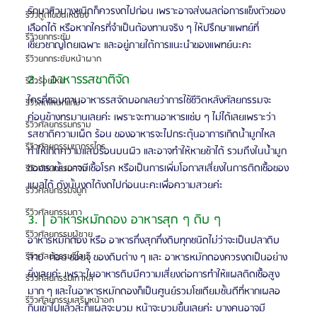
รักษาสิวบางชนิดก็ควรงดไปก่อน เพราะอาจส่งผลต่อการแข็งตัวของ
รีวิวดูดไขมันเหนียง
เลือดได้ หรือหากใครที่จำเป็นต้องทานจริง ๆ ให้ปรึกษาแพทย์ที่
รีวิวยกกระชับ
เชี่ยวชาญโดยเฉพาะ และอยู่ภายใต้การแนะนำของแพทย์นะคะ
รีวิวยกกระชับหน้าผาก
2. | อาหารรสชาติจัด  
รีวิวร้อยไหม
ใครที่ชอบทานอาหารรสจัดบอกเลยว่าการใช้ชีวิตหลังศัลยกรรมจะ
รีวิวลดโหนกแก้ม
ค่อนข้างทรมานเลยค่ะ เพราะจะทานอาหารแซ่บ ๆ ไม่ได้เลยเพราะว่า
รีวิวศัลยกรรมกราม
รสชาติความเผ็ด ร้อน ของอาหารจะไปกระตุ้นอาการเกิดน้ำมูกไหล 
รีวิวศัลยกรรมขากรรไกร
ทำให้เกิดความแสบร้อนบนผิว และอาจทำให้หายช้าได้ รวมถึงในน้ำมูก
ของเรานั้นอาจมีเชื้อโรค หรือเป็นการเพิ่มโอกาสเสี่ยงในการติดเชื้อของ
รีวิวศัลยกรรมคาง
แผลได้ ดังนั้นงดได้งดไปก่อนนะคะเพื่อความสวยค่ะ
รีวิวศัลยกรรมจมูก
รีวิวศัลยกรรมตา
3. | อาหารหมักดอง อาหารสุก ๆ ดิบ ๆ  
รีวิวศัลยกรรมผู้ชาย
อาหารหมักดอง หรือ อาหารกึ่งสุกกึ่งดิบทุกชนิดไม่ว่าจะเป็นปลาดิบ 
ลาบ  ก้อย ซอยจุ๊ ของดิบต่าง ๆ และ อาหารหมักดองควรงดเป็นอย่าง
รีวิวศัลยกรรมวีไลน์
ยิ่งเลยค่ะ เพราะในอาหารดิบมีความเสี่ยงต่อการทำให้แผลติดเชื้อสูง
รีวิวศัลยกรรมเกาหลี
มาก ๆ และในอาหารหมักดองก็เป็นศูนย์รวมโซเดียมชั้นดีที่หากเผลอ
รีวิวศัลยกรรมเสริมหน้าอก
กินเข้าไปแล้วล่ะก็แผลจะบวม หน้าจะบวมขึ้นเลยค่ะ บางคนอาจมี