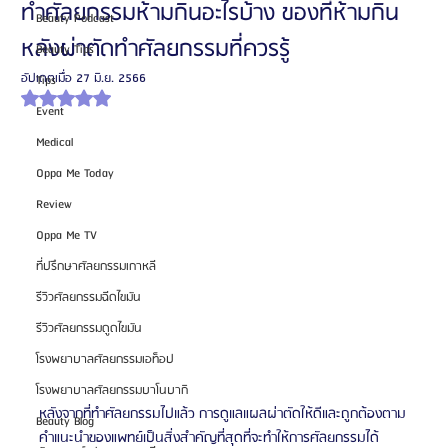
ทำศัลยกรรมห้ามกินอะไรบ้าง ของที่ห้ามกิน
Beauty Podcast
หลังผ่าตัดทำศัลยกรรมที่ควรรู้
Beauty Tips
อัปเดตเมื่อ
27 มิ.ย. 2566
Tips
ได้รับ NaN เต็ม 5 ดาว
Event
Medical
Oppa Me Today
Review
Oppa Me TV
ที่ปรึกษาศัลยกรรมเกาหลี
รีวิวศัลยกรรมฉีดไขมัน
รีวิวศัลยกรรมดูดไขมัน
โรงพยาบาลศัลยกรรมเอท็อป
โรงพยาบาลศัลยกรรมบาโนบากิ
หลังจากที่ทำศัลยกรรมไปแล้ว การดูแลแผลผ่าตัดให้ดีและถูกต้องตาม
Beauty Blog
คำแนะนำของแพทย์เป็นสิ่งสำคัญที่สุดที่จะทำให้การศัลยกรรมได้