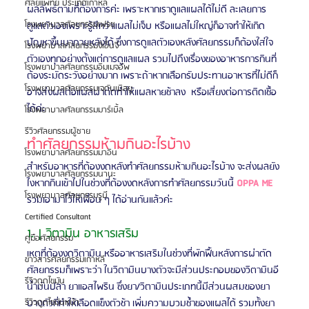
ศัลยแพทย์ ประเทศเกาหลี
ผลลัพธ์ตามที่ต้องการค่ะ เพราะหากเราดูแลแผลได้ไม่ดี ละเลยการ
โรงพยาบาลศัลยกรรมเฟรช
ดูแลตัวเองเพราะรู้สึกว่าแผลไม่เจ็บ หรือแผลไม่ใหญ่ก็อาจทำให้เกิด
ปัญหาขึ้นมาภายหลังได้ ซึ่งการดูแลตัวเองหลังศัลยกรรมก็ต้องใส่ใจ
โรงพยาบาลศัลยกรรมจีเอ็นจี
ตัวเองทุกอย่างตั้งแต่การดูแลแผล รวมไปถึงเรื่องของอาหารการกินที่
โรงพยาบาลศัลยกรรมอิมเมจอัพ
ต้องระมัดระวังอย่างมาก เพราะถ้าหากเลือกรับประทานอาหารที่ไม่ดีก็
โรงพยาบาลศัลยกรรมเจดับเบิลยู
อาจส่งผลต่อแผลผ่าตัดทำให้แผลหายช้าลง  หรือเสี่ยงต่อการติดเชื้อ
ได้ค่ะ
โรงพยาบาลศัลยกรรมมาร์เบิ้ล
รีวิวศัลยกรรมผู้ชาย
ทำศัลยกรรมห้ามกินอะไรบ้าง
โรงพยาบาลศัลยกรรมมาอิน
สำหรับอาหารที่ต้องงดหลังทำศัลยกรรมห้ามกินอะไรบ้าง จะส่งผลยัง
โรงพยาบาลศัลยกรรมนานะ
ไงหากกินเข้าไปในช่วงที่ต้องงดหลังการทำศัลยกรรมวันนี้ 
OPPA ME
โรงพยาบาลศัลยกรรมรูบี
รวมเอามาไว้ให้เพื่อน ๆ ได้อ่านกันแล้วค่ะ
Certified Consultant
1. | วิตามิน อาหารเสริม 
คู่มือศัลยกรรม
เหตุที่ต้องงดวิตามิน หรืออาหารเสริมในช่วงที่พักฟื้นหลังการผ่าตัด
ข่าวสารศัลยกรรมเกาหลี
ศัลยกรรมก็เพราะว่า ในวิตามินบางตัวจะมีส่วนประกอบของวิตามินอี 
รีวิวดูดไขมัน
น้ำมันปลา ยาแอสไพริน ซึ่งยา/วิตามินประเภทนี้มีส่วนผสมของยา
บางตัวที่ทำให้เลือดแข็งตัวช้า เพิ่มความบวมช้ำของแผลได้ รวมทั้งยา
รีวิวดูดไขมันหน้า