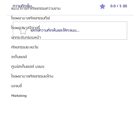
ความคิดเห็น
0.0 / 5 (0)
แนะนำการทำศัลยกรรมความงาม
โรงพยาบาลศัลยกรรมดีเซ่
โรงพยาบาลจิวเวลรี่
แสดงความคิดเห็นและให้คะแนน...
ยกกระชับกรอบหน้า
ศัลยกรรมชะลอวัย
รีวิวต้องทำตาสองชั้นที่บาโนบากิ (Banobagi) สวยเป๊ะทุก
สเต็มเซลล์
มุมแน่นอน!
ศูนย์สเต็มเซลล์ บงบง
โรงพยาบาลศัลยกรรมเอโตน
เอเจนซี่
Marketing