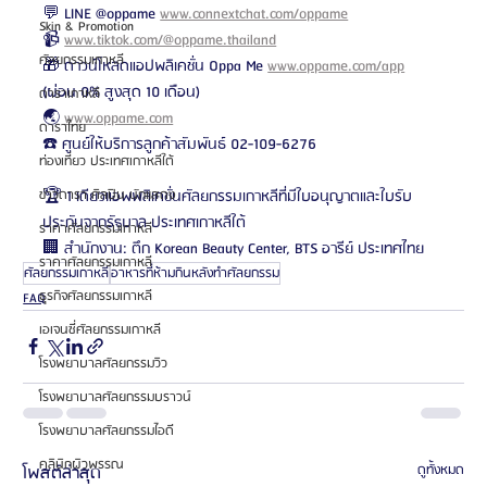
💬 LINE @oppame 
www.connextchat.com/oppame
Skin & Promotion
📹 
www.tiktok.com/@oppame.thailand
ศัลยกรรมเกาหลี
🎁 ดาวน์โหลดแอปพลิเคชั่น Oppa Me 
www.oppame.com/app
(ผ่อน 0% สูงสุด 10 เดือน)
ดาราเกาหลี
🌏 
www.oppame.com
ดาราไทย
☎️ ศูนย์ให้บริการลูกค้าสัมพันธ์ 02-109-6276
ท่องเที่ยว ประเทศเกาหลีใต้
🏆 1 เดียวแอพพลิเคชั่นศัลยกรรมเกาหลีที่มีใบอนุญาตและใบรับ
ข่าวดารา ศิลปิน นักแสดง
ประกันจากรัฐบาล ประเทศเกาหลีใต้
ราคาศัลยกรรมเกาหลี
🏢 สำนักงาน: ตึก Korean Beauty Center, BTS อารีย์ ประเทศไทย
ราคาศัลยกรรมเกาหลี
ศัลยกรรมเกาหลี
อาหารที่ห้ามกินหลังทำศัลยกรรม
ธุรกิจศัลยกรรมเกาหลี
FAQ
เอเจนซี่ศัลยกรรมเกาหลี
โรงพยาบาลศัลยกรรมวิว
โรงพยาบาลศัลยกรรมบราวน์
โรงพยาบาลศัลยกรรมไอดี
คลินิกผิวพรรณ
โพสต์ล่าสุด
ดูทั้งหมด