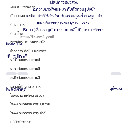
1.ไลน์คางเรียวสวย
Skin & Promotion
2.ความยาวที่พอเหมาะกับสัดส่วนรูปหน้า
3.ตำแหน่งที่ได้สัดส่วนกับความสูง-ต่ำของรูปหน้า
ศัลยกรรมเกาหลี
แหล่งที่มา:https://bit.ly/3v36a77 
ดาราเกาหลี
 ปรึกษาผู้เชี่ยวชาญศัลยกรรมเกาหลีได้ที่ LINE Official: 
ดาราไทย
https://lin.ee/B1ywuIf 
ท่องเที่ยว ประเทศเกาหลีใต้
Beauty Tips
ข่าวดารา ศิลปิน นักแสดง
ราคาศัลยกรรมเกาหลี
ราคาศัลยกรรมเกาหลี
ธุรกิจศัลยกรรมเกาหลี
เอเจนซี่ศัลยกรรมเกาหลี
โพสต์ล่าสุด
ดูทั้งหมด
โรงพยาบาลศัลยกรรมวิว
โรงพยาบาลศัลยกรรมบราวน์
โรงพยาบาลศัลยกรรมไอดี
คลินิกผิวพรรณ