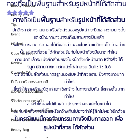
คางถือเป็นพื้นฐานสำหรับรูปหน้าที่ได้สัดส่วน
Beauty Podcast
ได้รับ NaN เต็ม 5 ดาว
Beauty Tips
คาง
ถือเป็น
พื้นฐาน
สำหรับ
รูปหน้าที่ได้สัดส่วน
Tips
ปกติเวลาวัดความยาว หรือสัดส่วนของรูปหน้า จะยึดเอาความยาวตั้ง
Event
เเต่หน้าผากยาวมาจนถึงปลายคางเป็นหลัก
Medical
ซึ่งไลน์คางสามารถบอกได้ถึงสัดส่วนของใบหน้าแต่ละคนได้ ถ้าอย่าง
นั้นรูปคางที่สวย ได้สัดส่วนรับกับใบหน้าต้องมีขนาดเท่าไหร่
Oppa Me Today
ตามปกติแล้วจะแบ่งสัดส่วนของใบหน้าตั้งแต่หน้าผาก 
หว่างคิ้ว ใต้
Review
จมูก ปลายคาง
หากวัดแล้วได้สัดส่วนเป็น
1 : 1 : 0.8
Oppa Me TV
จะถือว่าเป็นสัดส่วนมาตรฐานของใบหน้าที่สวยงาม ยิ่งคางยาวมาก
เท่าไหร่
ที่ปรึกษาศัลยกรรมเกาหลี
ยิ่งทำให้ภาพลักษณ์ดูแก่ และแข็งกร้าว ในทางกลับกัน ยิ่งคางสั้นมาก
รีวิวศัลยกรรมฉีดไขมัน
เท่าไหร่
รีวิวศัลยกรรมดูดไขมัน
อาจทำให้มองไม่เห็นเส้นแบ่งระหว่างคอและใบหน้าได้
โรงพยาบาลศัลยกรรมเอท็อป
เช่นกัน อีกทั้งคางที่เบี้ยวหรือกว้างเกินไปอาจทำให้รู้สึกไม่พอใจอีกด้วย
ในกรณีแบบนี้การศัลยกรรมคางจึงเป็นทางออก เพื่อ
โรงพยาบาลศัลยกรรมบาโนบากิ
รูปหน้าที่สวย ได้สัดส่วน
Beauty Blog