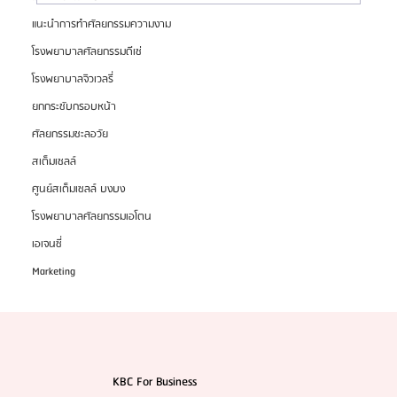
แนะนำการทำศัลยกรรมความงาม
สมัครตัวแทน "เอเจนซี่ศัลยกรรมจีน" เทรนด์โอกาสสร้าง
โรงพยาบาลศัลยกรรมดีเซ่
รายได้สูงในตลาด
โรงพยาบาลจิวเวลรี่
ยกกระชับกรอบหน้า
ศัลยกรรมชะลอวัย
สเต็มเซลล์
ศูนย์สเต็มเซลล์ บงบง
โรงพยาบาลศัลยกรรมเอโตน
เอเจนซี่
Marketing
KBC For Business