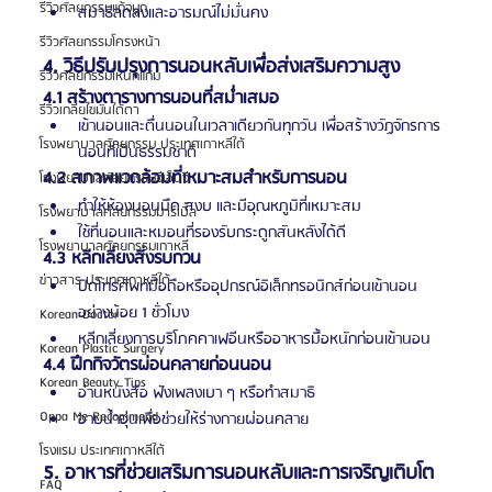
รีวิวศัลยกรรมแก้จมูก
สมาธิลดลงและอารมณ์ไม่มั่นคง
รีวิวศัลยกรรมโครงหน้า
4. วิธีปรับปรุงการนอนหลับเพื่อส่งเสริมความสูง
รีวิวศัลยกรรมโหนกแก้ม
4.1 สร้างตารางการนอนที่สม่ำเสมอ
รีวิวเกลี่ยไขมันใต้ตา
เข้านอนและตื่นนอนในเวลาเดียวกันทุกวัน เพื่อสร้างวัฏจักรการ
โรงพยาบาลศัลยกรรม ประเทศเกาหลีใต้
นอนที่เป็นธรรมชาติ
4.2 สภาพแวดล้อมที่เหมาะสมสำหรับการนอน
โรงพยาบาลศัลยกรรมจีเอ็นจี
ทำให้ห้องนอนมืด สงบ และมีอุณหภูมิที่เหมาะสม
โรงพยาบาลศัลยกรรมมาร์เบิ้ล
ใช้ที่นอนและหมอนที่รองรับกระดูกสันหลังได้ดี
โรงพยาบาลศัลยกรรมเกาหลี
4.3 หลีกเลี่ยงสิ่งรบกวน
ข่าวสาร ประเทศเกาหลีใต้
ปิดโทรศัพท์มือถือหรืออุปกรณ์อิเล็กทรอนิกส์ก่อนเข้านอน
อย่างน้อย 1 ชั่วโมง
Korean Doctor
หลีกเลี่ยงการบริโภคคาเฟอีนหรืออาหารมื้อหนักก่อนเข้านอน
Korean Plastic Surgery
4.4 ฝึกกิจวัตรผ่อนคลายก่อนนอน
Korean Beauty Tips
อ่านหนังสือ ฟังเพลงเบา ๆ หรือทำสมาธิ
Oppa Me Recommend
อาบน้ำอุ่นเพื่อช่วยให้ร่างกายผ่อนคลาย
โรงแรม ประเทศเกาหลีใต้
5. อาหารที่ช่วยเสริมการนอนหลับและการเจริญเติบโต
FAQ