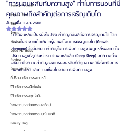
"การนอนหลับกับความสูง" ทำไมการนอนที่มี
Beauty Podcast
คุณภาพถึงสำคัญต่อการเจริญเติบโต
Beauty Tips
อัปเดตเมื่อ
11 ม.ค. 2568
Tips
ได้รับ NaN เต็ม 5 ดาว
Event
การนอนหลับเป็นหนึ่งในปัจจัยสำคัญที่มีผลต่อการเจริญเติบโต โดย
เฉพาะในช่วงวัยเด็กและวัยรุ่น ฮอร์โมนการเจริญเติบโต (Growth 
Medical
Hormone) ซึ่งมีบทบาทสำคัญในการเพิ่มความสูง จะถูกหลั่งออกมาใน
Oppa Me Today
ปริมาณสูงที่สุดระหว่างการนอนหลับลึก (Deep Sleep) บทความนี้จะ
Review
อธิบายถึงความสำคัญของการนอนหลับที่มีคุณภาพ วิธีส่งเสริมการ
Oppa Me TV
นอนหลับที่ดี และความเชื่อมโยงกับการเพิ่มความสูง
ที่ปรึกษาศัลยกรรมเกาหลี
รีวิวศัลยกรรมฉีดไขมัน
รีวิวศัลยกรรมดูดไขมัน
โรงพยาบาลศัลยกรรมเอท็อป
โรงพยาบาลศัลยกรรมบาโนบากิ
Beauty Blog