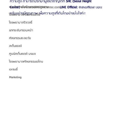
ความสูง สามารถปรึกษาผู้เชี่ยวชาญได้ที่ 
SHC (Seoul Height 
Center) 
www.seoulheightcenter.com
LINE Official:
 @shcofficial นอน
แนะนำการทำศัลยกรรมความงาม
หลับอย่างมีคุณภาพ เพื่อความสูงที่เติบโตอย่างมั่นใจค่ะ!
โรงพยาบาลศัลยกรรมดีเซ่
โรงพยาบาลจิวเวลรี่
ยกกระชับกรอบหน้า
ศัลยกรรมชะลอวัย
สเต็มเซลล์
ศูนย์สเต็มเซลล์ บงบง
โรงพยาบาลศัลยกรรมเอโตน
เอเจนซี่
Marketing