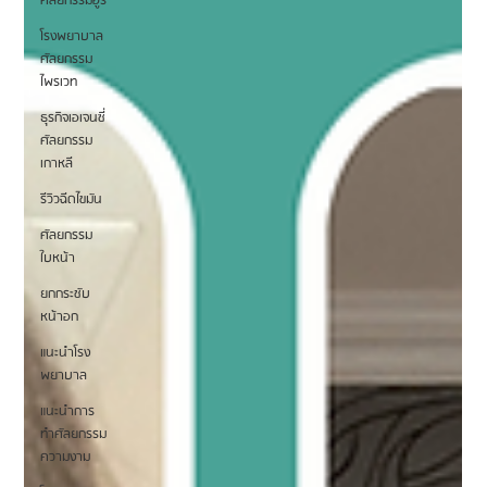
ศัลยกรรมอูรี
กรรไกร และเพราะว่าคุณหมอดูใจเย็นและมีเหตุผล
โรงพยาบาล
ศัลยกรรม
ไพรเวท
ธุรกิจเอเจนซี่
ศัลยกรรม
เกาหลี
รีวิวฉีดไขมัน
ศัลยกรรม
ใบหน้า
ยกกระชับ
หน้าอก
แนะนำโรง
พยาบาล
แนะนำการ
ทำศัลยกรรม
ความงาม