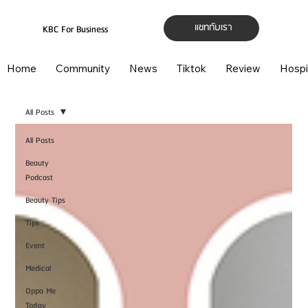
แชทกับเรา
KBC For Business
Home
Community
News
Tiktok
Review
Hospi
All Posts
All Posts
Beauty
Podcast
Beauty Tips
Tips
Event
Medical
Oppa Me
Today