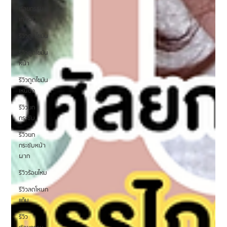
ศัลยกรรม
เกาหลี
รีวิวดูดไขมัน
รีวิวดูดไขมัน
หน้า
รีวิวดูดไขมัน
เหนียง
รีวิวยก
กระชับ
รีวิวยก
กระชับหน้า
ผาก
รีวิวร้อยไหม
รีวิวลดโหนก
แก้ม
รีวิว