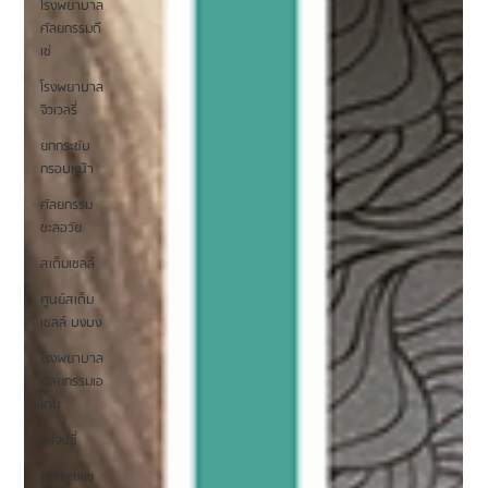
โรงพยาบาล
ศัลยกรรมดี
เซ่
โรงพยาบาล
จิวเวลรี่
ยกกระชับ
กรอบหน้า
ศัลยกรรม
ชะลอวัย
สเต็มเซลล์
ศูนย์สเต็ม
เซลล์ บงบง
โรงพยาบาล
ศัลยกรรมเอ
โตน
เอเจนซี่
Marketing