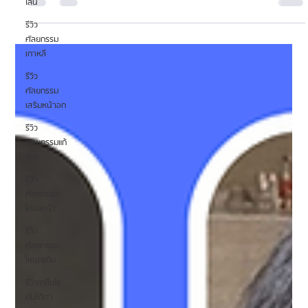
ไลน์
ฉันได้พิจารณาการผ่าตัดขากรรไกรสองข้างมาเป็นเวลาหลายปีแล้ว และทุกครั้งที่ฉัน
รีวิว
ส่องกระจก ฉันมักจะเอาปากเข้าปากและไม่สามารถหาภาพใบหน้าเต็มๆ
ศัลยกรรม
เกาหลี
รีวิว
ศัลยกรรม
เสริมหน้าอก
รีวิว
ศัลยกรรมแก้
จมูก
รีวิว
ศัลยกรรม
โครงหน้า
รีวิว
ศัลยกรรม
โหนกแก้ม
รีวิวเกลี่ยไข
มันใต้ตา