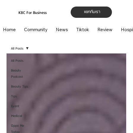
แชทกับเรา
KBC For Business
Home
Community
News
Tiktok
Review
Hospi
All Posts
All Posts
Beauty
Podcast
Beauty Tips
Tips
Event
Medical
Oppa Me
Today