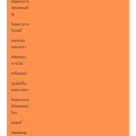
โรงพยาบาล
ศัลยกรรมดี
เซ่
โรงพยาบาล
จิวเวลรี่
ยกกระชับ
กรอบหน้า
ศัลยกรรม
ชะลอวัย
สเต็มเซลล์
ศูนย์สเต็ม
เซลล์ บงบง
โรงพยาบาล
ศัลยกรรมเอ
โตน
เอเจนซี่
Marketing