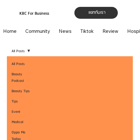
แชทกับเรา
KBC For Business
Home
Community
News
Tiktok
Review
Hospi
All Posts
All Posts
Beauty
Podcast
Beauty Tips
Tips
Event
Medical
Oppa Me
Today