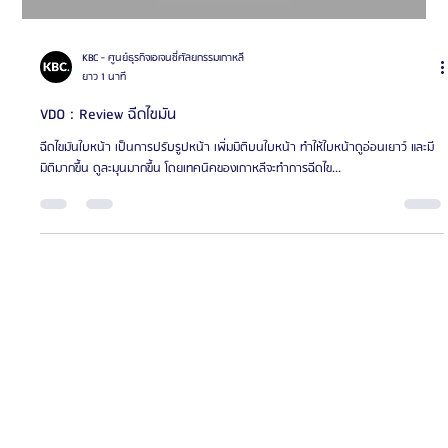
Load video
KBC - ศูนย์ธุรกิจเอเจนซี่ศัลยกรรมเกาหลี
ยาว 1 นาที
VDO : Review ฉีดไขมัน
ฉีดไขมันใบหน้า เป็นการปรับรูปหน้า เพิ่มมิติบนใบหน้า ทำให้ใบหน้าดูอ่อนเยาว์ และมี