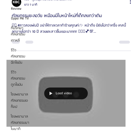
ยาว 1 นาที
Review
ศัลยกรรมชะลอวัย เหมือนมีใบหน้าใหม่ที่เด็กลงกว่าเดิม
Oppa Me TV
✌🏻 #สาวสองพันปี อย่าให้กาลเวลาทำร้ายคุณค่ะ✨ หน้าตึง มีชัยไปกว่าครึ่ง เคสนี้
ที่ปรึกษา
ลดอายุไปกว่า 10 ปี สวยและสาวขึ้นเยอะมากก!! 👨🏻‍⚕️💕💯...
ศัลยกรรม
เกาหลี
รีวิว
ศัลยกรรม
ฉีดไขมัน
รีวิว
ศัลยกรรม
ดูดไขมัน
Load video
โรงพยาบาล
ศัลยกรรมเอ
ท็อป
โรงพยาบาล
ศัลยกรรมบา
โนบากิ