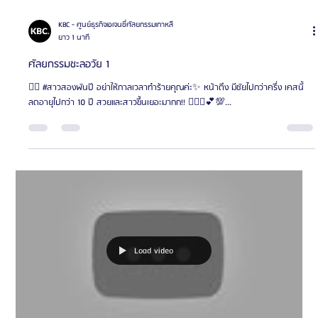
KBC - ศูนย์ธุรกิจเอเจนซี่ศัลยกรรมเกาหลี
ยาว 1 นาที
ศัลยกรรมชะลอวัย 1
✌🏻 #สาวสองพันปี อย่าให้กาลเวลาทำร้ายคุณค่ะ✨ หน้าตึง มีชัยไปกว่าครึ่ง เคสนี้
ลดอายุไปกว่า 10 ปี สวยและสาวขึ้นเยอะมากก!! 👨🏻‍⚕️💕💯...