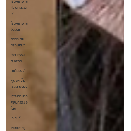
โรงพยาบาล
ศัลยกรรมดี
เซ่
โรงพยาบาล
จิวเวลรี่
ยกกระชับ
กรอบหน้า
ศัลยกรรม
ชะลอวัย
สเต็มเซลล์
ศูนย์สเต็ม
เซลล์ บงบง
โรงพยาบาล
ศัลยกรรมเอ
โตน
เอเจนซี่
Marketing