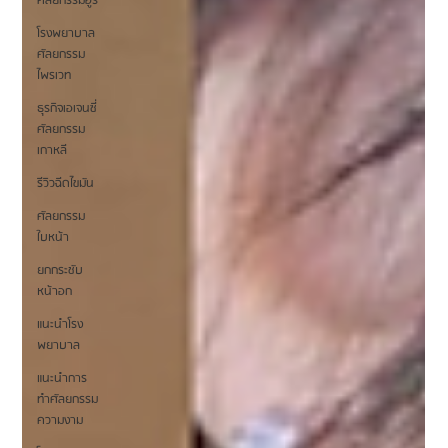
ศัลยกรรมอูรี
โรงพยาบาล
ศัลยกรรม
ไพรเวท
ธุรกิจเอเจนซี่
ศัลยกรรม
เกาหลี
รีวิวฉีดไขมัน
ศัลยกรรม
ใบหน้า
ยกกระชับ
หน้าอก
แนะนำโรง
พยาบาล
แนะนำการ
ทำศัลยกรรม
ความงาม