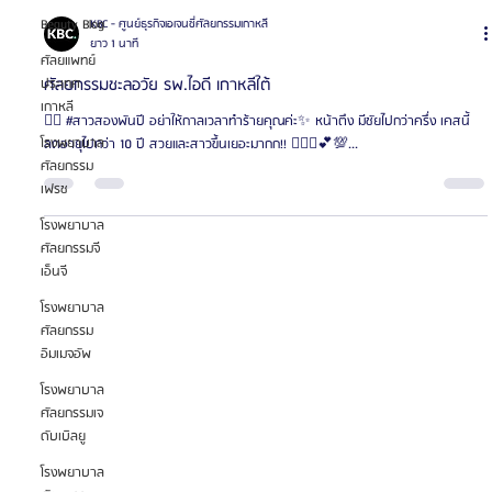
Beauty Blog
KBC - ศูนย์ธุรกิจเอเจนซี่ศัลยกรรมเกาหลี
ยาว 1 นาที
ศัลยแพทย์
ประเทศ
ศัลยกรรมชะลอวัย รพ.ไอดี เกาหลีใต้
เกาหลี
✌🏻 #สาวสองพันปี อย่าให้กาลเวลาทำร้ายคุณค่ะ✨ หน้าตึง มีชัยไปกว่าครึ่ง เคสนี้
โรงพยาบาล
ลดอายุไปกว่า 10 ปี สวยและสาวขึ้นเยอะมากก!! 👨🏻‍⚕️💕💯...
ศัลยกรรม
เฟรช
โรงพยาบาล
ศัลยกรรมจี
เอ็นจี
โรงพยาบาล
ศัลยกรรม
อิมเมจอัพ
โรงพยาบาล
ศัลยกรรมเจ
ดับเบิลยู
โรงพยาบาล