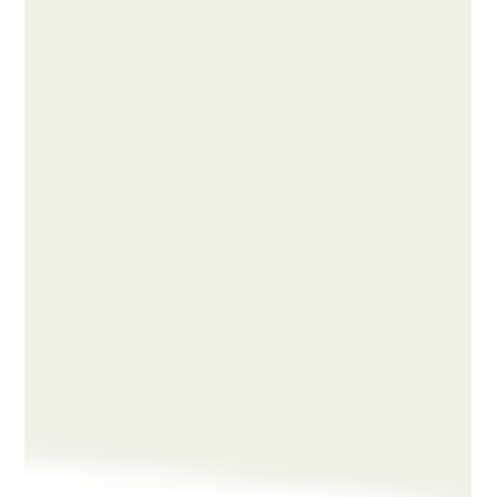
รีวิวดูดไขมัน ลดโหนกแก้ม หน้าผาก เพื่อปรับปรุงรูปทรงให้สมส่วน ทำศัลยกรรมที่โรง
พยาบาลศัลยกรรมวันเปอร์เซ็นต์ (1% Plastic Surgery)