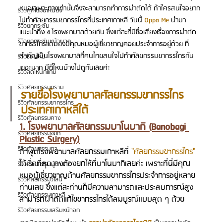
หมอเฉพาะทางเท่านั้นจึงจะสามารถทำการผ่าตัดได้ ถ้าใครสนใจอยาก
รีวิวดูดไขมันเหนียง
ไปทำศัลยกรรมขากรรไกรที่ประเทศเกาหลี วันนี้ 
Oppa Me
 นำมา
รีวิวยกกระชับ
แนะนำถึง 4 โรงพยาบาลด้วยกัน ซึ่งแต่ละที่มีชื่อเสียงเรื่องการผ่าตัด
รีวิวยกกระชับหน้าผาก
ขากรรไกรแถมยังมีคุณหมอผู้เชี่ยวชาญคอยประจำการอยู่ด้วย ที่
สำคัญเป็นโรงพยาบาลที่คนไทยสนใจไปทำศัลยกรรมขากรรไกรกัน
รีวิวร้อยไหม
เยอะมาก มีที่ไหนบ้างไปดูกันเลยค่ะ
รีวิวลดโหนกแก้ม
รีวิวศัลยกรรมกราม
รายชื่อโรงพยาบาลศัลยกรรมขากรรไกร 
รีวิวศัลยกรรมขากรรไกร
ประเทศเกาหลีใต้ 
รีวิวศัลยกรรมคาง
1. โรงพยาบาลศัลยกรรมบาโนบากิ (Banobagi 
รีวิวศัลยกรรมจมูก
Plastic Surgery)
รีวิวศัลยกรรมตา
ถ้าพูดโรงพยาบาลศัลยกรรมเกาหลีที่ 
"ศัลยกรรมขากรรไกร"
ได้เริ่ดที่สุด คงต้องยกให้ที่บาโนบากิเลยค่ะ เพราะที่นี่มีคุณ
รีวิวศัลยกรรมผู้ชาย
หมอผู้เชี่ยวชาญด้านศัลยกรรมขากรรไกรประจำการอยู่หลาย
รีวิวศัลยกรรมวีไลน์
ท่านเลย ซึ่งแต่ละท่านก็มีความสามารถและประสบการณ์สูง 
รีวิวศัลยกรรมเกาหลี
สามารถผ่าตัดแก้ไขขากรรไกรได้สมบูรณ์แบบสุด ๆ ด้วย
รีวิวศัลยกรรมเสริมหน้าอก