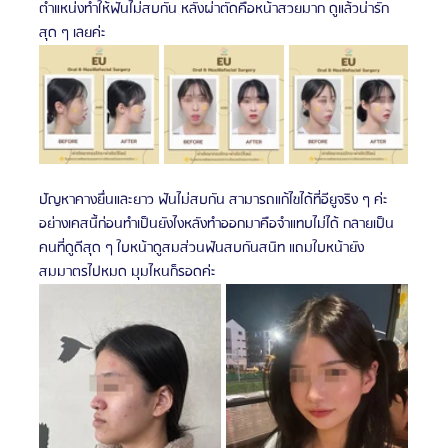
ตำแหน่งทำให้ฟันไม่สบกัน หลังผ่าตัดคือหน้าสวยมาก ดูแล้วน่ารัก
สุด ๆ เลยค่ะ
ปัญหาคางยื่นและยาว ฟันไม่สบกัน สามารถแก้ไขได้ที่อียูจริง ๆ ค่ะ 
อย่างเคสนี้ก่อนทำเป็นยังไงหลังทำออกมาคือจำแทบไม่ได้ กลายเป็น
คนที่ดูดีสุด ๆ ใบหน้าดูสมส่วนฟันสบกันสนิท แถมใบหน้ายัง
สมมาตรไปหมด มุมไหนก็รอดค่ะ