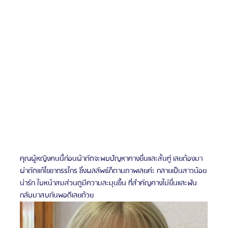
คุณผู้หญิงคนนี้ก่อนผ้าตัดจะพบปัญหาคางยื่นและสั้นทู่ เลยต้องมา
ผ่าตัดแก้ไขขากรรไกร ซึ่งผลลัพธ์ก็ตามภาพเลยค่ะ กลายเป็นสาวน้อย
น่ารัก ใบหน้าสมส่วนดูมีความละมุนขึ้น ที่สำคัญคางไม่ยื่นและฟัน
กลับมาสบกันพอดีเลยด้วย