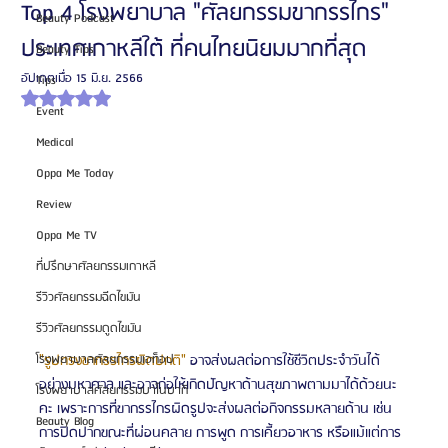
Top 4 โรงพยาบาล "ศัลยกรรมขากรรไกร"
Beauty Podcast
ประเทศเกาหลีใต้ ที่คนไทยนิยมมากที่สุด
Beauty Tips
อัปเดตเมื่อ
15 มิ.ย. 2566
Tips
ได้รับ NaN เต็ม 5 ดาว
Event
Medical
Oppa Me Today
Review
Oppa Me TV
ที่ปรึกษาศัลยกรรมเกาหลี
รีวิวศัลยกรรมฉีดไขมัน
รีวิวศัลยกรรมดูดไขมัน
"รูปทรงขากรรไกรผิดปกติ"
 อาจส่งผลต่อการใช้ชีวิตประจำวันได้
โรงพยาบาลศัลยกรรมเอท็อป
อย่างมหาศาล และอาจก่อให้เกิดปัญหาด้านสุขภาพตามมาได้ด้วยนะ
โรงพยาบาลศัลยกรรมบาโนบากิ
คะ เพราะการที่ขากรรไกรผิดรูปจะส่งผลต่อกิจกรรมหลายด้าน เช่น 
Beauty Blog
การปิดปากขณะที่ผ่อนคลาย การพูด การเคี้ยวอาหาร หรือแม้แต่การ