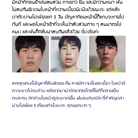
มีหน้าที่ค่อนข้างไม่สมส่วน คางยาว ยื่น และมีความหนา ฟัน
ไม่สบกันชัดเจนใบหน้าที่ความเบี้ยวนิดนึงด้วยนะคะ แต่หลัง
ผ่าตัดผ่านไปเพียงแค่ 5 วัน ปัญหาก่อนหน้านี้ก็แทบจะหายไป
ทันที และพอใบหน้าเข้าที่จะเห็นว่าสัดส่วนต่าง ๆ สมมาตรไป
หมด และฟันก็กลับมาสบกันแล้วด้วย เริ่ดจริงค่ะ
เคสคุณคนนี้ปัญหาที่เห็นชัดเลย คือ คางมีความยื่นและเบี้ยว ใบหน้ามี
ความยาวไม่สมส่วน หลังจากมาผ่าตัดขากรรไกรที่ไอดีก็กลายเป็น
คนละคน สัดส่วนใบหน้าดูสมมาตรขึ้น ฟันสบกันสนิท ที่สำคัญเวลา
ผ่านไปเพียง 5 เดือนเท่านั้นนะคะ สุดยอดมาก ๆ