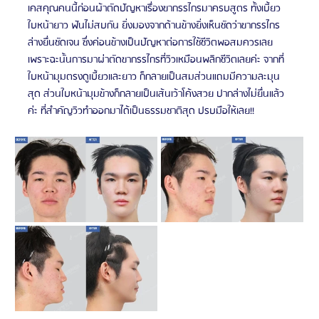
เคสคุณคนนี้ก่อนผ้าตัดปัญหาเรื่องขากรรไกรมาครบสูตร ทั้งเบี้ยว 
ใบหน้ายาว ฟันไม่สบกัน ยิ่งมองจากด้านข้างยิ่งเห็นชัดว่าขากรรไกร
ล่างยื่นชัดเจน ซึ่งค่อนข้างเป็นปัญหาต่อการใช้ชีวิตพอสมควรเลย 
เพราะฉะนั้นการมาผ่าตัดขากรรไกรที่วิวเหมือนพลิกชีวิตเลยค่ะ จากที่
ใบหน้ามุมตรงดูเบี้ยวและยาว ก็กลายเป็นสมส่วนแถมมีความละมุน
สุด ส่วนใบหน้ามุมข้างก็กลายเป็นเส้นเว้าโค้งสวย ปากล่างไม่ยื่นแล้ว
ค่ะ ที่สำคัญวิวทำออกมาได้เป็นธรรมชาติสุด ปรบมือให้เลย!!