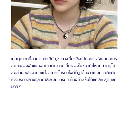
เคสคุณคนนี้ก่อนผ่าตัดมีปัญหาคางเบี้ยว ซึ่งแน่นอนว่าส่งผลต่อการ
สบกันของฟันแน่นอนค่ะ และความเบี้ยวของใบหน้าทำให้สัดส่วนดูไม่
สมส่วน หลังผ่าตัดแก้ไขขากรรไกรกับไอดีก็ดูดีขึ้นจากเดิมมากเลยค่ะ 
ช่วงบริเวณคางดุสวยและสมมาตรมากขึ้นอย่างเห็นได้ชัดเลย สุดยอด
มาก ๆ