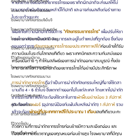
ศัลยแพทย์ ประเทศเกาหลี
หายใจด้วย ซึ่งเมื่อไหร่ที่ขากรรไกรของเราเกิดผิดปกติจะส่งผลให้ไม่
สามารถดำเนินกิจกรรมเหล่านี้ได้ปกติ และอาจส่งผลเสียต่อร่างกาย
โรงพยาบาลศัลยกรรมเฟรช
ในระยะด้วยนะคะ
โรงพยาบาลศัลยกรรมจีเอ็นจี
โรงพยาบาลศัลยกรรมอิมเมจอัพ
เพื่อแก้ไขความผิดปกติจึงมีการ 
"ศัลยกรรมขากรรไกร"
 เพื่อปรับให้ขา
กรรไกรกลับมาเป็นปกติ สมมาตรและอยู่ในตำแหน่งที่ถูกต้อง ซึ่งต้อง
โรงพยาบาลศัลยกรรมเจดับเบิลยู
ขอบอกว่าการ
ศัลยกรรมขากรรไกรของประเทศเกาหลีใต้
ค่อนข้างได้รับ
โรงพยาบาลศัลยกรรมมาร์เบิ้ล
ความนิยมในระดับโลกเลยทีเดียว เพราะเทคนิคและความทันสมัยของ
รีวิวศัลยกรรมผู้ชาย
เครื่องมือต่าง ๆ ทำให้ผลลัพธ์ของการผ่าตัดออกมาสมบูรณ์ ทั้งยัง
โรงพยาบาลศัลยกรรมมาอิน
สามารถแก้ไขความผิดปกติของขากรรไกรได้อย่างมีประสิทธิภาพ
โรงพยาบาลศัลยกรรมนานะ
การผ่าตัดขากรรไกร
ถือว่าเป็นการผ่าตัดศัลยกรรมใหญ่ที่อาจใช้เวลา
โรงพยาบาลศัลยกรรมรูบี
นานถึง 4 - 6 ชั่วโมง ซึ่งแตกต่างออกไปในแต่ละเคส โดยหากไปผ่าตัด
Certified Consultant
ขากรรไกรที่เกาหลีใต้จะต้องใช้เวลาในการ
พักฟื้นอย่างน้อย 3 สัปดาห์
และต้องทำ
เวเฟอร์
 (อุปกรณ์ป้องกันฟันล้มหลังผ่าตัด) 
1 สัปดาห์
 รวม
คู่มือศัลยกรรม
แล้วจะต้อง
พักอยู่ที่ประเทศเกาหลีใต้ประมาณ 1 เดือน
เลยทีเดียวนะคะ
ข่าวสารศัลยกรรมเกาหลี
รีวิวดูดไขมัน
ด้วยความที่การผ่าตัดขากรรไกรค่อนข้างมีความละเอียดอ่อน และ
รีวิวดูดไขมันหน้า
ต้องพึ่งความเชี่ยวชาญของคุณหมอค่อนข้างสูง โรงพยาบาลที่มีคุณ