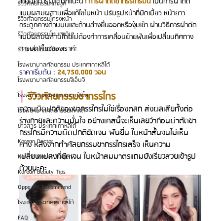
เทคนิคการผ่าตัดที่แนะนำ
การผ่าตัดขากรรไกรมินิ
เป็นการผ่าตัด
รีวิวศัลยกรรมแก้จมูก
แบบผสมผสานเพื่อแก้ไขใบหน้า ปรับรูปหน้าที่บิดเบี้ยว หน้ายาว 
รีวิวศัลยกรรมโครงหน้า
กระดูกคางด้านบนและด้านล่างยื่นออกหรืองุ้มเข้า ผ่านวิธีการผ่าตัด
รีวิวศัลยกรรมโหนกแก้ม
แบบผสมผสานโดยไม่ต้องทำการเคลื่อนย้ายฟันเพื่อเปลี่ยนทิศทาง
การบดเคี้ยวของเราค่ะ
รีวิวเกลี่ยไขมันใต้ตา
โรงพยาบาลศัลยกรรม ประเทศเกาหลีใต้
ราคาเริ่มต้น :
24,750,000 วอน
โรงพยาบาลศัลยกรรมจีเอ็นจี
| 
รีวิวศัลยกรรมขากรรไกร
โรงพยาบาลศัลยกรรมมาร์เบิ้ล
ความผิดปกติของขากรรไกรไม่ใช่เรื่องตลก ส่งผลเสียทั้งต่อ
โรงพยาบาลศัลยกรรมเกาหลี
ร่างกายและความมั่นใจ อย่างเคสนี้จะเห็นเลยว่าก่อนผ่าตัดขา
ข่าวสาร ประเทศเกาหลีใต้
กรรไกรมีความผิดปกติชัดเจน ฟันยื่น ใบหน้าสั้นจนไม่เห็น
Korean Doctor
คาง หลังจากทำศัลยกรรมขากรรไกรเสร็จ เห็นความ
เปลี่ยนแปลงที่ชัดเจน ใบหน้าสมมาตรแถมยังเรียวสวยเข้ารูป
Korean Plastic Surgery
ด้วยนะคะ
Korean Beauty Tips
Oppa Me Recommend
โรงแรม ประเทศเกาหลีใต้
FAQ