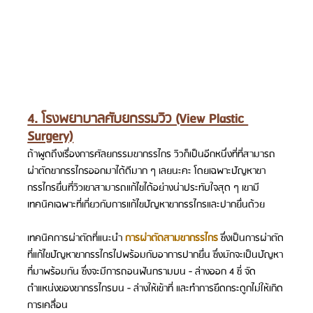
4. โรงพยาบาลศับยกรรมวิว (View Plastic 
Surgery)
ถ้าพูดถึงเรื่องการศัลยกรรมขากรรไกร วิวก็เป็นอีกหนึ่งที่ที่สามารถ
ผ่าตัดขากรรไกรออกมาได้ดีมาก ๆ เลยนะคะ โดยเฉพาะปัญหาขา
กรรไกรยื่นที่วิวเขาสามารถแก้ไขได้อย่างน่าประทับใจสุด ๆ เขามี
เทคนิคเฉพาะที่เกี่ยวกับการแก้ไขปัญหาขากรรไกรและปากยื่นด้วย
เทคนิคการผ่าตัดที่แนะนำ 
การผ่าตัดสามขากรรไกร 
ซึ่งเป็นการผ่าตัด
ที่แก้ไขปัญหาขากรรไกรไปพร้อมกับอาการปากยื่น ซึ่งมักจะเป็นปัญหา
ที่มาพร้อมกัน ซึ่งจะมีการถอนฟันกรามบน - ล่างออก 4 ซี่ จัด
ตำแหน่งของขากรรไกรบน - ล่างให้เข้าที่ และทำการยึดกระดูกไม่ให้เกิด
การเคลื่อน