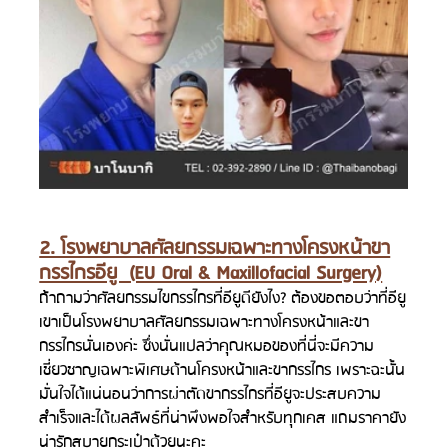
2. โรงพยาบาลศัลยกรรมเฉพาะทางโครงหน้าขา
กรรไกรอียู  (EU Oral & Maxillofacial Surgery)
ถ้าถามว่าศัลยกรรมไขกรรไกรที่อียูดียังไง? ต้องขอตอบว่าที่อียู
เขาเป็นโรงพยาบาลศัลยกรรมเฉพาะทางโครงหน้าและขา
กรรไกรนั่นเองค่ะ ซึ่งนั่นแปลว่าคุณหมอของที่นี่จะมีความ
เชี่ยวชาญเฉพาะพิเศษด้านโครงหน้าและขากรรไกร เพราะฉะนั้น
มั่นใจได้แน่นอนว่าการผ่าตัดขากรรไกรที่อียูจะประสบความ
สำเร็จและได้ผลลัพธ์ที่น่าพึงพอใจสำหรับทุกเคส แถมราคายัง
น่ารักสบายกระเป๋าด้วยนะคะ