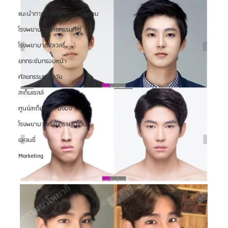
แนะนำการทำศัลยกรรมความงาม
โรงพยาบาลศัลยกรรมดีเซ่
โรงพยาบาลจิวเวลรี่
ยกกระชับกรอบหน้า
ศัลยกรรมชะลอวัย
สเต็มเซลล์
ศูนย์สเต็มเซลล์ บงบง
โรงพยาบาลศัลยกรรมเอโตน
เอเจนซี่
Marketing