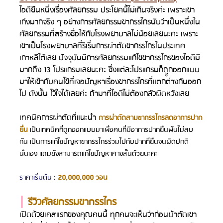
ไอดียืนหนึ่งเรื่องศัลยกรรม ประโยคนี้ไม่เกินจริงค่ะ เพราะเขา
เก่งมากจริง ๆ อย่างการศัลยกรรมขากรรไกรนับว่าเป็นหนึ่งใน
ศัลยกรรมที่สร้างชื่อให้กับโรงพยาบาลไม่น้อยเลยนะคะ เพราะ
เขาเป็นโรงพยาบาลที่ริเริ่มการผ่าตัดขากรรไกรในประเทศ
เกาหลีใต้เลย ปัจจุบันมีการศัลยกรรมแก้ไขขากรรไกรของไอดีมี
มากถึง 13 โปรแกรมเลยนะคะ ซึ่งแต่ละโปรแกรมก็ถููกออกแบบ
มาให้เข้ากับคนไข้ที่เจอปัญหาเรื่องขากรรไกรที่แตกต่างกันออก
ไป ดังนั้น ไว้ใจได้เลยค่ะ ถ้ามาที่ไอดีไม่ต้องกลัวผิดหวังเลย
เทคนิคการผ่าตัดที่แนะนำ 
การผ่าตัดสามขากรรไกรลดอาการปาก
ยื่น 
เป็นเทคนิคที่ถูกออกแบบมาเพื่อคนที่มีอาการปากยื่นฟันไม่สบ
กัน เป็นการแก้ไขปัญหาขากรรไกรร่วมไปกับปากที่ยื่นจนผิดปกติ
นั่นเอง แถมยังสามารถแก้ไขปัญหาคางสั้นด้วยนะคะ
ราคาเริ่มต้น : 
20,000,000 วอน
| 
รีวิวศัลยกรรมขากรรไกร
เปิดด้วยเคสแรกของคุณคนนี้ ทุกคนจะเห็นว่าก่อนผ้าตัดเขา