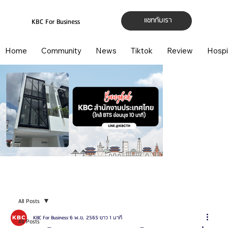
แชทกับเรา
KBC For Business
Home
Community
News
Tiktok
Review
Hospi
All Posts
KBC For Business
6 พ.ย. 2565
ยาว 1 นาที
All Posts