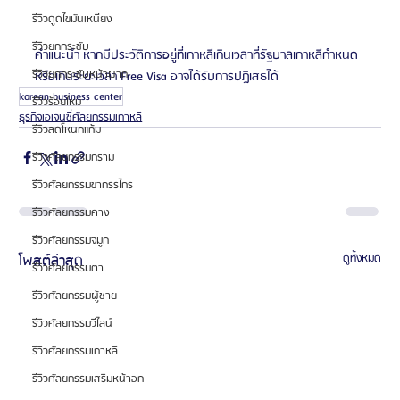
รีวิวดูดไขมันเหนียง
รีวิวยกกระชับ
คำแนะนำ หากมีประวัติการอยู่ที่เกาหลีเกินเวลาที่รัฐบาลเกาหลีกำหนด 
รีวิวยกกระชับหน้าผาก
หรือเกินระยะเวลา Free Visa อาจได้รับการปฎิเสธได้
korean business center
รีวิวร้อยไหม
ธุรกิจเอเจนซี่ศัลยกรรมเกาหลี
รีวิวลดโหนกแก้ม
รีวิวศัลยกรรมกราม
รีวิวศัลยกรรมขากรรไกร
รีวิวศัลยกรรมคาง
รีวิวศัลยกรรมจมูก
โพสต์ล่าสุด
ดูทั้งหมด
รีวิวศัลยกรรมตา
รีวิวศัลยกรรมผู้ชาย
รีวิวศัลยกรรมวีไลน์
รีวิวศัลยกรรมเกาหลี
รีวิวศัลยกรรมเสริมหน้าอก