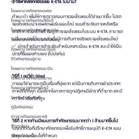
ศัลยแพทย์ ประเทศเกาหลี
2 วิธีหากลงทะเบียนขอ K-ETA ไม่ผ่าน?
โรงพยาบาลศัลยกรรมเฟรช
คำแนะนำ เพื่อให้การตรวจสอบการจองโรงแรมได้ง่ายมากขึ้น โปรด
โรงพยาบาลศัลยกรรมจีเอ็นจี
จองโรงแรมผ่านแพลตฟอร์มออนไลน์ แบบชำระเงินภายหลังหรือ
โรงพยาบาลศัลยกรรมอิมเมจอัพ
ยกเลิกการจองได้ฟรี ข้อมูลการจองโรงแรมในระบบ K-ETA สามารถ
เปลี่ยนแปลงได้ภายหลังเมื่อมีการเดินทางจริงและจองโรงแรมใหม่
โรงพยาบาลศัลยกรรมเจดับเบิลยู
✅ บัตรสำหรับการชำระเงินสำหรับลงทะเบียน K-ETA แนะนำให้เป็น
โรงพยาบาลศัลยกรรมมาร์เบิ้ล
บัตรที่ชื่อของท่านเอง (ไม่บังคับ)
รีวิวศัลยกรรมผู้ชาย
โรงพยาบาลศัลยกรรมมาอิน
วิธีที่ 1 ขอวีซ่า (Visa)
โรงพยาบาลศัลยกรรมนานะ
การขอวีซ่าอาจจะดูเป็นเรื่องที่ยุ่งยาก แต่เป็นการเดินทางเข้าประเทศ
โรงพยาบาลศัลยกรรมรูบี
เกาหลีที่ดีที่สุด เนื่องจากโอกาสการถูกปฏิเสธมีอัตราที่ต่ำมาก และมี
Certified Consultant
ความน่าเชื่อถือที่สูง
คู่มือศัลยกรรม
ข่าวสารศัลยกรรมเกาหลี
วิธีที่ 2 หากท่านมีแผนการทำศัลยกรรมมากกว่า 1 ล้านบาทขึ้นไป
รีวิวดูดไขมัน
โปรดติดต่อที่ปรึกษาศัลยกรรมเพื่อรับสิทธิ์การอนุมัติ K-ETA แบบ
พิเศษ ตามเงื่อนไขที่กำหนด
รีวิวดูดไขมันหน้า