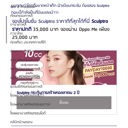
บอกเลยว่าใครที่อยากหน้าเด็ก ผิวเนียนกระชับ ต้องลอง Sculptra 
Skin & Promotion
ตอนนี้กำลังเป็นที่นิยมเลยน้าาา
ศัลยกรรมเกาหลี
จองโปรโมชั่น 
Sculptra
 ราคาดีที่สุดได้ที่นี่ 
Sculptra 
ดาราเกาหลี
ราคาปกติ
 35,000 บาท จองผ่าน Oppa Me เพียง 
ดาราไทย
25,000 บาท
ท่องเที่ยว ประเทศเกาหลีใต้
ข่าวดารา ศิลปิน นักแสดง
ราคาศัลยกรรมเกาหลี
ราคาศัลยกรรมเกาหลี
ธุรกิจศัลยกรรมเกาหลี
เอเจนซี่ศัลยกรรมเกาหลี
Sculptra กระตุ้นการสร้างคอลลาเจน 2 ปี
โรงพยาบาลศัลยกรรมวิว
ซื้อเลย
โรงพยาบาลศัลยกรรมบราวน์
โรงพยาบาลศัลยกรรมไอดี
คลินิกผิวพรรณ