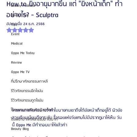
How to ยิ่งอายุมากขึ้น แต่ "ยิ่งหน้าเด็ก" ทำ
Beauty Podcast
อย่างไร? - Sculptra
Beauty Tips
อัปเดตเมื่อ
24 ธ.ค. 2566
Tips
ได้รับ NaN เต็ม 5 ดาว
Event
Medical
Oppa Me Today
Review
Oppa Me TV
ที่ปรึกษาศัลยกรรมเกาหลี
รีวิวศัลยกรรมฉีดไขมัน
รีวิวศัลยกรรมดูดไขมัน
ใครเคยสงสัยกันบ้างว่าทำไมบางคนเขาถึงได้ยังหน้าเด็กอยู่ได้ ผิวยัง
โรงพยาบาลศัลยกรรมเอท็อป
สวยเรียบเนียนตึงกระชับ ริ้วรอยแห่งวัยแทบไม่มีปรากฏมาให้เห็น วัน
โรงพยาบาลศัลยกรรมบาโนบากิ
นี้ Oppa Me มีคำตอบมาให้แล้วค่า
Beauty Blog