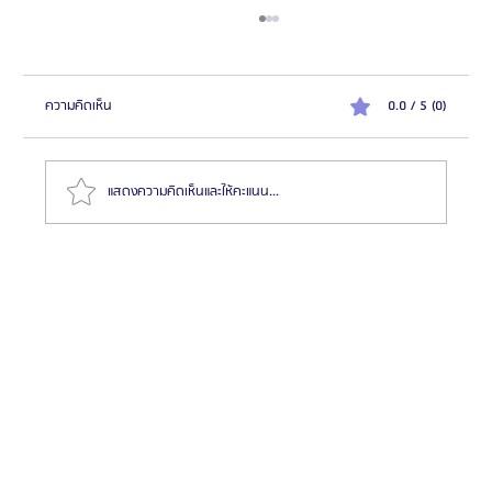
ความคิดเห็น
0.0 / 5 (0)
แสดงความคิดเห็นและให้คะแนน...
รีวิวต้องทำตาสองชั้นที่บาโนบากิ (Banobagi) สวยเป๊ะทุก
มุมแน่นอน!