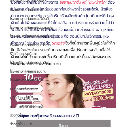
ศัลยแพทย์ ประเทศเกาหลี
บอกเลยว่าใครที่อยากเข้าวงการ 
ยิ่งอายุมากขึ้น แต่ "ยิ่งหน้าเด็ก"
 ต้อง
ไม่พลาด สำหรับเคล็ดลับขอบอกก่อนว่าพวกริ้วรอยแห่งวัย ผิวเหี่ยว
โรงพยาบาลศัลยกรรมเฟรช
ย่น ขาดความกระชับ การใช้ครีมหรือผลิตภัณฑ์กลุ่มสกินแคร์ที่บำรุง
โรงพยาบาลศัลยกรรมจีเอ็นจี
ผิวเผินไม่เพียงพอนะคะ ที่จำได้ผลคือ การทำหัตถการร่วมด้วย ไม่ว่า
โรงพยาบาลศัลยกรรมอิมเมจอัพ
จะเป็นการฉีดโบท็อกซ์ ฟิลเลอร์ ซึ่งตอนนี้ข่าวดีสำหรับชาวอายุเหยียบ 
25 อัป หรือคนที่กังวลเรื่องริ้วรอย คือ ตอนนี้เขามีนวัตกรรมแห่ง
โรงพยาบาลศัลยกรรมเจดับเบิลยู
หัตถการใหม่อย่าง การฉีด 
Sculptra 
ซึ่งสิ่งนี้สามารถฟื้นฟูผิวในล้ำลึก
โรงพยาบาลศัลยกรรมมาร์เบิ้ล
ขึ้น มีส่วนช่วยในการกระตุ้นคอลลาเจนเพื่อปรับสภาพกล้ามเนื้อใต้
รีวิวศัลยกรรมผู้ชาย
ผิวหนังให้มีความกระชับขึ้น เรียบตึงขึ้น แถมยังทิ้งผลลัพธ์ของการ
โรงพยาบาลศัลยกรรมมาอิน
ฟื้นฟูได้นานถึง 2 ปีเลยทีเดียวค่า
โรงพยาบาลศัลยกรรมนานะ
โรงพยาบาลศัลยกรรมรูบี
Certified Consultant
คู่มือศัลยกรรม
ข่าวสารศัลยกรรมเกาหลี
รีวิวดูดไขมัน
Sculptra กระตุ้นการสร้างคอลลาเจน 2 ปี
รีวิวดูดไขมันหน้า
ซื้อเลย