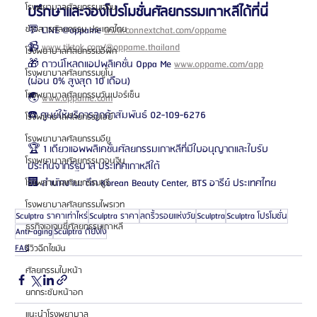
โรงพยาบาลศัลยกรรมเจจุน
ปรึกษาและจองโปรโมชั่นศัลยกรรมเกาหลีได้ที่นี่
ข่าวสารศัลยกรรม ประเทศไทย
💬 LINE @oppame 
www.connextchat.com/oppame
📹 
www.tiktok.com/@oppame.thailand
โรงพยาบาลศัลยกรรมอีพิก
🎁 ดาวน์โหลดแอปพลิเคชั่น Oppa Me 
www.oppame.com/app
โรงพยาบาลศัลยกรรมยูโน
(ผ่อน 0% สูงสุด 10 เดือน)
โรงพยาบาลศัลยกรรมวันเปอร์เซ็น
🌏 
www.oppame.com
☎️ ศูนย์ให้บริการลูกค้าสัมพันธ์ 02-109-6276
โรงพยาบาลศัลยกรรมเอบี
โรงพยาบาลศัลยกรรมอียู
🏆 1 เดียวแอพพลิเคชั่นศัลยกรรมเกาหลีที่มีใบอนุญาตและใบรับ
โรงพยาบาลศัลยกรรมวอนจิน
ประกันจากรัฐบาล ประเทศเกาหลีใต้
🏢 สำนักงาน: ตึก Korean Beauty Center, BTS อารีย์ ประเทศไทย
โรงพยาบาลศัลยกรรมอูรี
โรงพยาบาลศัลยกรรมไพรเวท
Sculptra ราคาเท่าไหร่
Sculptra ราคา
ลดริ้วรอยแห่งวัย
Sculptra
Sculptra โปรโมชั่น
ธุรกิจเอเจนซี่ศัลยกรรมเกาหลี
Anti-aging
Sculptra ดียังไง
FAQ
รีวิวฉีดไขมัน
ศัลยกรรมใบหน้า
ยกกระชับหน้าอก
แนะนำโรงพยาบาล