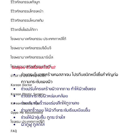
รีวิวศัลยกรรมแก้จมูก
รีวิวศัลยกรรมโครงหน้า
รีวิวศัลยกรรมโหนกแก้ม
รีวิวเกลี่ยไขมันใต้ตา
โรงพยาบาลศัลยกรรม ประเทศเกาหลีใต้
โรงพยาบาลศัลยกรรมจีเอ็นจี
โรงพยาบาลศัลยกรรมมาร์เบิ้ล
โรงพยาบาลศัลยกรรมเกาหลี
Sculptra ช่วยเรื่องอะไรบ้าง?
ช่วยกระตุ้นการสร้างคอลลาเจน โปรตีนชนิดหนึ่งซึ่งสำคัญต่อ
ข่าวสาร ประเทศเกาหลีใต้
ความกระชับของผิว
Korean Doctor
ช่วยปรับโครงสร้างผิวจากภาย ทำให้ผิวแข็งแรง
Korean Plastic Surgery
ช่วยยกกระชับผิวหย่อนคล้อย
ช่วยเติมเต็มริ้วรอยร่องลึกให้ดูจางลง
Korean Beauty Tips
ช่วยลดริ้วรอย ให้ผิวตึงกระชับเรียบเนียนขึ้น
Oppa Me Recommend
ช่วยให้ผิวชุ่มชื้น ดูกระจ่างใส
โรงแรม ประเทศเกาหลีใต้
ผิวดูฟู ดูสดใส
FAQ