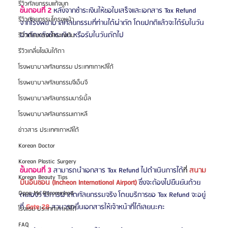
รีวิวศัลยกรรมแก้จมูก
ขั้นตอนที่ 2
 หลังจากชำระเงินให้ขอใบเสร็จและเอกสาร Tax Refund 
รีวิวศัลยกรรมโครงหน้า
จากโรงพยาบาลศัลยกรรมที่ท่านได้ผ่าตัด โดยปกติแล้วจะได้รับในวัน
ผ่าตัดหลังชำระเงิน หรือรับในวันถัดไป   
รีวิวศัลยกรรมโหนกแก้ม
รีวิวเกลี่ยไขมันใต้ตา
โรงพยาบาลศัลยกรรม ประเทศเกาหลีใต้
โรงพยาบาลศัลยกรรมจีเอ็นจี
โรงพยาบาลศัลยกรรมมาร์เบิ้ล
โรงพยาบาลศัลยกรรมเกาหลี
ข่าวสาร ประเทศเกาหลีใต้
Korean Doctor
Korean Plastic Surgery
ขั้นตอนที่ 3
 สามารถนำเอกสาร Tax Refund ไปดำเนินการได้
ที่ 
สนาม
Korean Beauty Tips
บินอินชอน (Incheon International Airport)
 ซึ่งจะต้องไปยืนยันด้วย
Oppa Me Recommend
ตนเองว่ามีการผ่าตัดศัลยกรรมจริง โดยบริการขอ Tax Refund จะอยู่
ที่ 
Gate 28
 สามารถยื่นเอกสารให้เจ้าหน้าที่ได้เลยนะคะ
โรงแรม ประเทศเกาหลีใต้
FAQ