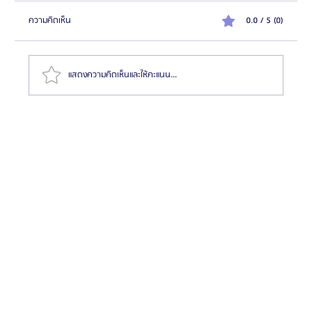
ความคิดเห็น
0.0 / 5 (0)
แสดงความคิดเห็นและให้คะแนน...
แนะนำ 7 ทีมแพทย์ โรงพยาบาลศัลยกรรม 1% Plastic
Surgery (แบบสรุปให้แล้ว)