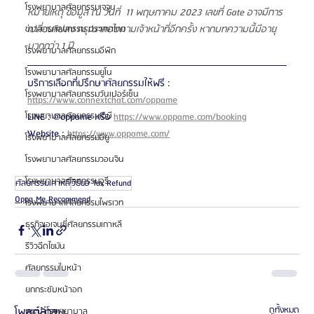
โรงพยาบาลศัลยกรรมเจจุน
หมายเหตุ ข้อมูล ณ วันที่  11 พฤษภาคม 2023 เลขที่ Gate อาจมีการ
เปลี่ยนแปลง กรุณาสอบถามเจ้าหน้าที่อีกครั้ง หากบทความนี้มีอายุ
ข่าวสารศัลยกรรม ประเทศไทย
มากกว่า 1 ปี
โรงพยาบาลศัลยกรรมอีพิก
โรงพยาบาลศัลยกรรมยูโน
บริการเลือกที่ปรึกษาศัลยกรรมให้ฟรี : 
โรงพยาบาลศัลยกรรมวันเปอร์เซ็น
https://www.connextchat.com/oppame
LINE : @oppame หรือ 
https://www.oppame.com/booking
โรงพยาบาลศัลยกรรมเอบี
Website : 
https://www.oppame.com/
โรงพยาบาลศัลยกรรมอียู
โรงพยาบาลศัลยกรรมวอนจิน
โรงพยาบาลศัลยกรรมอูรี
ศัลยกรรมเกาหลี
วิธีขอ Tax Refund
Oppa Me Recommend
โรงพยาบาลศัลยกรรมไพรเวท
ธุรกิจเอเจนซี่ศัลยกรรมเกาหลี
รีวิวฉีดไขมัน
ศัลยกรรมใบหน้า
ยกกระชับหน้าอก
โพสต์ล่าสุด
ดูทั้งหมด
แนะนำโรงพยาบาล