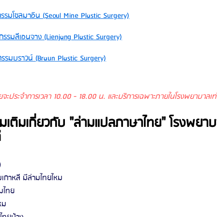
รมโซลมาอิน (Seoul Mine Plastic Surgery)
รมลีเอนจาง (Lienjang Plastic Surgery)
รมบราวน์ (Braun Plastic Surgery)
จะประจำการเวลา 10.00 - 18.00 น. และบริการเฉพาะภายในโรงพยาบาลเท่า
่มเติมเกี่ยวกับ "ล่ามแปลภาษาไทย" โรงพยา
ี
)
กาหลี มีล่ามไทยไหม
ามไทย
หม