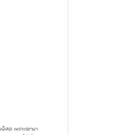
นี้เลย! เพราะเรอามา