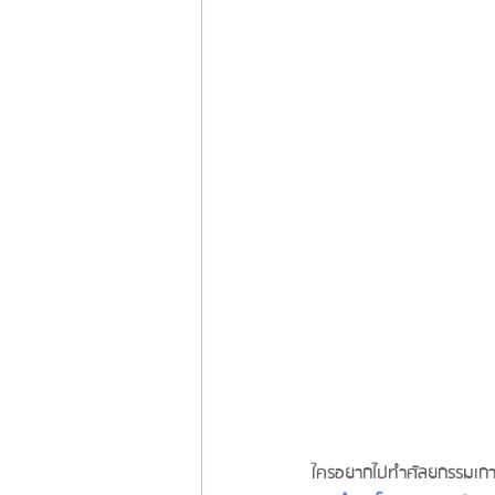
ข่าวสารศัลยกรรมเกาหลี
รีวิวดูดไขมัน
ใครอยากไปทำศัลยกรรมเกาหลี