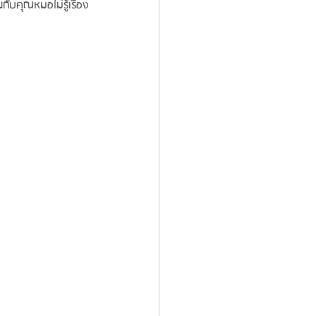
ับคุณหมอไม่รู้เรื่อง