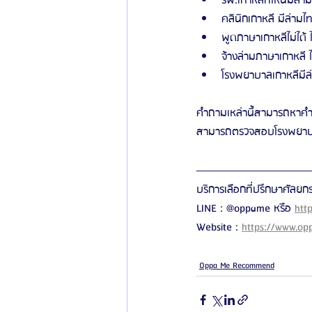
รพ.เกาหลีที่ไหนมีล่า
คลินิกเกาหลี มีล่าม
พูดภาษาเกาหลีไม่ได้
จ้างล่ามภาษาเกาหลี
โรงพยาบาลเกาหลีมีล
คำถามเหล่านี้สามารถหาคำต
สามารถตรวจสอบโรงพยาบาลศั
บริการเลือกที่ปรึกษาศัลยกร
LINE : @oppame หรือ 
htt
Website : 
https://www.o
Oppa Me Recommend