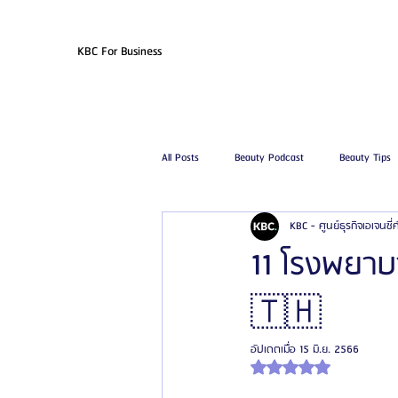
KBC For Business
All Posts
Beauty Podcast
Beauty Tips
KBC - ศูนย์ธุรกิจเอเจนซี
รีวิวศัลยกรรมฉีดไขมัน
รีวิวศัลยกรรมดูด
11 โรงพยาบ
🇹🇭
โรงพยาบาลศัลยกรรมเฟรช
โรงพยาบาลศ
อัปเดตเมื่อ
15 มิ.ย. 2566
ได้รับ NaN เต็ม 5 ดาว
รีวิวศัลยกรรมผู้ชาย
โรงพยาบาลศัลยก