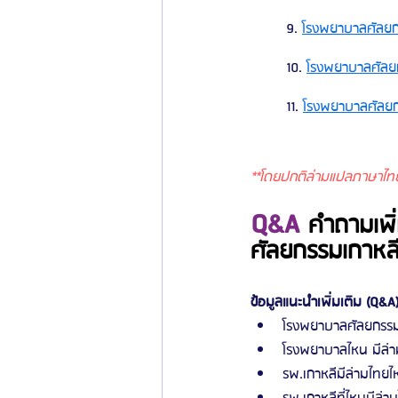
	9. 
โรงพยาบาลศัลยกร
	10. 
โรงพยาบาลศัลยกร
 	11. 
โรงพยาบาลศัลยกร
**โดยปกติล่ามแปลภาษาไทย
Q&A 
คำถามเพิ
ศัลยกรรมเกาหล
ข้อมูลแนะนำเพิ่มเติม (Q&A
โรงพยาบาลศัลยกรรมเ
โรงพยาบาลไหน มีล่
รพ.เกาหลีมีล่ามไทยไ