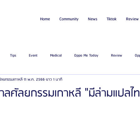
Home
Community
News
Tiktok
Review
Tips
Event
Medical
Oppa Me Today
Review
Op
่ศัลยกรรมเกาหลี
11 พ.ค. 2566
ยาว 1 นาที
ไขมัน
โรงพยาบาลศัลยกรรมเอท็อป
โรงพยาบาลศัลยกรรมบาโนบากิ
Be
าลศัลยกรรมเกาหลี "มีล่ามแปลไ
ัลยกรรมจีเอ็นจี
โรงพยาบาลศัลยกรรมอิมเมจอัพ
โรงพยาบาลศัลยกรรมเจดับเบ
รรมมาอิน
โรงพยาบาลศัลยกรรมนานะ
โรงพยาบาลศัลยกรรมรูบี
Certif