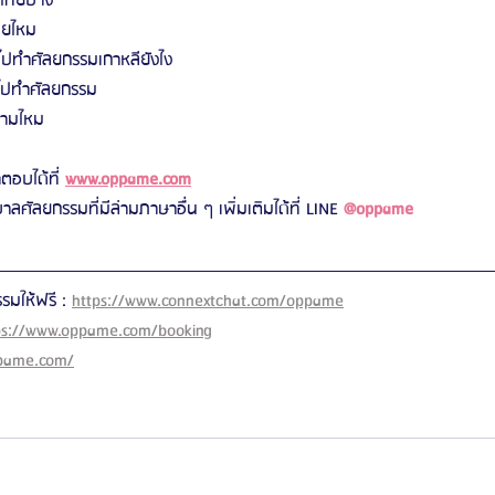
มไทยบ้าง
ไทยไหม
 ไปทำศัลยกรรมเกาหลียังไง
 ไปทำศัลยกรรม
่ามไหม
อบได้ที่ 
www.oppame.com
ลยกรรมที่มีล่ามภาษาอื่น ๆ เพิ่มเติมได้ที่ LINE 
@oppame
รมให้ฟรี : 
https://www.connextchat.com/oppame
ps://www.oppame.com/booking
ppame.com/