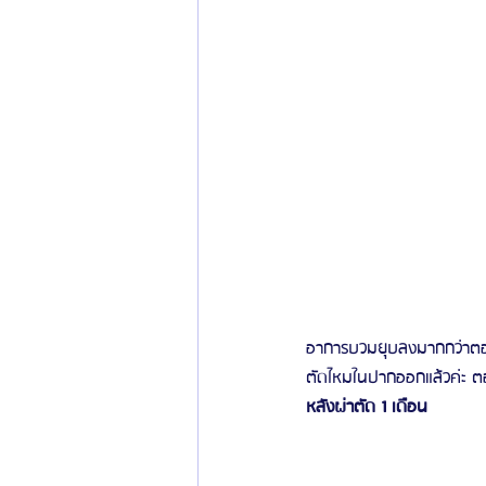
อาการบวมยุบลงมากกว่าตอน
ตัดไหมในปากออกแล้วค่ะ ตอนน
หลังผ่าตัด 1 เดือน