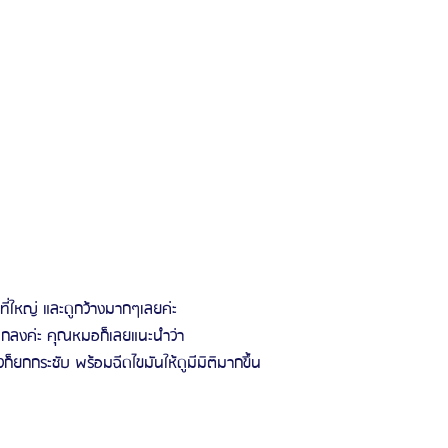
ที่ใหญ่ และดูกว้างมากๆเลยค่ะ
เล็กลงค่ะ คุณหมอก็เลยแนะนำว่า
วก็ยกกระชับ พร้อมฉีดไขมันให้ดูมีมิติมากขึ้น