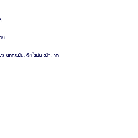
ิ
วัย
 V3 ยกกระชับ, ฉีดไขมันหน้าผาก