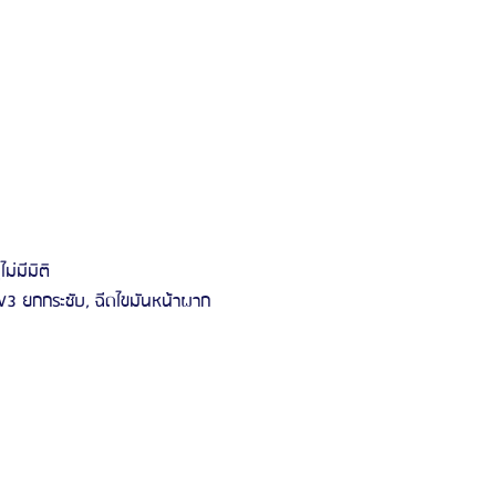
ม่มีมิติ
 V3 ยกกระชับ, ฉีดไขมันหน้าผาก