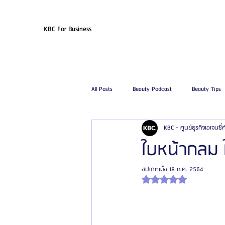
KBC For Business
All Posts
Beauty Podcast
Beauty Tips
KBC - ศูนย์ธุรกิจเอเจนซี
รีวิวศัลยกรรมฉีดไขมัน
รีวิวศัลยกรรมดูด
ใบหน้ากลม ให
อัปเดตเมื่อ
18 ก.ค. 2564
โรงพยาบาลศัลยกรรมเฟรช
โรงพยาบาลศ
ได้รับ NaN เต็ม 5 ดาว
รีวิวศัลยกรรมผู้ชาย
โรงพยาบาลศัลยก