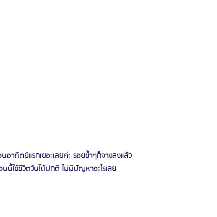
อาทิตย์แรกเยอะเลยค่ะ รอยช้ำๆก็จางลงแล้ว
ี้ใช้ชีวิตวันได้ปกติ ไม่มีปัญหาอะไรเลย