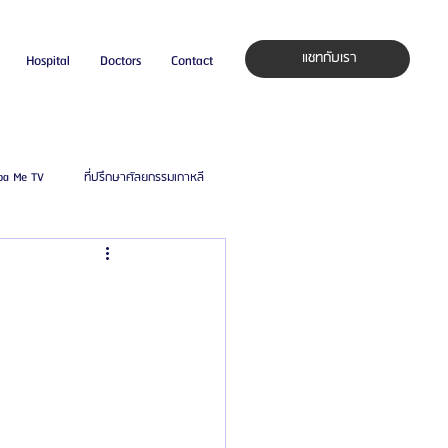
แชทกับเรา
Hospital
Doctors
Contact
pa Me TV
ที่ปรึกษาศัลยกรรมเกาหลี
auty Blog
ศัลยแพทย์ ประเทศเกาหลี
ิลยู
โรงพยาบาลศัลยกรรมมาร์เบิ้ล
ied Consultant
คู่มือศัลยกรรม