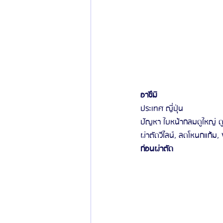
อาซึมิ
ประเทศ ญี่ปุ่น
ปัญหา ใบหน้ากลมดูใหญ่ ดูไ
ผ่าตัดวีไลน์, ลดโหนกแก้ม,
ก่อนผ่าตัด