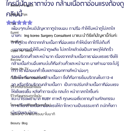
ใครมีปัญหาตาง่วง กล้ามเนื้อตาอ่อนแรงต้องดู
Beauty Podcast
คลิปนี้
Beauty Tips
ได้รับ NaN เต็ม 5 ดาว
Tips
เพื่อนๆคนไหนมีปัญหาตาดูง่วงนอน ตาปรือ ทำให้ใบหน้าดูไม่สดใส
Event
บ้างคะ  
Ing korea Surgery Consultant มาแนะนำวิธีแก้ปัญหานี้กันค่ะ
Medical
ตาที่ดูง่วง เกิดจากกล้ามเนื้อตาที่อ่อนแรง ทำให้เบิ่งตาได้ไม่เต็มที่ 
 นอกจากจะทำให้ใบหน้าดูเพลีย ไม่สดใสแล้วยังเป็นสาเหตุให้เกิดริ้ว
Oppa Me Today
รอยบริเวณคิ้วและหน้าผาก เนื่องจากกล้ามเนื้อตาเราอ่อนแรงเราจึงใช้
Review
กล้ามเนื้อส่วนอื่นแทนนั่นก็คือส่วนคิ้วและหน้าผาก บางท่านอาจจะไม่รู้
Oppa Me TV
ตัวว่าเราเผลอยกคิ้วขึ้นแสดงออกทางสีหน้าบ่อยๆ
วิธีแก้ไข คือการปรับกล้ามเนื้อตา ซึ่งก็คือการเย็บบริเวณชั้นตา3-4 
ที่ปรึกษาศัลยกรรมเกาหลี
จุด หรือกรีดบริเวณกล้ามเนื้อตา  เป็นการปรับกล้ามเนื้อตาทีอ่อนแรง
รีวิวศัลยกรรมฉีดไขมัน
ให้แข็งแรงขึ้น หลังทำตาจะเบิ่ง กลมโต หน้าตาสดใสขึ้นค่ะ
รีวิวศัลยกรรมดูดไขมัน
แนะนำโรงพยาบาล RUBY เกาหลี คุณหมอเชี่ยวชาญด้านศัลยกรรม
โรงพยาบาลศัลยกรรมเอท็อป
ตา แก้ไขกล้ามเนื้อตาอ่อนแรงให้ตาโตหวานเป็นธรรมชาติ ถนัดทั้งตา
ผู้หญิงและผู้ชาย
โรงพยาบาลศัลยกรรมบาโนบากิ
Beauty Blog