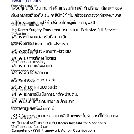
โรงพยาบาล RUBY
รีวิวดูดไขมันเหนียง
เพื่อนๆคนไหน อยากมาทำศัลยกรรมที่เกาหลี ทักปรึกษาได้เลยค่ะ จอง
กับเราราคาเดียวกับ รพ./คลินิก💯 *ใบเสร็จออกตรงจากโรงพยาบาล
รีวิวยกกระชับ
แต่ได้บริการและการให้คำปรึกษาโดยผู้เชี่ยวชาญฟรี‼️
รีวิวยกกระชับหน้าผาก
Ing Korea Surgery Consultant บริการแบบ Exclusive Full Service 
รีวิวร้อยไหม
ฟรี 🔥พนักงานต้อนรับที่สนามบิน 
รีวิวลดโหนกแก้ม
ฟรี 🔥 รถรับส่งสนามบิน–โรงแรม
ฟรี 🔥รถรับส่งโรงพยาบาล–โรงแรม
รีวิวศัลยกรรมกราม
ฟรี 🔥 บริการเช็คอินโรงแรม
รีวิวศัลยกรรมขากรรไกร
ฟรี 🔥 ยาทานหลังผ่าตัด
รีวิวศัลยกรรมคาง
ฟรี 🔥 ฉายแสงลดบวม
ฟรี 🔥 อาหารลดบวม 7 วัน
รีวิวศัลยกรรมจมูก
ฟรี 🔥 ล่ามดูแลแบบส่วนตัว
รีวิวศัลยกรรมตา
ฟรี 🔥 เอกสารยืนยันการผ่าตัด/ผ่านตม.
รีวิวศัลยกรรมผู้ชาย
ฟรี 🔥ประกันการเดินทาง 1.5 ล้านบาท 
รับระกันดูแลหลังผ่าตัด1 ปี 
รีวิวศัลยกรรมวีไลน์
🇰🇷“Agency ถูกกฎหมายเกาหลี มีLicense ใบรับรองนี้ได้รับการจด
รีวิวศัลยกรรมเกาหลี
ทะเบียนอย่างเป็นทางการกับ Korea Institute for Vocational 
รีวิวศัลยกรรมเสริมหน้าอก
Competency ตาม Framework Act on Qualifications