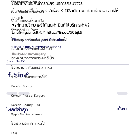
รีวิวศัลยกรรมแก้จมูก
มืออาชีพ ประสบการณ์สูง บริการครบวงจร
ถ้ามากับอิง ไม่ต้องกังวลเรื่อง K-ETA และ ตม. เราเตรียมเอกสารให้
รีวิวศัลยกรรมโครงหน้า
ครบค่ะ 
รีวิวศัลยกรรมโหนกแก้ม
📲ทักมาปรึกษาฟรีได้เลยค่ะ ยินดีให้บริการค่ะ😀
รีวิวเกลี่ยไขมันใต้ตา
Line@ingconsult.👉 https://lin.ee/SQtrjkS
FB: Ing korea Surgery Consultant 
โรงพยาบาลศัลยกรรม ประเทศเกาหลีใต้
Tiktok : ing_surgeryconsultant
โรงพยาบาลศัลยกรรมจีเอ็นจี
#RubyPlasticSurgery
โรงพยาบาลศัลยกรรมมาร์เบิ้ล
Oppa Me TV
โรงพยาบาลศัลยกรรมเกาหลี
ข่าวสาร ประเทศเกาหลีใต้
Korean Doctor
Korean Plastic Surgery
Korean Beauty Tips
โพสต์ล่าสุด
ดูทั้งหมด
Oppa Me Recommend
โรงแรม ประเทศเกาหลีใต้
FAQ