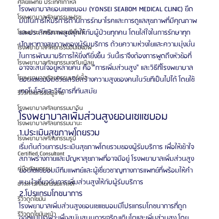
ศัลยแพทย์ ประเทศเกาหลี
โรงพยาบาลยอนเซแซบอม (YONSEI SEABOM MEDICAL CLINIC) ยึด
โรงพยาบาลศัลยกรรมเฟรช
มั่นในการให้บริการด้านการรักษาโรคและการดูแลสุขภาพที่มีคุณภาพ
และประสิทธิภาพสูงสุดให้กับผู้ป่วยทุกคน โดยใส่ใจในการรักษาทุก
โรงพยาบาลศัลยกรรมจีเอ็นจี
ปัญหาทางสุขภาพของผู้รับบริการ ด้วยความห่วงใยและความมุ่งมั่น
โรงพยาบาลศัลยกรรมอิมเมจอัพ
ในการพัฒนาบริการให้ยิ่งดียิ่งขึ้น วันนี้เราจึงต้องการพูดถึงหัวข้อที่
โรงพยาบาลศัลยกรรมเจดับเบิลยู
อาจจะสนใจอยู่หลายคน คือ "การเพิ่มส่วนสูง" และวิธีที่โรงพยาบาล
โรงพยาบาลศัลยกรรมมาร์เบิ้ล
ยอนเซแซบอมช่วยเสริมสร้างความสูงของคนในวัยทีเป็นไปได้ โดยใช้
เทคโนโลยีและวิธีการที่ทันสมัย
รีวิวศัลยกรรมผู้ชาย
โรงพยาบาลศัลยกรรมมาอิน
โรงพยาบาลเพิ่มส่วนสูงยอนเซแซบอม
โรงพยาบาลศัลยกรรมนานะ
1.ประเมินสุขภาพโดยรวม
โรงพยาบาลศัลยกรรมรูบี
เริ่มต้นด้วยการประเมินสุขภาพโดยรวมของผู้รับบริการ เพื่อให้เข้าใจ
Certified Consultant
สภาพร่างกายและปัญหาสุขภาพที่อาจมีอยู่ โรงพยาบาลเพิ่มส่วนสูง
คู่มือศัลยกรรม
ยอนเซแซบอมมีทีมแพทย์และผู้เชี่ยวชาญทางการแพทย์ที่พร้อมให้คำ
แนะนำเกี่ยวกับการเพิ่มส่วนสูงให้กับผู้รับบริการ
ข่าวสารศัลยกรรมเกาหลี
2.โปรแกรมโภชนาการ
รีวิวดูดไขมัน
โรงพยาบาลเพิ่มส่วนสูงยอนเซแซบอมมีโปรแกรมโภชนาการที่ถูก
รีวิวดูดไขมันหน้า
ออกแบบเฉพาะเพื่อสนับสนุนการเจริญเติบโตและเพิ่มส่วนสูง โดย