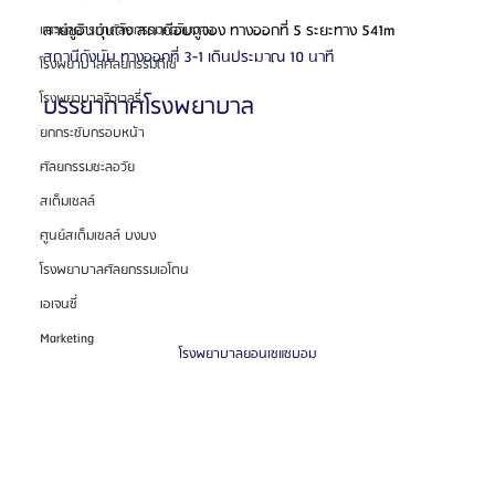
สายซูอินบุนดัง สถานีอับกูจอง ทางออกที่ 5 ระยะทาง 541m
แนะนำการทำศัลยกรรมความงาม
สถานีกังนัม ทางออกที่ 3-1 เดินประมาณ 10 นาที 
โรงพยาบาลศัลยกรรมดีเซ่
โรงพยาบาลจิวเวลรี่
บรรยากาศโรงพยาบาล
ยกกระชับกรอบหน้า
ศัลยกรรมชะลอวัย
สเต็มเซลล์
ศูนย์สเต็มเซลล์ บงบง
โรงพยาบาลศัลยกรรมเอโตน
เอเจนซี่
Marketing
โรงพยาบาลยอนเซแซบอม