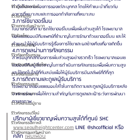
คำนึงถึงความต้องการของแต่ละบุคคล โดยให้คำแนะนำเกี่ยวกับ
รีวิวดูดไขมันเหนียง
อาหารที่เหมาะสมและการออกกำลังกายที่เหมาะสม
รีวิวยกกระชับ
3.การใช้ยาฮอร์โมน
รีวิวยกกระชับหน้าผาก
ในบางกรณีที่สามารถใช้ยาฮอร์โมนเพื่อเพิ่มส่วนสูงได้ โรงพยาบาล
รีวิวร้อยไหม
ยอนเซแซบอมมีทีมแพทย์ที่ชำนาญในการรักษาด้วยยาฮอร์โมน และให้
คำแนะนำให้ผู้รับบริการรู้เรื่องการใช้ยาและผลข้างเคียงที่อาจเกิดขึ้น
รีวิวลดโหนกแก้ม
4.การดูแลผ่านการศัลยกรรม
รีวิวศัลยกรรมกราม
สำหรับบุคคลที่ต้องการเพิ่มส่วนสูงอย่างรวดเร็ว โรงพยาบาลยอนเซ
แซบอมมีทีมผู้เชี่ยวชาญในการดำเนินการศัลยกรรมเพื่อเพิ่มความสูง 
รีวิวศัลยกรรมขากรรไกร
และใช้เทคโนโลยีที่ทันสมัยเพื่อให้ผู้รับบริการมีผลลัพธ์ที่ดีที่สุด
รีวิวศัลยกรรมคาง
5.การติดตามและดูแลผู้รับบริการ
รีวิวศัลยกรรมจมูก
โรงพยาบาลยอนเซแซบอมใส่ใจในการติดตามและดูแลผู้รับบริการหลัง
จากการรักษา เพื่อให้ความสำคัญกับการดูแลและเฝ้าระวังการพัฒนา
รีวิวศัลยกรรมตา
ทางสุขภาพ
รีวิวศัลยกรรมผู้ชาย
รีวิวศัลยกรรมวีไลน์
ปรึกษาผู้เชี่ยวชาญเพิ่มความสูงได้ที่ศูนย์ SHC 
รีวิวศัลยกรรมเกาหลี
www.seoulheightcenter.com
 LINE @shcofficial หรือ
รีวิวศัลยกรรมเสริมหน้าอก
คลิก 
เพิ่มเพื่อน