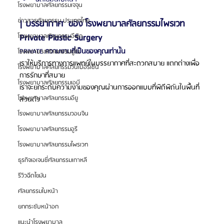
โรงพยาบาลศัลยกรรมเจจุน
ข่าวสารศัลยกรรม ประเทศไทย
| บรรยากาศ  ของ โรงพยาบาลศัลยกรรมไพรเวท 
Private Plastic Surgery
โรงพยาบาลศัลยกรรมอีพิก
PRIVATE 
ความงามที่เป็นของคุณเท่านั้น
โรงพยาบาลศัลยกรรมยูโน
เราให้บริการทางการแพทย์ในบรรยากาศที่สะดวกสบาย แตกต่างเพื่อ
โรงพยาบาลศัลยกรรมวันเปอร์เซ็น
การรักษาที่สบาย
โรงพยาบาลศัลยกรรมเอบี
เราจะยกระดับความงามของคุณผ่านการออกแบบที่พิถีพิถันในพื้นที่
โรงพยาบาลศัลยกรรมอียู
ส่วนตัว
โรงพยาบาลศัลยกรรมวอนจิน
โรงพยาบาลศัลยกรรมอูรี
โรงพยาบาลศัลยกรรมไพรเวท
ธุรกิจเอเจนซี่ศัลยกรรมเกาหลี
รีวิวฉีดไขมัน
ศัลยกรรมใบหน้า
ยกกระชับหน้าอก
แนะนำโรงพยาบาล