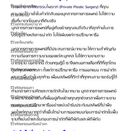
รีวิวดูดไขมันเหนียง
โรงพยาบาลศัลยกรรมไพรเวท (Private Plastic Surgery) 
ที่คุณ
สามารถไว้วางใจในคำตัดสินของบุคลากรทางการแพทย์ ไม่ใช่ความ
รีวิวยกกระชับ
เชื่อที่มาจากโฆษณาที่เกินจริง
รีวิวยกกระชับหน้าผาก
บุคลากรทางการแพทย์ที่อยู่เคียงข้างคุณจนถึงวินาทีสุดท้ายในการ
รีวิวร้อยไหม
ปรับรูปร่างหลังการผ่าตัด ไม่ใช่เพียงแค่การปรึกษาหารือ
รีวิวลดโหนกแก้ม
บุคลากรทางการแพทย์ที่มีประสบการณ์มากมาย ให้ความสำคัญกับ
รีวิวศัลยกรรมกราม
ความต้องการความงามของแต่ละบุคคล ไม่ใช่ความงามตาม
รีวิวศัลยกรรมขากรรไกร
มาตรฐาน นอกจากนี้ ด้วยทฤษฎีนี้ เราจึงเสนอทางเลือกที่ดีที่สุดโดย
ดูแลคุณตลอดเวลา ตั้งแต่การปรึกษาหารือ การออกแบบ การผ่าตัด 
รีวิวศัลยกรรมคาง
และการฟื้นตัวขั้นสุดท้าย เพื่อผลลัพธ์ที่ดีกว่าที่ทุกคนสามารถรับรู้ได้
รีวิวศัลยกรรมจมูก
รีวิวศัลยกรรมตา
ท่ามกลางความคิดและการตัดสินใจมากมาย บุคลากรทางการแพทย์
รีวิวศัลยกรรมผู้ชาย
จะพยายามอย่างเต็มที่เพื่ออยู่เคียงข้างคุณทุกช่วงเวลาเพื่อความงาม
ของคุณ การปรึกษาหารืออย่างแม่นยำรับประกันผลลัพธ์ที่น่าพึง
รีวิวศัลยกรรมวีไลน์
พอใจแก่คุณมากกว่าสิ่งอื่นใดผ่านการออกแบบก่อนการผ่าตัดขั้นพื้น
รีวิวศัลยกรรมเกาหลี
ฐานที่แม่นยำและขั้นตอนการผ่าตัดที่พิถีพิถันและพิถีพิถัน
รีวิวศัลยกรรมเสริมหน้าอก