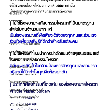
จะได้รับความไว้วางใจด้วยทักษะและผลลัพธ์เท่านั้น
Skin & Promotion
นี่คือปรัชญาของการทำศัลยกรรมตกแต่งเอกชน
ศัลยกรรมเกาหลี
ดาราเกาหลี
| ไม่ใช่โรงพยาบาลศัลยกรรมไพรเวทที่เป็นมาตรฐาน
สำหรับคนจำนวนมาก แต่
ดาราไทย
เป็นโรงพยาบาลที่ฟังเสียงหัวใจของทุกคนและร่วมแรง
ท่องเที่ยว ประเทศเกาหลีใต้
ร่วมใจเพื่อผลลัพธ์ที่ดีกว่าสำหรับแต่ละคน
ข่าวดารา ศิลปิน นักแสดง
ราคาศัลยกรรมเกาหลี
| ไม่ใช่เพียงคำแนะนำการผ่าตัดแบบง่ายๆและเฉยเมยแต่
โรงพยาบาลศัลยกรรมไพรเวท
ราคาศัลยกรรมเกาหลี
มีทีมแพทย์ที่เข้าใจความต้องการของคุณ และสามารถ
ธุรกิจศัลยกรรมเกาหลี
อธิบายได้ว่าทำไมคุณจึงต้องผ่าตัด
เอเจนซี่ศัลยกรรมเกาหลี
โรงพยาบาลศัลยกรรมวิว
| ประเภทศัลยกรรมที่โดดเด่น ของโรงพยาบาลไพรเวท 
โรงพยาบาลศัลยกรรมบราวน์
Private Plastic Surgery
โรงพยาบาลศัลยกรรมไอดี
ศัลยกรรมตา
ศัลยกรรมจมูก
คลินิกผิวพรรณ
ฉีดไขมันใบหน้า