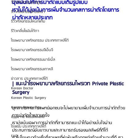
มุ่งเน้นไปที่การผ่าตัดแบบเต็มรูปแบบ
รีวิวศัลยกรรมแก้จมูก
เราไม่ได้มุ่งเน้นการเพิ่มจำนวนเคสการผ่าตัดโดยการ
รีวิวศัลยกรรมโครงหน้า
ผ่าตัดหลายประเภท
รีวิวศัลยกรรมโหนกแก้ม
รีวิวเกลี่ยไขมันใต้ตา
โรงพยาบาลศัลยกรรม ประเทศเกาหลีใต้
โรงพยาบาลศัลยกรรมจีเอ็นจี
โรงพยาบาลศัลยกรรมมาร์เบิ้ล
โรงพยาบาลศัลยกรรมเกาหลี
ข่าวสาร ประเทศเกาหลีใต้
| แนะนำโรงพยาบาลศัลยกรรมไพรเวท Private Plastic 
Korean Doctor
Surgery
Korean Plastic Surgery
Korean Beauty Tips
บุคลากรทางการแพทย์เอกชนจะไม่พยายามเพิ่มจำนวนการผ่าตัดด้วย
การผ่าตัดซ้ำหลายครั้ง
Oppa Me Recommend
เรามุ่งเน้นเฉพาะการผ่าตัดที่สามารถแนะนำได้อย่างมั่นใจผ่าน
โรงแรม ประเทศเกาหลีใต้
ประสบการณ์อันยาวนานและสามารถรับรองผลลัพธ์ที่ดีได้
FAQ
เราไม่โฆษณาด้วยชื่อที่สวยหรูที่ห่อหุ้มหรือตกแต่งด้วยสำนวนที่ดี เรา