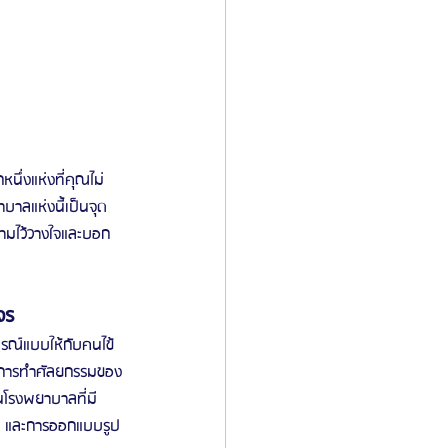
ึ่งแห่งที่คุณไม่
าลแห่งนี้เป็นจุด
วามไว้วางใจและบอก
จร
ูรณ์แบบให้กับคนไข้
พธ์การทำศัลยกรรมของ
นโรงพยาบาลที่มี
ัย และการออกแบบรูป