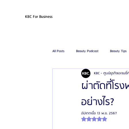
KBC For Business
All Posts
Beauty Podcast
Beauty Tips
KBC - ศูนย์ธุรกิจเอเจนซี
รีวิวศัลยกรรมฉีดไขมัน
รีวิวศัลยกรรมดูด
ผ่าตัดที่โร
อย่างไร?
โรงพยาบาลศัลยกรรมเฟรช
โรงพยาบาลศ
อัปเดตเมื่อ
13 พ.ย. 2567
ได้รับ NaN เต็ม 5 ดาว
รีวิวศัลยกรรมผู้ชาย
โรงพยาบาลศัลยก