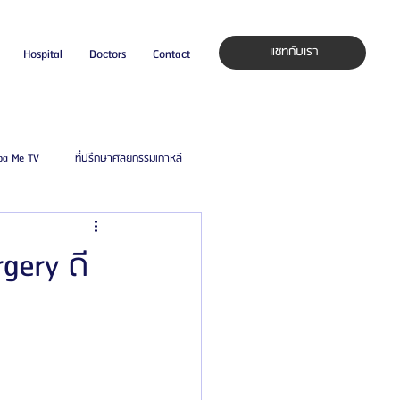
แชทกับเรา
Hospital
Doctors
Contact
pa Me TV
ที่ปรึกษาศัลยกรรมเกาหลี
auty Blog
ศัลยแพทย์ ประเทศเกาหลี
gery ดี
ิลยู
โรงพยาบาลศัลยกรรมมาร์เบิ้ล
ied Consultant
คู่มือศัลยกรรม