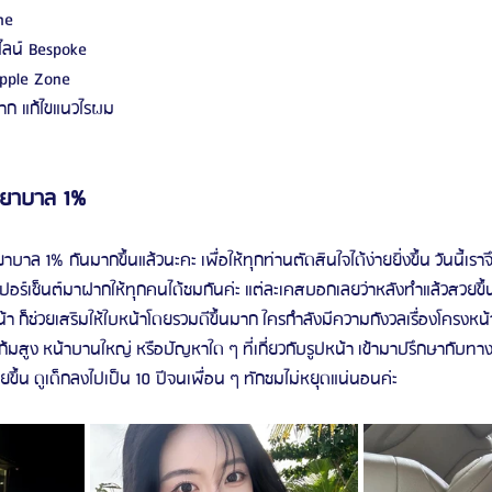
ne
ไลน์ Bespoke
pple Zone
าก แก้ไขแนวไรผม
งพยาบาล 1%
าบาล 1% กันมากขึ้นแล้วนะคะ เพื่อให้ทุกท่านตัดสินใจได้ง่ายยิ่งขึ้น วันนี้เรา
อร์เซ็นต์มาฝากให้ทุกคนได้ชมกันค่ะ แต่ละเคสบอกเลยว่าหลังทำแล้วสวยขึ้น
า ก็ช่วยเสริมให้ใบหน้าโดยรวมดีขึ้นมาก ใครกำลังมีความกังวลเรื่องโครงหน้า
ก้มสูง หน้าบานใหญ่ หรือปัญหาใด ๆ ที่เกี่ยวกับรูปหน้า เข้ามาปรึกษากับท
วยขึ้น ดูเด็กลงไปเป็น 10 ปีจนเพื่อน ๆ ทักชมไม่หยุดแน่นอนค่ะ