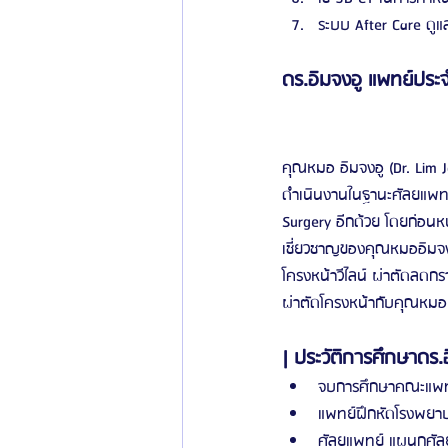
ระบบ After Care ดูแ
ดร.อิมจงอู แพทย์ประจ
คุณหมอ อิมจงอู (Dr. Lim
ดำเนินงานในฐานะศัลยแพทย์
Surgery อีกด้วย โดยก่อน
เชี่ยวชาญของคุณหมออิมจงอู
โครงหน้าวีไลน์ ผ่าตัดลดกร
ผ่าตัดโครงหน้ากับคุณหมอแ
| ประวัติการศึกษาดร.
จบการศึกษาคณะแพทย
แพทย์ฝึกหัดโรงพยา
ศัลยแพทย์ แผนกศัล