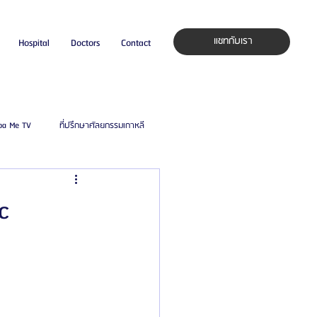
แชทกับเรา
Hospital
Doctors
Contact
pa Me TV
ที่ปรึกษาศัลยกรรมเกาหลี
auty Blog
ศัลยแพทย์ ประเทศเกาหลี
c
ิลยู
โรงพยาบาลศัลยกรรมมาร์เบิ้ล
ied Consultant
คู่มือศัลยกรรม