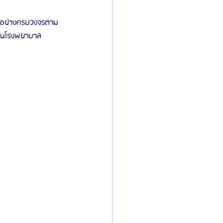
่มีอย่างครบวงจรตาม
่งในโรงพยาบาล