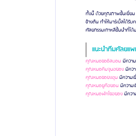
ทั้งนี้ ด้วยคุณภาพชั้นเยี
ข้างต้น ทำให้มาร์เบิ้ลได้
ศัลยกรรมเกาหลีชั้นนำที่ได
แนะนำทีมศัลยแพท
คุณหมอซออิลบอม
 มีควา
คุณหมอคิมจุนฮยอง
 มีคว
คุณหมอซอยงฮุน
 มีความเ
คุณหมอยูคีฮยอน
 มีความ
คุณหมอพัคโซฮยอง
 มีควา