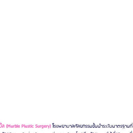
รีวิวดูดไขมันหน้า
รีวิวดูดไขมันเหนียง
ล (Marble Plastic Surgery)
 โ
รงพยาบาลศัลยกรรมชั้นนำระดับมาตรฐานที่