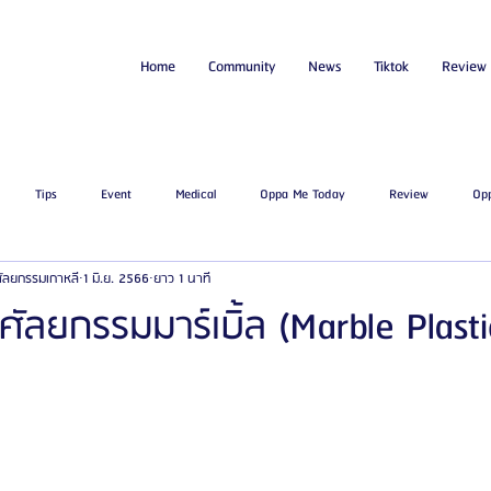
Home
Community
News
Tiktok
Review
Tips
Event
Medical
Oppa Me Today
Review
Op
่ศัลยกรรมเกาหลี
1 มิ.ย. 2566
ยาว 1 นาที
ไขมัน
โรงพยาบาลศัลยกรรมเอท็อป
โรงพยาบาลศัลยกรรมบาโนบากิ
Be
ลยกรรมมาร์เบิ้ล (Marble Plasti
ัลยกรรมจีเอ็นจี
โรงพยาบาลศัลยกรรมอิมเมจอัพ
โรงพยาบาลศัลยกรรมเจดับเบ
รรมมาอิน
โรงพยาบาลศัลยกรรมนานะ
โรงพยาบาลศัลยกรรมรูบี
Certif