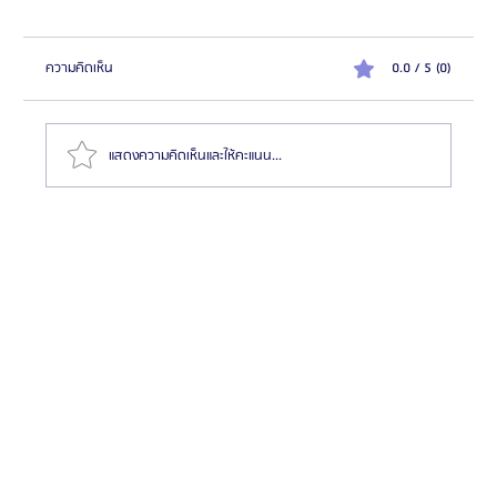
ความคิดเห็น
0.0 / 5 (0)
แสดงความคิดเห็นและให้คะแนน...
โรงพยาบาลศัลยกรรมเอ็กซ์โอ (XO Plastic Surgery)
ประเทศเกาหลีใต้