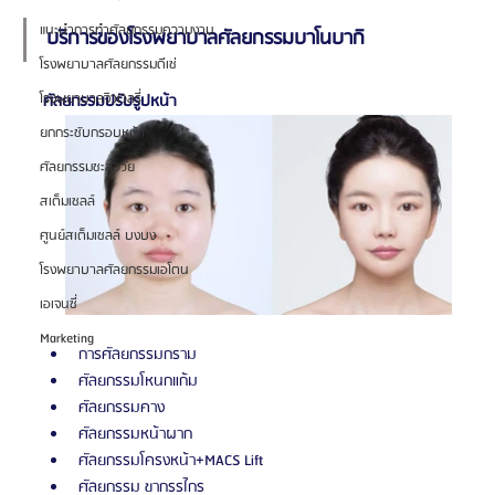
แนะนำการทำศัลยกรรมความงาม
บริการของโรงพยาบาลศัลยกรรมบาโนบากิ
โรงพยาบาลศัลยกรรมดีเซ่
โรงพยาบาลจิวเวลรี่
ศัลยกรรมปรับรูปหน้า
ยกกระชับกรอบหน้า
ศัลยกรรมชะลอวัย
สเต็มเซลล์
ศูนย์สเต็มเซลล์ บงบง
โรงพยาบาลศัลยกรรมเอโตน
เอเจนซี่
Marketing
การศัลยกรรมกราม
ศัลยกรรมโหนกแก้ม
ศัลยกรรมคาง
ศัลยกรรมหน้าผาก
ศัลยกรรมโครงหน้า+MACS Lift
ศัลยกรรม ขากรรไกร