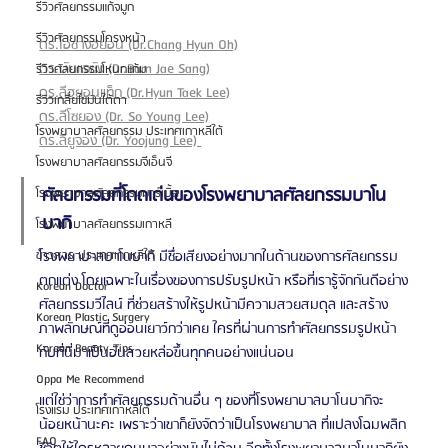
รีวิวศัลยกรรมแก้จมูก
รีวิวศัลยกรรมโครงหน้า
ดร.โอชางฮยอน (Dr.Chang Hyun Oh)
ดร.บันแจซัง (Dr.Barn Jae Sang)
รีวิวศัลยกรรมโหนกแก้ม
ดร.ลีฮยอนแท็ก (Dr.Hyun Taek Lee)
รีวิวเกลี่ยไขมันใต้ตา
ดร.ลีโซยอง (Dr. So Young Lee)
โรงพยาบาลศัลยกรรม ประเทศเกาหลีใต้
ดร.ลียูจอง (Dr. Yoojung Lee) 
โรงพยาบาลศัลยกรรมจีเอ็นจี
ศัลยกรรมที่โดดเด่นของโรงพยาบาลศัลยกรรมบาโน
โรงพยาบาลศัลยกรรมมาร์เบิ้ล
บากิ
โรงพยาบาลศัลยกรรมเกาหลี
โรงพยาบาลบาโนบากิ มีชื่อเสียงอย่างมากในด้านของการศัลยกรรม
ข่าวสาร ประเทศเกาหลีใต้
ตกแต่ง โดยเฉพาะในเรื่องของการปรับรูปหน้า หรือที่เรารู้จักกันดีอย่าง
Korean Doctor
ศัลยกรรมวีไลน์ ที่ช่วยสร้างให้รูปหน้ามีความสวยสมดุล และสร้าง
Korean Plastic Surgery
ภาพลักษณ์ที่ดูอ่อนเยาว์กว่าเคย ใครที่ผ่านการทำศัลยกรรมรูปหน้า
Korean Beauty Tips
กับที่นี่มาเป็นอันสวยหล่อขึ้นทุกคนอย่างแน่นอน 
Oppa Me Recommend
แต่ใช่ว่าการทำศัลยกรรมด้านอื่น ๆ ของที่โรงพยาบาลบาโนบากิจะ
โรงแรม ประเทศเกาหลีใต้
น้อยหน้านะคะ เพราะว่าเขาก็ยังจัดว่าเป็นโรงพยาบาล ที่แปลงโฉมพลิก
FAQ