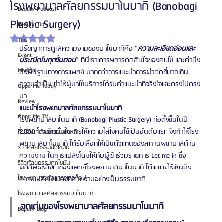
โรงพยาบาลศัลยกรรมบาโนบากิ (Banobagi
Beauty Podcast
Plastic Surgery)
Beauty Tips
ได้รับ NaN เต็ม 5 ดาว
Tips
ปรัชญาการดูแลความงามของบาโนบากิคือ “
ความละเอียดอ่อนและ
Event
ประณีตในทุกขั้นตอน
” ที่นี่เราเคารพการตัดสินใจของคนไข้ และคำนึง
Medical
ถึงพื้นฐานทางการแพทย์ มากกว่าการแนะนำการผ่าตัดที่มากเกิน
ความจำเป็น ทำให้ผู้มาใช้บริการได้รับคำแนะนำที่จริงใจและตรงไปตรง
Oppa Me Today
มา
Review
แนะนำโรงพยาบาลศัลยกรรมบาโนบากิ
Oppa Me TV
โรงพยาบาลบาโนบากิ (Banobagi Plastic Surgery) ก่อตั้งขึ้นในปี 
2000 โดยยึดมั่นในการให้ความใส่ใจคนไข้เป็นอันดับแรก จึงทำให้โรง
ที่ปรึกษาศัลยกรรมเกาหลี
พยาบาลบาโนบากิ ได้รับเลือกให้เป็นตัวแทนของสถานพยาบาลด้าน
รีวิวศัลยกรรมฉีดไขมัน
ความงาม ในการแปลงโฉมให้กับผู้เข้าร่วมรายการ Let me in ซึ่ง
รีวิวศัลยกรรมดูดไขมัน
ผลลัพธ์หลังทำของแพทย์โรงพยาบาลบาโนบากิ ได้แสดงให้เห็นถึง
โรงพยาบาลศัลยกรรมเอท็อป
ความเปลี่ยนแปลงที่สวยงามอย่างเป็นธรรมชาติ
โรงพยาบาลศัลยกรรมบาโนบากิ
จุดเด่นของโรงพยาบาลศัลยกรรมบาโนบากิ
Beauty Blog