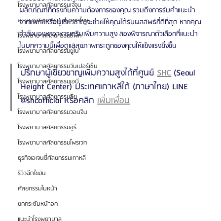
โรงพยาบาลศัลยกรรมเจจุน
ผลิตภัณฑ์ที่ตรงกับความต้องการของคุณ รวมถึงการรับคำแนะนำ
ข่าวสารศัลยกรรม ประเทศไทย
จากแพทย์หรือผู้เชี่ยวชาญจะช่วยให้คุณได้รับผลลัพธ์ที่ดีที่สุด หากคุณ
กำลังมองหาอาหารเสริมเพิ่มความสูง ลองพิจารณาตัวเลือกที่แนะนำ
โรงพยาบาลศัลยกรรมอีพิก
ในบทความนี้เพื่อดูแลสุขภาพกระดูกของคุณให้แข็งแรงยิ่งขึ้น
โรงพยาบาลศัลยกรรมยูโน
โรงพยาบาลศัลยกรรมวันเปอร์เซ็น
ปรึกษาผู้เชี่ยวชาญเพิ่มความสูงได้ที่ศูนย์ 
SHC
 (Seoul 
โรงพยาบาลศัลยกรรมเอบี
Height Center) ประเทศเกาหลีใต้ (ภาษาไทย) LINE 
โรงพยาบาลศัลยกรรมอียู
@shcofficial หรือคลิก 
เพิ่มเพื่อน
โรงพยาบาลศัลยกรรมวอนจิน
โรงพยาบาลศัลยกรรมอูรี
โรงพยาบาลศัลยกรรมไพรเวท
ธุรกิจเอเจนซี่ศัลยกรรมเกาหลี
รีวิวฉีดไขมัน
ศัลยกรรมใบหน้า
ยกกระชับหน้าอก
แนะนำโรงพยาบาล