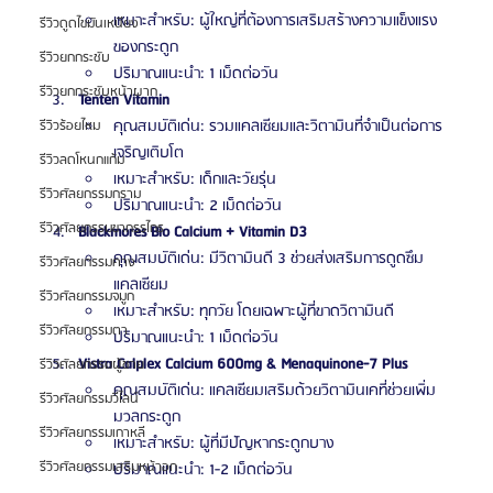
เหมาะสำหรับ: ผู้ใหญ่ที่ต้องการเสริมสร้างความแข็งแรง
รีวิวดูดไขมันเหนียง
ของกระดูก
รีวิวยกกระชับ
ปริมาณแนะนำ: 1 เม็ดต่อวัน
รีวิวยกกระชับหน้าผาก
Tenten Vitamin
คุณสมบัติเด่น: รวมแคลเซียมและวิตามินที่จำเป็นต่อการ
รีวิวร้อยไหม
เจริญเติบโต
รีวิวลดโหนกแก้ม
เหมาะสำหรับ: เด็กและวัยรุ่น
รีวิวศัลยกรรมกราม
ปริมาณแนะนำ: 2 เม็ดต่อวัน
รีวิวศัลยกรรมขากรรไกร
Blackmores Bio Calcium + Vitamin D3
คุณสมบัติเด่น: มีวิตามินดี 3 ช่วยส่งเสริมการดูดซึม
รีวิวศัลยกรรมคาง
แคลเซียม
รีวิวศัลยกรรมจมูก
เหมาะสำหรับ: ทุกวัย โดยเฉพาะผู้ที่ขาดวิตามินดี
รีวิวศัลยกรรมตา
ปริมาณแนะนำ: 1 เม็ดต่อวัน
Vistra Calplex Calcium 600mg & Menaquinone-7 Plus
รีวิวศัลยกรรมผู้ชาย
คุณสมบัติเด่น: แคลเซียมเสริมด้วยวิตามินเคที่ช่วยเพิ่ม
รีวิวศัลยกรรมวีไลน์
มวลกระดูก
รีวิวศัลยกรรมเกาหลี
เหมาะสำหรับ: ผู้ที่มีปัญหากระดูกบาง
รีวิวศัลยกรรมเสริมหน้าอก
ปริมาณแนะนำ: 1-2 เม็ดต่อวัน