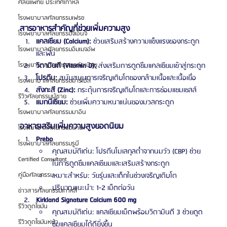
ศัลยแพทย์ ประเทศเกาหลี
โรงพยาบาลศัลยกรรมเฟรช
สารอาหารสำคัญที่ช่วยเพิ่มความสูง
โรงพยาบาลศัลยกรรมจีเอ็นจี
แคลเซียม (Calcium):
 ช่วยเสริมสร้างความแข็งแรงของกระดูก
โรงพยาบาลศัลยกรรมอิมเมจอัพ
และฟัน
วิตามินดี (Vitamin D):
 ส่งเสริมการดูดซึมแคลเซียมเข้าสู่กระดูก
โรงพยาบาลศัลยกรรมเจดับเบิลยู
โปรตีน:
 สนับสนุนการเจริญเติบโตของกล้ามเนื้อและเนื้อเยื่อ
โรงพยาบาลศัลยกรรมมาร์เบิ้ล
สังกะสี (Zinc):
 กระตุ้นการเจริญเติบโตและการซ่อมแซมเซลล์
รีวิวศัลยกรรมผู้ชาย
แมกนีเซียม:
 ช่วยเพิ่มความหนาแน่นของมวลกระดูก
โรงพยาบาลศัลยกรรมมาอิน
อาหารเสริมเพิ่มความสูงยอดนิยม
โรงพยาบาลศัลยกรรมนานะ
Prebo
โรงพยาบาลศัลยกรรมรูบี
คุณสมบัติเด่น: โปรตีนโมเลกุลต่ำจากนมวัว (CBP) ช่วย
Certified Consultant
ในการดูดซึมแคลเซียมและเสริมสร้างกระดูก
เหมาะสำหรับ: วัยรุ่นและเด็กในช่วงเจริญเติบโต
คู่มือศัลยกรรม
ปริมาณแนะนำ: 1-2 เม็ดต่อวัน
ข่าวสารศัลยกรรมเกาหลี
Kirkland Signature Calcium 600 mg
รีวิวดูดไขมัน
คุณสมบัติเด่น: แคลเซียมเม็ดพร้อมวิตามินดี 3 ช่วยดูด
รีวิวดูดไขมันหน้า
ซึมแคลเซียมได้ดียิ่งขึ้น