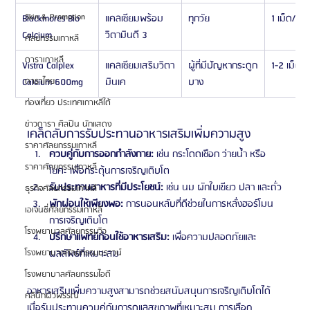
Skin & Promotion
Blackmores Bio 
แคลเซียมพร้อม
ทุกวัย
1 เม็ด/วัน
Calcium
วิตามินดี 3
ศัลยกรรมเกาหลี
ดาราเกาหลี
Vistra Calplex 
แคลเซียมเสริมวิตา
ผู้ที่มีปัญหากระดูก
1-2 เม็ด/ว
Calcium 600mg
มินเค
บาง
ดาราไทย
ท่องเที่ยว ประเทศเกาหลีใต้
ข่าวดารา ศิลปิน นักแสดง
เคล็ดลับการรับประทานอาหารเสริมเพิ่มความสูง
ราคาศัลยกรรมเกาหลี
ควบคู่กับการออกกำลังกาย:
 เช่น กระโดดเชือก ว่ายน้ำ หรือ
ราคาศัลยกรรมเกาหลี
โยคะ เพื่อกระตุ้นการเจริญเติบโต
รับประทานอาหารที่มีประโยชน์:
 เช่น นม ผักใบเขียว ปลา และถั่ว
ธุรกิจศัลยกรรมเกาหลี
พักผ่อนให้เพียงพอ:
 การนอนหลับที่ดีช่วยในการหลั่งฮอร์โมน
เอเจนซี่ศัลยกรรมเกาหลี
การเจริญเติบโต
โรงพยาบาลศัลยกรรมวิว
ปรึกษาแพทย์ก่อนใช้อาหารเสริม:
 เพื่อความปลอดภัยและ
ผลลัพธ์ที่เหมาะสม
โรงพยาบาลศัลยกรรมบราวน์
โรงพยาบาลศัลยกรรมไอดี
อาหารเสริมเพิ่มความสูงสามารถช่วยสนับสนุนการเจริญเติบโตได้
คลินิกผิวพรรณ
เมื่อรับประทานควบคู่กับการดูแลสุขภาพที่เหมาะสม การเลือก