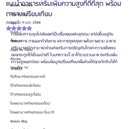
แนะนำอาหารเสริมเพิ่มความสูงที่ดีที่สุด พร้อม
Beauty Podcast
ตารางเปรียบเทียบ
Beauty Tips
อัปเดตเมื่อ
11 ม.ค. 2568
Tips
ได้รับ NaN เต็ม 5 ดาว
Event
การเพิ่มความสูงไม่เพียงแต่เป็นเรื่องของพันธุกรรม แต่ยังขึ้นอยู่กับ
โภชนาการ การออกกำลังกาย และการดูแลสุขภาพในภาพรวม อาหาร
Medical
เสริมบางชนิดสามารถช่วยส่งเสริมการเจริญเติบโตและความแข็งแรง
Oppa Me Today
ของกระดูกได้เป็นอย่างดี ในบทความนี้ เราได้รวบรวมอาหารเสริมเพิ่ม
Review
ความสูงยอดนิยม พร้อมข้อมูลเปรียบเทียบเพื่อช่วยให้คุณตัดสินใจได้
Oppa Me TV
ง่ายขึ้น
ที่ปรึกษาศัลยกรรมเกาหลี
รีวิวศัลยกรรมฉีดไขมัน
รีวิวศัลยกรรมดูดไขมัน
โรงพยาบาลศัลยกรรมเอท็อป
โรงพยาบาลศัลยกรรมบาโนบากิ
Beauty Blog