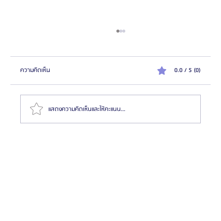
ความคิดเห็น
0.0 / 5 (0)
แสดงความคิดเห็นและให้คะแนน...
เทคโนโลยีใหม่ในการผ่าตัดเพิ่มส่วนสูง "ปลอดภัยและมี
ประสิทธิภาพมากขึ้น"