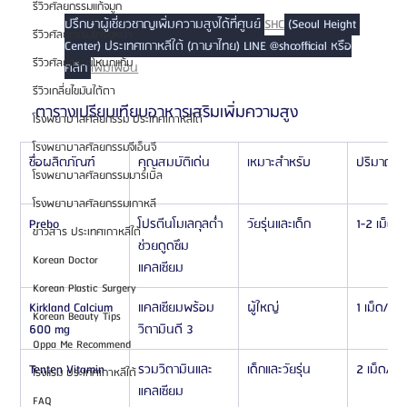
รีวิวศัลยกรรมแก้จมูก
ปรึกษาผู้เชี่ยวชาญเพิ่มความสูงได้ที่ศูนย์ 
SHC
 (Seoul Height 
รีวิวศัลยกรรมโครงหน้า
Center) ประเทศเกาหลีใต้ (ภาษาไทย) LINE @shcofficial หรือ
รีวิวศัลยกรรมโหนกแก้ม
คลิก 
เพิ่มเพื่อน
รีวิวเกลี่ยไขมันใต้ตา
ตารางเปรียบเทียบอาหารเสริมเพิ่มความสูง
โรงพยาบาลศัลยกรรม ประเทศเกาหลีใต้
โรงพยาบาลศัลยกรรมจีเอ็นจี
ชื่อผลิตภัณฑ์
คุณสมบัติเด่น
เหมาะสำหรับ
ปริมาณแ
โรงพยาบาลศัลยกรรมมาร์เบิ้ล
โรงพยาบาลศัลยกรรมเกาหลี
Prebo
โปรตีนโมเลกุลต่ำ 
วัยรุ่นและเด็ก
1-2 เม็ด/ว
ข่าวสาร ประเทศเกาหลีใต้
ช่วยดูดซึม
Korean Doctor
แคลเซียม
Korean Plastic Surgery
Kirkland Calcium 
แคลเซียมพร้อม
ผู้ใหญ่
1 เม็ด/วัน
Korean Beauty Tips
600 mg
วิตามินดี 3
Oppa Me Recommend
Tenten Vitamin
รวมวิตามินและ
เด็กและวัยรุ่น
2 เม็ด/วัน
โรงแรม ประเทศเกาหลีใต้
แคลเซียม
FAQ