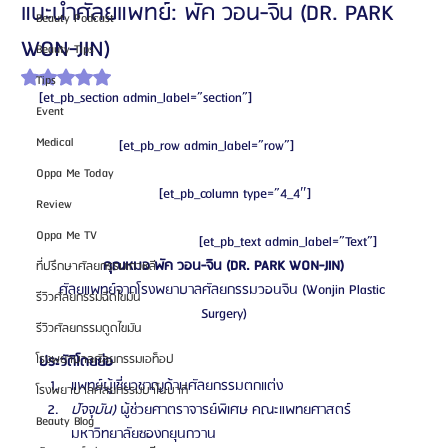
แนะนำศัลยแพทย์: พัค วอน-จิน (DR. PARK
Beauty Podcast
WON-JIN)
Beauty Tips
ได้รับ NaN เต็ม 5 ดาว
Tips
[et_pb_section admin_label=”section”]
Event
Medical
		[et_pb_row admin_label=”row”]
Oppa Me Today
			[et_pb_column type=”4_4″]
Review
Oppa Me TV
				[et_pb_text admin_label=”Text”]
คุณหมอ พัค วอน-จิน (DR. PARK WON-JIN)
ที่ปรึกษาศัลยกรรมเกาหลี
ศัลยแพทย์จากโรงพยาบาลศัลยกรรมวอนจิน (Wonjin Plastic 
รีวิวศัลยกรรมฉีดไขมัน
Surgery)
รีวิวศัลยกรรมดูดไขมัน
โรงพยาบาลศัลยกรรมเอท็อป
ประวัติโดยย่อ
แพทย์ผู้เชี่ยวชาญด้านศัลยกรรมตกแต่ง
โรงพยาบาลศัลยกรรมบาโนบากิ
ปัจจุบัน)
 ผู้ช่วยศาตราจารย์พิเศษ คณะแพทยศาสตร์ 
Beauty Blog
มหาวิทยาลัยซองกยุนกวาน