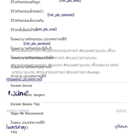
				[/et_pb_text]
รีวิวศัลยกรรมแก้จมูก
รีวิวศัลยกรรมโครงหน้า
			[/et_pb_column]
รีวิวศัลยกรรมโหนกแก้ม
		[/et_pb_row]
รีวิวเกลี่ยไขมันใต้ตา
โรงพยาบาลศัลยกรรม ประเทศเกาหลีใต้
	[/et_pb_section]
โรงพยาบาลศัลยกรรมจีเอ็นจี
#ศลยแพทยเกาหล
#หมอศลยกรรมเกาหล
#หมอพควอนจน
#โรง
พยาบาลศลยกรรมประเทศเกาหล
#หมอปารควอนจน
โรงพยาบาลศัลยกรรมมาร์เบิ้ล
#wonjinplasticsurgery
#วอนจน
#หมอพควอนจน
#โรงพยาบาลศล
โรงพยาบาลศัลยกรรมเกาหลี
ยกรรมวอนจน
#ศลยกรรมเกาหล
#หมอเกาหล
#wonjin
ข่าวสาร ประเทศเกาหลีใต้
ศัลยแพทย์ ประเทศเกาหลี
Korean Doctor
Korean Plastic Surgery
Korean Beauty Tips
Oppa Me Recommend
โรงแรม ประเทศเกาหลีใต้
โพสต์ล่าสุด
ดูทั้งหมด
FAQ