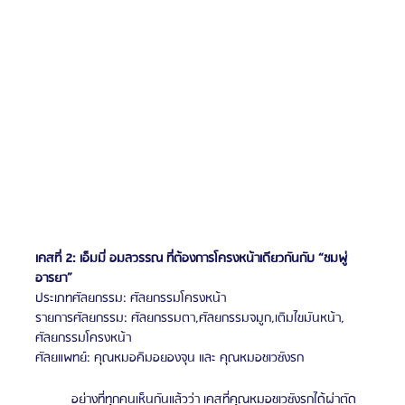
เคสที่ 2: เอ็มมี่ อมลวรรณ ที่ต้องการโครงหน้าเดียวกันกับ “ชมพู่ 
อารยา”
ประเภทศัลยกรรม: ศัลยกรรมโครงหน้า
รายการศัลยกรรม: ศัลยกรรมตา,ศัลยกรรมจมูก,เติมไขมันหน้า, 
ศัลยกรรมโครงหน้า
ศัลยแพทย์: คุณหมอคิมอยองจุน และ คุณหมอชเวซังรก
	อย่างที่ทุกคนเห็นกันแล้วว่า เคสที่คุณหมอชเวซังรกได้ผ่าตัด