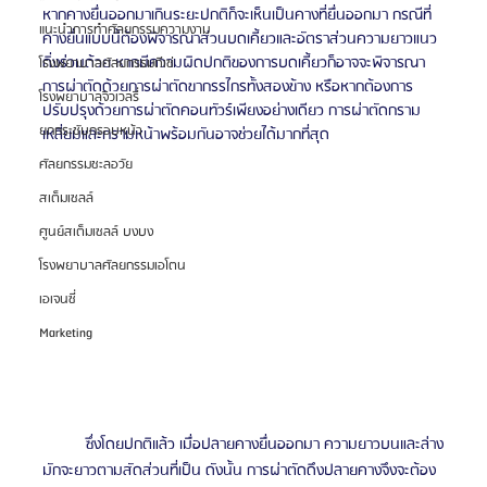
หากคางยื่นออกมาเกินระยะปกติก็จะเห็นเป็นคางที่ยื่นออกมา กรณีที่
แนะนำการทำศัลยกรรมความงาม
คางยื่นแบบนี้ต้องพิจารณาส่วนบดเคี้ยวและอัตราส่วนความยาวแนว
ดิ่งร่วมด้วย หากมีความผิดปกติของการบดเคี้ยวก็อาจจะพิจารณา
โรงพยาบาลศัลยกรรมดีเซ่
การผ่าตัดด้วยการผ่าตัดขากรรไกรทั้งสองข้าง หรือหากต้องการ
โรงพยาบาลจิวเวลรี่
ปรับปรุงด้วยการผ่าตัดคอนทัวร์เพียงอย่างเดียว การผ่าตัดกราม
ยกกระชับกรอบหน้า
เหลี่ยมและกรามหน้าพร้อมกันอาจช่วยได้มากที่สุด
ศัลยกรรมชะลอวัย
สเต็มเซลล์
ศูนย์สเต็มเซลล์ บงบง
โรงพยาบาลศัลยกรรมเอโตน
เอเจนซี่
Marketing
	ซึ่งโดยปกติแล้ว เมื่อปลายคางยื่นออกมา ความยาวบนและล่าง
มักจะยาวตามสัดส่วนที่เป็น ดังนั้น การผ่าตัดดึงปลายคางจึงจะต้อง