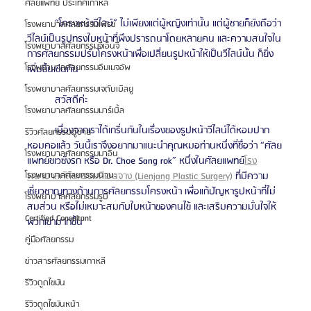
ศัลยแพทย์ ประเทศเกาหลี
	“โครงหน้าวีไลน์” ไม่เพียงแต่ผู้หญิงเท่านั้น แต่ผู้ชายก็ยังถือว่า
โรงพยาบาลศัลยกรรมเฟรช
วีไลน์เป็นรูปทรงใบหน้าที่พึงปรารถนาโดยหลายคน และความสนใจใน
โรงพยาบาลศัลยกรรมจีเอ็นจี
การศัลยกรรมปรับโครงหน้าเพื่อเปลี่ยนรูปหน้าให้เป็นวีไลน์นั้น ก็ยิ่ง
โรงพยาบาลศัลยกรรมอิมเมจอัพ
เพิ่มขึ้นเช่นกัน
โรงพยาบาลศัลยกรรมเจดับเบิลยู
	สวัสดีค่ะ 
โรงพยาบาลศัลยกรรมมาร์เบิ้ล
	เนื่องจากเราได้เกริ่นกันในเรื่องของรูปหน้าวีไลน์ได้หอมปาก
รีวิวศัลยกรรมผู้ชาย
หอมคอแล้ว วันนี้เราจึงอยากมาแนะนำคุณหมอท่านหนึ่งที่ชื่อว่า “ศัลย
โรงพยาบาลศัลยกรรมมาอิน
แพทย์ชเวซังรก หรือ Dr. Choe Sang rok” หนึ่งในศัลยแพทย์
โรง
โรงพยาบาลศัลยกรรมนานะ
พยาบาลศัลยกรรมลีเอนจาง (Lienjang Plastic Surgery)
 ที่มีความ
เชี่ยวชาญทางด้านการศัลยกรรมโครงหน้า เพื่อแก้ปัญหารูปหน้าที่ไม่
โรงพยาบาลศัลยกรรมรูบี
สมส่วน หรือไม่เหมาะสมกับใบหน้าของคนไข้ และเสริมความมั่นใจให้
Certified Consultant
พวกเขามากขึ้น
คู่มือศัลยกรรม
ข่าวสารศัลยกรรมเกาหลี
รีวิวดูดไขมัน
รีวิวดูดไขมันหน้า