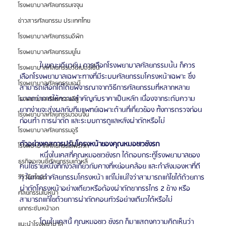
โรงพยาบาลศัลยกรรมเจจุน
ข่าวสารศัลยกรรม ประเทศไทย
โรงพยาบาลศัลยกรรมอีพิก
โรงพยาบาลศัลยกรรมยูโน
	ในขณะเดียวกัน การเลือกโรงพยาบาลศัลยกรรมนั้น ก็ควร
โรงพยาบาลศัลยกรรมวันเปอร์เซ็น
เลือกโรงพยาบาลเฉพาะทางที่มีระบบศัลยกรรมโครงหน้าเฉพาะ ซึ่ง
โรงพยาบาลศัลยกรรมเอบี
สามารถเลือกได้โดยพิจารณาจากวิธีการศัลยกรรมที่หลากหลาย
มากกว่าการให้ความสำคัญกับราคาเป็นหลัก เนื่องจากระดับความ
โรงพยาบาลศัลยกรรมอียู
ยากง่ายจะส่งผลกับทีมแพทย์เฉพาะด้านที่เกี่ยวข้อง ทั้งการตรวจก่อน
โรงพยาบาลศัลยกรรมวอนจิน
ก่อนทำ การผ่าตัด และระบบการดูแลหลังผ่าตัดหรือไม่
โรงพยาบาลศัลยกรรมอูรี
ตัวอย่างเคสการปรับโครงหน้าของคุณหมอชเวซังรก
โรงพยาบาลศัลยกรรมไพรเวท
	หนึ่งในเคสที่คุณหมอชเวซังรก ได้ตอบกระทู้โรงพยาบาลของ
ธุรกิจเอเจนซี่ศัลยกรรมเกาหลี
คนไข้รายหนึ่งที่กังวลเกี่ยวกับคางที่หย่อนคล้อย และกำลังมองหาที่ดี 
ๆ ในการทำศัลยกรรมโครงหน้า แต่ไม่แน่ใจว่าสามารถแก้ไขได้ด้วยการ
รีวิวฉีดไขมัน
ผ่าตัดโครงหน้าอย่างเดียวหรือต้องผ่าตัดขากรรไกร 2 ข้าง หรือ
ศัลยกรรมใบหน้า
สามารถแก้ไขด้วยการผ่าตัดคอนทัวร์อย่างเดียวได้หรือไม่
ยกกระชับหน้าอก
	โดยในเคสนี้ คุณหมอชเว ซังรก ก็มาแสดงความคิดเห็นว่า 
แนะนำโรงพยาบาล