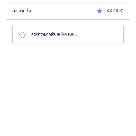
ความคิดเห็น
0.0 / 5 (0)
แสดงความคิดเห็นและให้คะแนน...
แนะนำ 7 ทีมแพทย์ โรงพยาบาลศัลยกรรม 1% Plastic
Surgery (แบบสรุปให้แล้ว)