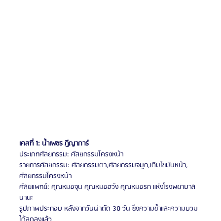
เคสที่ 1: น้ำเพชร ฏีญาภาร์
ประเภทศัลยกรรม: ศัลยกรรมโครงหน้า
รายการศัลยกรรม: ศัลยกรรมตา,ศัลยกรรมจมูก,เติมไขมันหน้า, 
ศัลยกรรมโครงหน้า
ศัลยแพทย์: คุณหมอจุน คุณหมอฮวัง คุณหมอรก แห่งโรงพยาบาล
นานะ
รูปภาพประกอบ หลังจากวันผ่าตัด 30 วัน ซึ่งความช้ำและความบวม
ได้ลดลงแล้ว