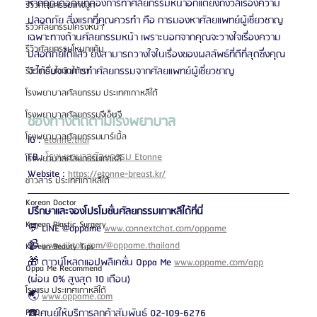
หากคุณคือคนที่ต้องการทำศัลยกรรมหน้าอกแต่ยังกังวลเรื่องความ
รีวิวศัลยกรรมแก้จมูก
ปลอดภัย สิ่งแรกที่คุณควรทำ คือ การมองหาศัลยแพทย์ผู้เชี่ยวชาญ
รีวิวศัลยกรรมโครงหน้า
เฉพาะทางด้านศัลยกรรมหน้า เพราะนอกจากคุณจะวางใจเรื่องความ
รีวิวศัลยกรรมโหนกแก้ม
ปลอดภัยได้แล้ว ยังสามารถวางใจในเรื่องของผลลัพธ์ที่ดีที่สุดซึ่งคุณ
จะได้รับจากการทำศัลยกรรมจากศัลยแพทย์ผู้เชี่ยวชาญ
รีวิวเกลี่ยไขมันใต้ตา
โรงพยาบาลศัลยกรรม ประเทศเกาหลีใต้
โรงพยาบาลศัลยกรรมจีเอ็นจี
ช่องทางติดตามโรงพยาบาล
โรงพยาบาลศัลยกรรมมาร์เบิ้ล
IG : 
etonne.thai
FB : 
โรงพยาบาลศัลยกรรม Etonne
โรงพยาบาลศัลยกรรมเกาหลี
Website : 
https://etonne-breast.kr/
ข่าวสาร ประเทศเกาหลีใต้
Korean Doctor
ปรึกษาและจองโปรโมชั่นศัลยกรรมเกาหลีได้ที่นี่
Korean Plastic Surgery
💬 LINE @oppame 
www.connextchat.com/oppame
📹 
www.tiktok.com/@oppame.thailand
Korean Beauty Tips
🎁 ดาวน์โหลดแอปพลิเคชั่น Oppa Me 
www.oppame.com/app
Oppa Me Recommend
(ผ่อน 0% สูงสุด 10 เดือน)
โรงแรม ประเทศเกาหลีใต้
🌏 
www.oppame.com
☎️ ศูนย์ให้บริการลูกค้าสัมพันธ์ 02-109-6276
FAQ