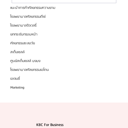
แนะนำการทำศัลยกรรมความงาม
แนะนำศัลยแพทย์ : ดร. คิม ฮโยฮอน (Dr. Kim
โรงพยาบาลศัลยกรรมดีเซ่
Hyoheon)
โรงพยาบาลจิวเวลรี่
ยกกระชับกรอบหน้า
ศัลยกรรมชะลอวัย
สเต็มเซลล์
ศูนย์สเต็มเซลล์ บงบง
โรงพยาบาลศัลยกรรมเอโตน
เอเจนซี่
Marketing
KBC For Business