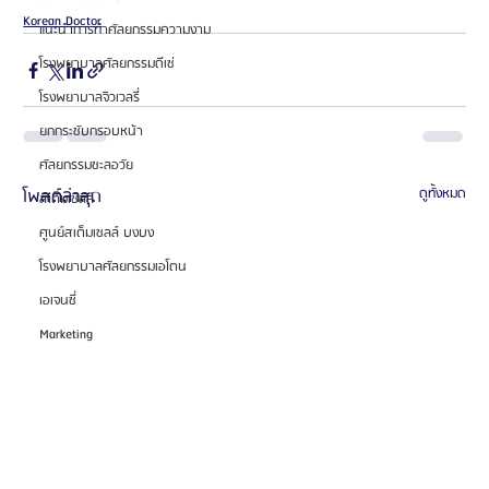
Korean Doctor
แนะนำการทำศัลยกรรมความงาม
โรงพยาบาลศัลยกรรมดีเซ่
โรงพยาบาลจิวเวลรี่
ยกกระชับกรอบหน้า
ศัลยกรรมชะลอวัย
โพสต์ล่าสุด
ดูทั้งหมด
สเต็มเซลล์
ศูนย์สเต็มเซลล์ บงบง
โรงพยาบาลศัลยกรรมเอโตน
เอเจนซี่
Marketing