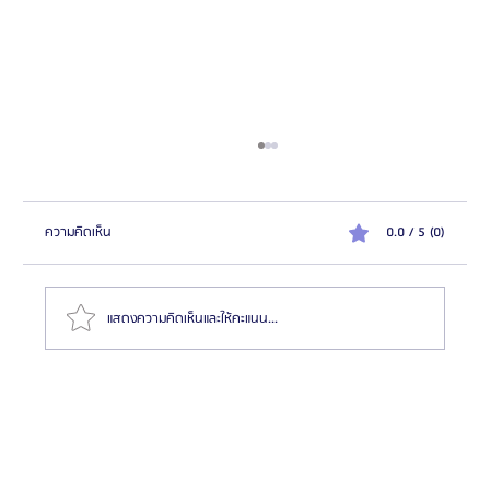
ความคิดเห็น
0.0 / 5 (0)
แสดงความคิดเห็นและให้คะแนน...
แนะนำศัลยแพทย์ : ดร. คิม ฮโยฮอน (Dr. Kim
Hyoheon)