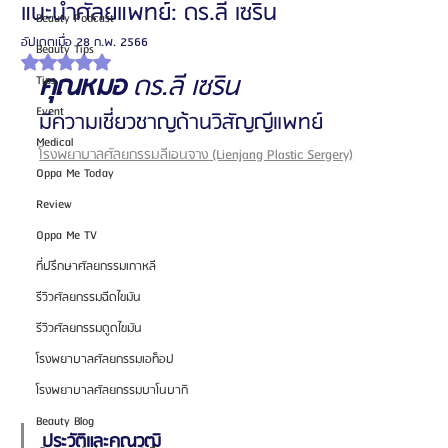
แนะนำศัลยแพทย์: ดร.ลี เซริน
Beauty Podcast
อัปเดตเมื่อ
28 ก.พ. 2566
Beauty Tips
ได้รับ NaN เต็ม 5 ดาว
คุณหมอ 
ดร.ลี เซริน
Tips
Event
มีความเชี่ยวชาญด้านวิสัญญีแพทย์
Medical
โรงพยาบาลศัลยกรรมลีเอนจาง (Lienjang Plastic Sergery)
Oppa Me Today
Review
Oppa Me TV
ที่ปรึกษาศัลยกรรมเกาหลี
รีวิวศัลยกรรมฉีดไขมัน
รีวิวศัลยกรรมดูดไขมัน
โรงพยาบาลศัลยกรรมเอท็อป
โรงพยาบาลศัลยกรรมบาโนบากิ
Beauty Blog
ประวัติและคุณวุฒิ