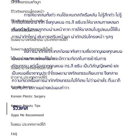
ฯลฯ
รีวิวศัลยกรรมแก้จมูก
รีวิวศัลยกรรมโครงหน้า
          การให้ยาสลบทั้งตัว คนไข้จะหมดสติหรือหลับ ไม่รู้สึกตัว ไม่รู้
รีวิวศัลยกรรมโหนกแก้ม
สึกเจ็บในขณะผ่าตัด ซึ่งคุณหมอ ดร.ลี เซรินจะให้ยาสลบทางหลอด
เลือดดำหรือการสูดดมผ่านหน้ากาก การให้ยาสลบในรูปแบบนี้ใช้ใน
รีวิวเกลี่ยไขมันใต้ตา
การผ่าตัดใหญ่ เช่นการเสริมหน้าอก ผ่าตัดปรับโครงหน้า ฯลฯ
โรงพยาบาลศัลยกรรม ประเทศเกาหลีใต้
โรงพยาบาลศัลยกรรมจีเอ็นจี
          ซึ่งการผ่าตัดแต่ละเคสต้องอาศัยความเชี่ยวชาญของคุณหมอ
เป็นอย่างมาก แต่คนไข้อาจจะมีความกังวลในการเข้ารับการ
โรงพยาบาลศัลยกรรมมาร์เบิ้ล
ศัลยกรรม แต่เนื่องจากคุณหมอ ดร.ลี เซริน เป็นวิสัญญีแพทย์ และ
โรงพยาบาลศัลยกรรมเกาหลี
เป็นหมอเชี่ยวชาญประจำโรงพยาบาลศัลยกรรมลีเอนจาง จึงคลาย
ข่าวสาร ประเทศเกาหลีใต้
ความกังวลเรื่องการผ่าตัดศัลยกรรมไปได้เลย ไม่ว่าอย่างไร ตื่นมาก็
Korean Doctor
พบกับความสวยอย่างแน่นอนค่าาา
Korean Plastic Surgery
Korean Beauty Tips
รีวิวเคส
Oppa Me Recommend
โรงแรม ประเทศเกาหลีใต้
FAQ