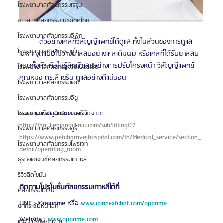
โรงพยาบาลศัลยกรรมเจจุน
ข่าวสารศัลยกรรม ประเทศไทย
โรงพยาบาลศัลยกรรมอีพิก
          ตัวอย่างเคสที่วิสัญญีแพทย์ได้ดูแล ทั้งในส่วนของการดูแล
โรงพยาบาลศัลยกรรมยูโน
เฉพาะจุดแบบไม่วางยาสลบอย่างเคสเติมผม หรือเคสที่ได้รับยาสลบ
แบบทั้งตัว คือไม่รู้สึกตัวเลยอย่างการปรับโครงหน้า วิสัญญีแพทย์ 
โรงพยาบาลศัลยกรรมวันเปอร์เซ็น
คุณหมอ ดร.ลี เซริน ดูแลอย่างดีแน่นอน
โรงพยาบาลศัลยกรรมเอบี
โรงพยาบาลศัลยกรรมอียู
ขอบคุณข้อมูลและภาพรีวิวจาก: 
โรงพยาบาลศัลยกรรมวอนจิน
http://thai.lienjangclinic.com/sub/lifting07
โรงพยาบาลศัลยกรรมอูรี
https://www.petcharavejhospital.com/th/Medical_service/section_
โรงพยาบาลศัลยกรรมไพรเวท
detail/operating_room
ธุรกิจเอเจนซี่ศัลยกรรมเกาหลี
รีวิวฉีดไขมัน
ติดตามโปรโมชั่นศัลยกรรมเกาหลีได้ที่
ศัลยกรรมใบหน้า
LINE : @oppame หรือ 
www.connextchat.com/oppame
ยกกระชับหน้าอก
Website : 
www.oppame.com
แนะนำโรงพยาบาล