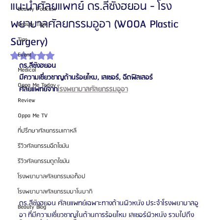
แนะนำศัลยแพทย์ ดร.ลีซังฮยอน - โรง
Beauty Podcast
พยาบาลศัลยกรรมอูอา (WOOA Plastic
Beauty Tips
Surgery)
Tips
Event
ได้รับ NaN เต็ม 5 ดาว
ดร.ลีซังฮยอน
Medical
มีความเชี่ยวชาญด้านร้อยไหม, เลเซอร์, ฉีดฟิลเลอร์
Oppa Me Today
ศัลยแพทย์จาก
โรงพยาบาลศัลยกรรมอูอา
Review
Oppa Me TV
ที่ปรึกษาศัลยกรรมเกาหลี
รีวิวศัลยกรรมฉีดไขมัน
รีวิวศัลยกรรมดูดไขมัน
โรงพยาบาลศัลยกรรมเอท็อป
โรงพยาบาลศัลยกรรมบาโนบากิ
ดร.ลีซังฮยอน ศัลยแพทย์เฉพาะทางด้านผิวหนัง ประจำโรงพยาบาลอู
Beauty Blog
อา ที่มีความเชี่ยวชาญในด้านการร้อยไหม เลเซอร์ผิวหนัง รวมไปถึง