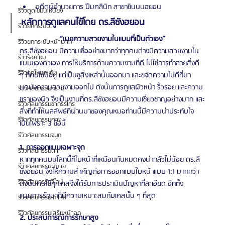
อดีตผู้อำนวยการ ปึมคลินิก สาขาชินนนฮยอน
รีวิวดูดไขมันเหนียง
หลักการดูแลคนไข้โดย ดร.ลีซังฮยอน
รีวิวยกกระชับ
“เผยความสวยงามในแบบที่เป็นตัวเอง”
รีวิวยกกระชับหน้าผาก
ดร.ลีซังฮยอน มีความเชื่ออย่างมากว่าทุกคนต่างมีความสวยงามใน
รีวิวร้อยไหม
แบบของตัวเอง การให้บริการด้านความงามที่ดี ไม่ใช่การทำลายสิ่งดี 
รีวิวลดโหนกแก้ม
ๆ ที่คนไข้มีอยู่ แต่เป็นชูสิ่งเหล่านั้นออกมา และขจัดความไม่ดีที่มา
บดบังความสวยงามออกไป ดังนั้นการดูแลผิวหน้า ริ้วรอย และความ
รีวิวศัลยกรรมกราม
ชราของผิว จึงเป็นงานที่ดร.ลีซังฮยอนมีความเชี่ยวชาญอย่างมาก และ
รีวิวศัลยกรรมขากรรไกร
สิ่งที่ทำให้ผลลัพธ์ที่ผ่านมาของคุณหมอท่านนี้มีความน่าประทับใจ 
รีวิวศัลยกรรมคาง
เป็นเพราะ 3 ข้อนี้
รีวิวศัลยกรรมจมูก
1. การออกแบบเฉพาะจุด 
รีวิวศัลยกรรมตา
หากทุกคนบนโลกนี้ทีใบหน้าที่เหมือนกันหมดคงน่ากลัวไม่น้อย ดร.ลี
รีวิวศัลยกรรมผู้ชาย
ซังฮยอน จึงให้ความสำคัญต่อการออกแบบใบหน้าแบบ 1:1 มากกว่า 
รีวิวศัลยกรรมวีไลน์
ดังนั้นคนไข้ทุกเคสจึงได้รับการประเมินปัญหาที่ละเอียด อีกทั้ง
แผนการรักษาก็มีความเหมาะสมกับเคสนั้น ๆ ที่สุด
รีวิวศัลยกรรมเกาหลี
รีวิวศัลยกรรมเสริมหน้าอก
2. ประสบการณ์การรักษาสูง 