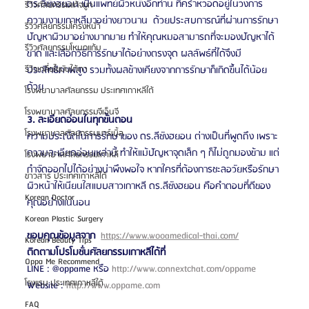
ดร.ลีซังฮยอน เป็นแพทย์ผิวหนังอีกท่าน ที่คร่ำหวอดอยู่ในวงการ
รีวิวศัลยกรรมแก้จมูก
ความงามเกาหลีมาอย่างยาวนาน  ด้วยประสบการณ์ที่ผ่านการรักษา
รีวิวศัลยกรรมโครงหน้า
ปัญหาผิวมาอย่างมากมาย ทำให้คุณหมอสามารถที่จะมองปัญหาได้
รีวิวศัลยกรรมโหนกแก้ม
ขาด และเลือกวิธีการรักษาได้อย่างตรงจุด ผลลัพธ์ที่ได้จึงมี
ประสิทธิภาพสูง รวมทั้งผลข้างเคียงจากการรักษาก็เกิดขึ้นได้น้อย
รีวิวเกลี่ยไขมันใต้ตา
ด้วย
โรงพยาบาลศัลยกรรม ประเทศเกาหลีใต้
โรงพยาบาลศัลยกรรมจีเอ็นจี
3. ละเอียดอ่อนในทุกขั้นตอน
โรงพยาบาลศัลยกรรมมาร์เบิ้ล
ความประณีตในการรักษาของ ดร.ลีซังฮยอน ต่างเป็นที่พูดถึง เพราะ
ความละเอียดอ่อนเหล่านี้ ทำให้แม้ปัญหาจุดเล็ก ๆ ก็ไม่ถูกมองข้าม แต่
โรงพยาบาลศัลยกรรมเกาหลี
กำจัดออกไปได้อย่างน่าพึงพอใจ หากใครที่ต้องการชะลอวัยหรือรักษา
ข่าวสาร ประเทศเกาหลีใต้
ผิวหน้าให้เนียนใสแบบสาวเกาหลี ดร.ลีซังฮยอน คือคำตอบที่ดีของ
Korean Doctor
คุณอย่างแน่นอน 
Korean Plastic Surgery
ขอบคุณข้อมูลจาก
https://www.wooamedical-thai.com/
Korean Beauty Tips
ติดตามโปรโมชั่นศัลยกรรมเกาหลีได้ที่ 
Oppa Me Recommend
LINE : @oppame หรือ 
http://www.connextchat.com/oppame
โรงแรม ประเทศเกาหลีใต้
Website : 
http://www.oppame.com
FAQ