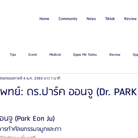
Home
Community
News
Tiktok
Review
Tips
Event
Medical
Oppa Me Today
Review
Op
่ศัลยกรรมเกาหลี
4 ธ.ค. 2565
ยาว 1 นาที
ไขมัน
โรงพยาบาลศัลยกรรมเอท็อป
โรงพยาบาลศัลยกรรมบาโนบากิ
Be
พทย์: ดร.ปาร์ค ออนจู (Dr. PARK
ัลยกรรมจีเอ็นจี
โรงพยาบาลศัลยกรรมอิมเมจอัพ
โรงพยาบาลศัลยกรรมเจดับเบ
นจู (Park Eon Ju)
นการทำศัลยกรรมจมูกและตา
รรมมาอิน
โรงพยาบาลศัลยกรรมนานะ
โรงพยาบาลศัลยกรรมรูบี
Certif