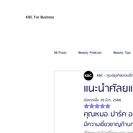
KBC For Business
All Posts
Beauty Podcast
Beauty Tips
KBC - ศูนย์ธุรกิจเอเจนซี
รีวิวศัลยกรรมฉีดไขมัน
รีวิวศัลยกรรมดูด
แนะนำศัลยแ
อัปเดตเมื่อ
30 มี.ค. 2566
โรงพยาบาลศัลยกรรมเฟรช
โรงพยาบาลศ
ได้รับ NaN เต็ม 5 ดาว
คุณหมอ ปาร์ค ออ
มีความเชี่ยวชาญด้า
รีวิวศัลยกรรมผู้ชาย
โรงพยาบาลศัลยก