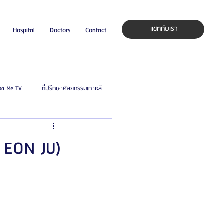
แชทกับเรา
Hospital
Doctors
Contact
pa Me TV
ที่ปรึกษาศัลยกรรมเกาหลี
auty Blog
ศัลยแพทย์ ประเทศเกาหลี
 EON JU)
ิลยู
โรงพยาบาลศัลยกรรมมาร์เบิ้ล
ied Consultant
คู่มือศัลยกรรม